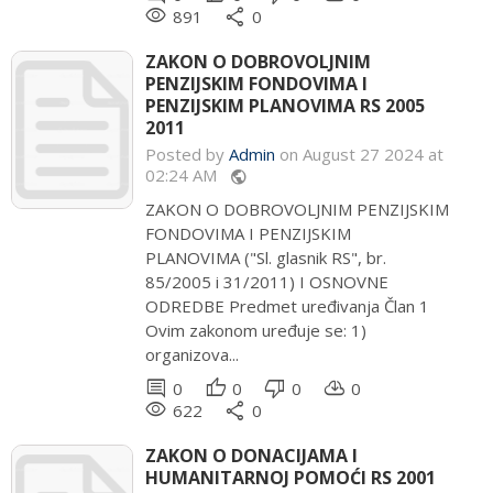
remove_red_eye
share
891
0
ZAKON O DOBROVOLJNIM
PENZIJSKIM FONDOVIMA I
PENZIJSKIM PLANOVIMA RS 2005
2011
Posted by
Admin
on August 27 2024 at
02:24 AM
public
ZAKON O DOBROVOLJNIM PENZIJSKIM
FONDOVIMA I PENZIJSKIM
PLANOVIMA ("Sl. glasnik RS", br.
85/2005 i 31/2011) I OSNOVNE
ODREDBE Predmet uređivanja Član 1
Ovim zakonom uređuje se: 1)
organizova...
comment
thumb_up
thumb_down
cloud_download
0
0
0
0
remove_red_eye
share
622
0
ZAKON O DONACIJAMA I
HUMANITARNOJ POMOĆI RS 2001