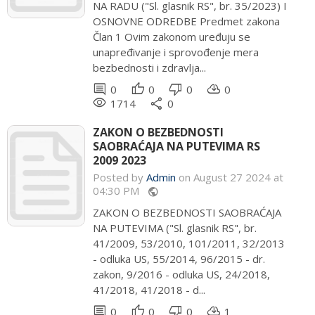
NA RADU ("Sl. glasnik RS", br. 35/2023) I
OSNOVNE ODREDBE Predmet zakona
Član 1 Ovim zakonom uređuju se
unapređivanje i sprovođenje mera
bezbednosti i zdravlja...
comment
thumb_up
thumb_down
cloud_download
0
0
0
0
remove_red_eye
share
1714
0
ZAKON O BEZBEDNOSTI
SAOBRAĆAJA NA PUTEVIMA RS
2009 2023
Posted by
Admin
on August 27 2024 at
04:30 PM
public
ZAKON O BEZBEDNOSTI SAOBRAĆAJA
NA PUTEVIMA ("Sl. glasnik RS", br.
41/2009, 53/2010, 101/2011, 32/2013
- odluka US, 55/2014, 96/2015 - dr.
zakon, 9/2016 - odluka US, 24/2018,
41/2018, 41/2018 - d...
comment
thumb_up
thumb_down
cloud_download
0
0
0
1