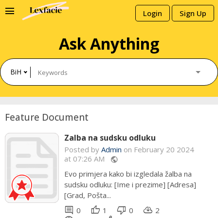
menu
Login
Sign Up
Ask Anything
BiH
Feature Document
Zalba na sudsku odluku
Posted by
Admin
Admin
on February 20 2024
at 07:26 AM
public
public
Evo primjera kako bi izgledala žalba na
UGOVOR O RADU Zaključen dana
sudsku odluku: [Ime i prezime] [Adresa]
[datum zaključenja ugovora] godine u
[Grad, Pošta...
[mjesto zaključenja ugovora]...
comment
comment
thumb_up
thumb_up
thumb_down
thumb_down
cloud_download
cloud_download
0
0
1
0
0
0
2
0