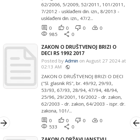
62/2006, 5/2009, 52/2011, 101/2011,
7/2012 - usklađeni din. izn., 8/2013 -
usklađeni din. izn., 47/2...
comment
thumb_up
thumb_down
cloud_download
0
0
0
0
remove_red_eye
share
985
0
ZAKON O DRUŠTVENOJ BRIZI O
DECI RS 1992 2017
Posted by
Admin
on August 27 2024 at
02:13 AM
public
ZAKON O DRUŠTVENOJ BRIZI O DECI
("Sl. glasnik RS", br. 49/92, 29/93,
53/93, 67/93, 28/94, 47/94, 48/94,
25/96, 29/2001, 16/2002 - dr. zakon,
62/2003 - dr. zakon, 64/2003 - ispr. dr.
zakona, 101/...
comment
thumb_up
thumb_down
cloud_download
0
0
0
0
rrow_forward
arrow_bac
remove_red_eye
share
533
0
ZAKON O DRŽAVLJANSTVU