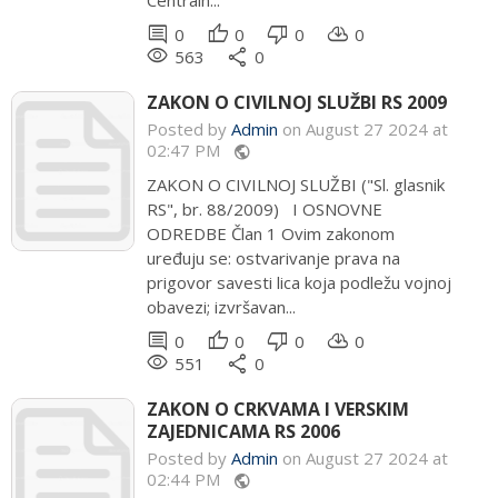
Centraln...
comment
thumb_up
thumb_down
cloud_download
0
0
0
0
remove_red_eye
share
563
0
ZAKON O CIVILNOJ SLUŽBI RS 2009
Posted by
Admin
on August 27 2024 at
02:47 PM
public
ZAKON O CIVILNOJ SLUŽBI ("Sl. glasnik
RS", br. 88/2009) I OSNOVNE
ODREDBE Član 1 Ovim zakonom
uređuju se: ostvarivanje prava na
prigovor savesti lica koja podležu vojnoj
obavezi; izvršavan...
comment
thumb_up
thumb_down
cloud_download
0
0
0
0
remove_red_eye
share
551
0
ZAKON O CRKVAMA I VERSKIM
ZAJEDNICAMA RS 2006
Posted by
Admin
on August 27 2024 at
02:44 PM
public