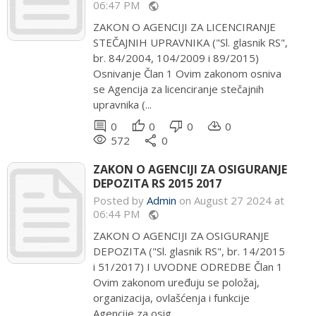
06:47 PM
public
ZAKON O AGENCIJI ZA LICENCIRANJE
STEČAJNIH UPRAVNIKA ("Sl. glasnik RS",
br. 84/2004, 104/2009 i 89/2015)
Osnivanje Član 1 Ovim zakonom osniva
se Agencija za licenciranje stečajnih
upravnika (...
comment
thumb_up
thumb_down
cloud_download
0
0
0
0
remove_red_eye
share
572
0
ZAKON O AGENCIJI ZA OSIGURANJE
DEPOZITA RS 2015 2017
Posted by
Admin
on August 27 2024 at
06:44 PM
public
ZAKON O AGENCIJI ZA OSIGURANJE
DEPOZITA ("Sl. glasnik RS", br. 14/2015
i 51/2017) I UVODNE ODREDBE Član 1
Ovim zakonom uređuju se položaj,
organizacija, ovlašćenja i funkcije
Agencije za osig...