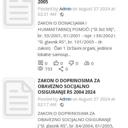
2005
Posted by
Admin
on August 27 2024 at
02:21 AM
public
ZAKON O DONACIJAMA I
HUMANITARNOJ POMOĆI ("Sl. list SRJ",
br. 53/2001, 61/2001 - ispr. i 36/2002 i
"Sl. glasnik RS", br. 101/2005 - dr.
zakon) Član 1 Državni organi, jedinice
lokalne samoup...
comment
thumb_up
thumb_down
cloud_download
0
0
0
0
remove_red_eye
share
753
0
ZAKON O DOPRINOSIMA ZA
OBAVEZNO SOCIJALNO
OSIGURANJE RS 2004 2024
Posted by
Admin
on August 27 2024 at
02:17 AM
public
ZAKON O DOPRINOSIMA ZA
OBAVEZNO SOCIJALNO OSIGURANJE
("Sl. glasnik RS", br. 84/2004, 61/2005,