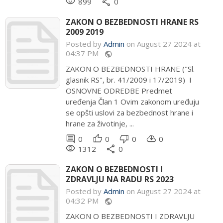
remove_red_eye
share
899
0
ZAKON O BEZBEDNOSTI HRANE RS
2009 2019
Posted by
Admin
on August 27 2024 at
04:37 PM
public
ZAKON O BEZBEDNOSTI HRANE ("Sl.
glasnik RS", br. 41/2009 i 17/2019) I
OSNOVNE ODREDBE Predmet
uređenja Član 1 Ovim zakonom uređuju
se opšti uslovi za bezbednost hrane i
hrane za životinje, ...
comment
thumb_up
thumb_down
cloud_download
0
0
0
0
remove_red_eye
share
1312
0
ZAKON O BEZBEDNOSTI I
ZDRAVLJU NA RADU RS 2023
Posted by
Admin
on August 27 2024 at
04:32 PM
public
ZAKON O BEZBEDNOSTI I ZDRAVLJU