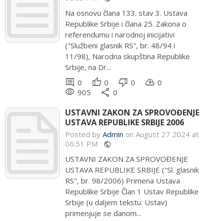
Na osnovu člana 133. stav 3. Ustava
Republike Srbije i člana 25. Zakona o
referendumu i narodnoj inicijativi
("Službeni glasnik RS", br. 48/94 i
11/98), Narodna skupština Republike
Srbije, na Dr...
comment
thumb_up
thumb_down
cloud_download
0
0
0
0
remove_red_eye
share
905
0
USTAVNI ZAKON ZA SPROVOĐENJE
USTAVA REPUBLIKE SRBIJE 2006
Posted by
Admin
on August 27 2024 at
06:51 PM
public
USTAVNI ZAKON ZA SPROVOĐENJE
USTAVA REPUBLIKE SRBIJE ("Sl. glasnik
RS", br. 98/2006) Primena Ustava
Republike Srbije Član 1 Ustav Republike
Srbije (u daljem tekstu: Ustav)
primenjuje se danom...