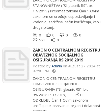
ZAKON O CENTRALNOM REGISTRU
STANOVNIŠTVA ("Sl. glasnik RS", br.
17/2019) Predmet zakona Član 1 Ovim
zakonom se uređuje uspostavljanje i
vođenje, sadržina, način korišćenja, kao i
druga pitanj...
comment
thumb_up
thumb_down
cloud_download
0
0
0
0
remove_red_eye
share
523
0
ZAKON O CENTRALNOM REGISTRU
OBAVEZNOG SOCIJALNOG
OSIGURANJA RS 2018 2019
Posted by
Admin
on August 27 2024 at
02:50 PM
public
ZAKON O CENTRALNOM REGISTRU
OBAVEZNOG SOCIJALNOG
OSIGURANJA ("Sl. glasnik RS", br.
95/2018 i 91/2019) I OPŠTE
ODREDBE Član 1 Ovim zakonom
uređuju se: osnivanje, organi i delatnost