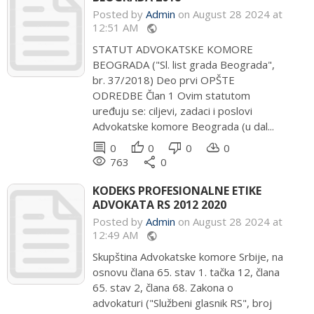
Posted by
Admin
on August 28 2024 at
12:51 AM
public
STATUT ADVOKATSKE KOMORE
BEOGRADA ("Sl. list grada Beograda",
br. 37/2018) Deo prvi OPŠTE
ODREDBE Član 1 Ovim statutom
uređuju se: ciljevi, zadaci i poslovi
Advokatske komore Beograda (u dal...
comment
thumb_up
thumb_down
cloud_download
0
0
0
0
remove_red_eye
share
763
0
KODEKS PROFESIONALNE ETIKE
ADVOKATA RS 2012 2020
Posted by
Admin
on August 28 2024 at
12:49 AM
public
Skupština Advokatske komore Srbije, na
osnovu člana 65. stav 1. tačka 12, člana
65. stav 2, člana 68. Zakona o
advokaturi ("Službeni glasnik RS", broj