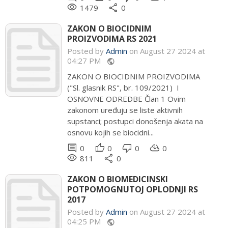
remove_red_eye
share
1479
0
ZAKON O BIOCIDNIM
PROIZVODIMA RS 2021
Posted by
Admin
on August 27 2024 at
04:27 PM
public
ZAKON O BIOCIDNIM PROIZVODIMA
("Sl. glasnik RS", br. 109/2021) I
OSNOVNE ODREDBE Član 1 Ovim
zakonom uređuju se liste aktivnih
supstanci; postupci donošenja akata na
osnovu kojih se biocidni...
comment
thumb_up
thumb_down
cloud_download
0
0
0
0
remove_red_eye
share
811
0
ZAKON O BIOMEDICINSKI
POTPOMOGNUTOJ OPLODNJI RS
2017
Posted by
Admin
on August 27 2024 at
04:25 PM
public