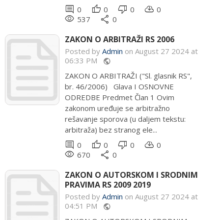
comment
thumb_up
thumb_down
cloud_download
0
0
0
0
remove_red_eye
share
537
0
ZAKON O ARBITRAŽI RS 2006
Posted by
Admin
on August 27 2024 at
06:33 PM
public
ZAKON O ARBITRAŽI ("Sl. glasnik RS",
br. 46/2006) Glava I OSNOVNE
ODREDBE Predmet Član 1 Ovim
zakonom uređuje se arbitražno
rešavanje sporova (u daljem tekstu:
arbitraža) bez stranog ele...
comment
thumb_up
thumb_down
cloud_download
0
0
0
0
remove_red_eye
share
670
0
ZAKON O AUTORSKOM I SRODNIM
PRAVIMA RS 2009 2019
Posted by
Admin
on August 27 2024 at
04:51 PM
public