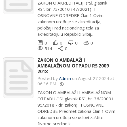
ZAKON O AKREDITACIJI ("Sl. glasnik
RS", br. 73/2010 i 47/2021) I
OSNOVNE ODREDBE Član 1 Ovim
zakonom uređuje se akreditacija,
položaj i rad nacionalnog tela za
akreditaciju u Republici Srbij...
comment
thumb_up
thumb_down
cloud_download
0
0
0
0
remove_red_eye
share
514
0
ZAKON O AMBALAŽI I
AMBALAŽNOM OTPADU RS 2009
2018
Posted by
Admin
on August 27 2024 at
06:36 PM
public
ZAKON O AMBALAŽI I AMBALAŽNOM
OTPADU ("Sl. glasnik RS", br. 36/2009 i
95/2018 - dr. zakon) I OSNOVNE
ODREDBE Predmet zakona Član 1 Ovim
zakonom uređuju se uslovi zaštite
životne sredine k...