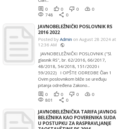
Član...
comment
thumb_up
thumb_down
cloud_download
0
0
0
0
remove_red_eye
share
748
0
JAVNOBELEŽNIČKI POSLOVNIK RS
2016 2022
Posted by
Admin
on August 28 2024 at
12:36 AM
public
JAVNOBELEŽNIČKI POSLOVNIK ("Sl.
glasnik RS", br. 62/2016, 66/2017,
48/2018, 54/2018, 151/2020 i
59/2022) I OPŠTE ODREDBE Član 1
Ovim poslovnikom bliže se uređuju
pitanja određena Zakono...
comment
thumb_up
thumb_down
cloud_download
0
0
0
0
remove_red_eye
share
801
0
JAVNOBELEŽNIČKA TARIFA JAVNOG
BELEŽNIKA KAO POVERENIKA SUDA
U POSTUPKU ZA RASPRAVLJANJE