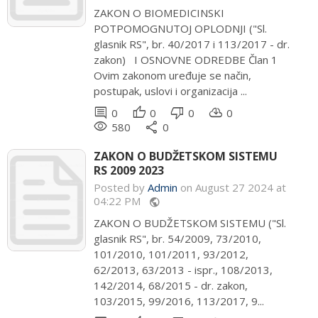
ZAKON O BIOMEDICINSKI
POTPOMOGNUTOJ OPLODNJI ("Sl.
glasnik RS", br. 40/2017 i 113/2017 - dr.
zakon) I OSNOVNE ODREDBE Član 1
Ovim zakonom uređuje se način,
postupak, uslovi i organizacija ...
comment
thumb_up
thumb_down
cloud_download
0
0
0
0
remove_red_eye
share
580
0
ZAKON O BUDŽETSKOM SISTEMU
RS 2009 2023
Posted by
Admin
on August 27 2024 at
04:22 PM
public
ZAKON O BUDŽETSKOM SISTEMU ("Sl.
glasnik RS", br. 54/2009, 73/2010,
101/2010, 101/2011, 93/2012,
62/2013, 63/2013 - ispr., 108/2013,
142/2014, 68/2015 - dr. zakon,
103/2015, 99/2016, 113/2017, 9...