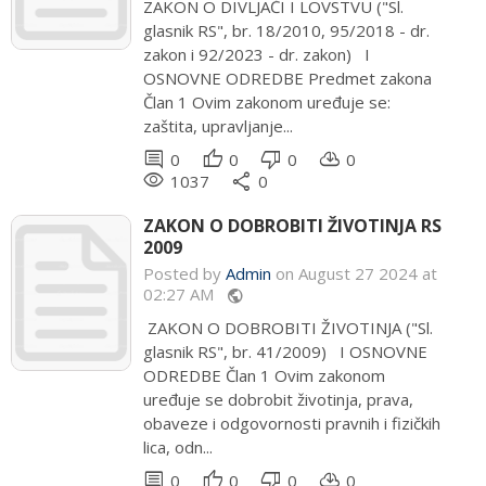
ZAKON O DIVLJAČI I LOVSTVU ("Sl.
glasnik RS", br. 18/2010, 95/2018 - dr.
zakon i 92/2023 - dr. zakon) I
OSNOVNE ODREDBE Predmet zakona
Član 1 Ovim zakonom uređuje se:
zaštita, upravljanje...
comment
thumb_up
thumb_down
cloud_download
0
0
0
0
remove_red_eye
share
1037
0
ZAKON O DOBROBITI ŽIVOTINJA RS
2009
Posted by
Admin
on August 27 2024 at
02:27 AM
public
ZAKON O DOBROBITI ŽIVOTINJA ("Sl.
glasnik RS", br. 41/2009) I OSNOVNE
ODREDBE Član 1 Ovim zakonom
uređuje se dobrobit životinja, prava,
obaveze i odgovornosti pravnih i fizičkih
lica, odn...
comment
thumb_up
thumb_down
cloud_download
0
0
0
0