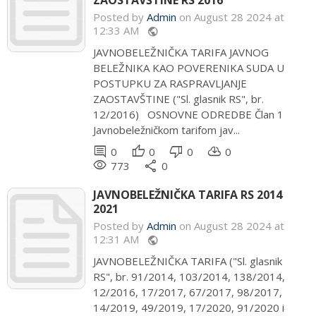
ZAOSTAVŠTINE RS 2016
Posted by
Admin
on August 28 2024 at
12:33 AM
public
JAVNOBELEŽNIČKA TARIFA JAVNOG
BELEŽNIKA KAO POVERENIKA SUDA U
POSTUPKU ZA RASPRAVLJANJE
ZAOSTAVŠTINE ("Sl. glasnik RS", br.
12/2016) OSNOVNE ODREDBE Član 1
Javnobeležničkom tarifom jav...
comment
thumb_up
thumb_down
cloud_download
0
0
0
0
remove_red_eye
share
773
0
JAVNOBELEŽNIČKA TARIFA RS 2014
2021
Posted by
Admin
on August 28 2024 at
12:31 AM
public
JAVNOBELEŽNIČKA TARIFA ("Sl. glasnik
RS", br. 91/2014, 103/2014, 138/2014,
12/2016, 17/2017, 67/2017, 98/2017,
14/2019, 49/2019, 17/2020, 91/2020 i