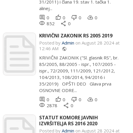
31/2011) i člana 19. stav 1. tačka 1.
alinej...
comment
thumb_up
thumb_down
cloud_download
0
0
0
0
remove_red_eye
share
852
0
KRIVIČNI ZAKONIK RS 2005 2019
Posted by
Admin
on August 28 2024 at
12:46 AM
public
KRIVIČNI ZAKONIK ("Sl. glasnik RS", br.
85/2005, 88/2005 - ispr., 107/2005 -
ispr., 72/2009, 111/2009, 121/2012,
104/2013, 108/2014, 94/2016 i
35/2019) OPŠTI DEO Glava prva
OSNOVNE ODRE...
comment
thumb_up
thumb_down
cloud_download
0
0
0
0
remove_red_eye
share
2878
0
STATUT KOMORE JAVNIH
IZVRŠITELJA RS 2016 2020
Posted by
Admin
on August 28 2024 at