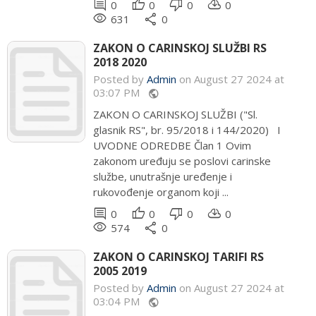
comment
thumb_up
thumb_down
cloud_download
0
0
0
0
remove_red_eye
share
631
0
ZAKON O CARINSKOJ SLUŽBI RS
2018 2020
Posted by
Admin
on August 27 2024 at
03:07 PM
public
ZAKON O CARINSKOJ SLUŽBI ("Sl.
glasnik RS", br. 95/2018 i 144/2020) I
UVODNE ODREDBE Član 1 Ovim
zakonom uređuju se poslovi carinske
službe, unutrašnje uređenje i
rukovođenje organom koji ...
comment
thumb_up
thumb_down
cloud_download
0
0
0
0
remove_red_eye
share
574
0
ZAKON O CARINSKOJ TARIFI RS
2005 2019
Posted by
Admin
on August 27 2024 at
03:04 PM
public