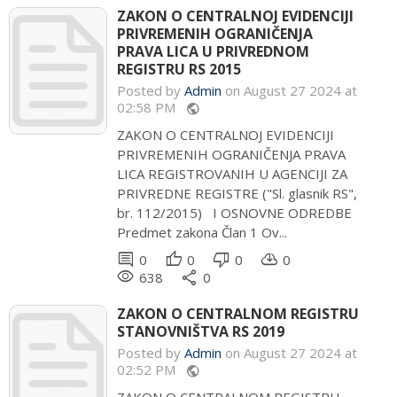
ZAKON O CENTRALNOJ EVIDENCIJI
PRIVREMENIH OGRANIČENJA
PRAVA LICA U PRIVREDNOM
REGISTRU RS 2015
Posted by
Admin
on August 27 2024 at
02:58 PM
public
ZAKON O CENTRALNOJ EVIDENCIJI
PRIVREMENIH OGRANIČENJA PRAVA
LICA REGISTROVANIH U AGENCIJI ZA
PRIVREDNE REGISTRE ("Sl. glasnik RS",
br. 112/2015) I OSNOVNE ODREDBE
Predmet zakona Član 1 Ov...
comment
thumb_up
thumb_down
cloud_download
0
0
0
0
remove_red_eye
share
638
0
ZAKON O CENTRALNOM REGISTRU
STANOVNIŠTVA RS 2019
Posted by
Admin
on August 27 2024 at
02:52 PM
public