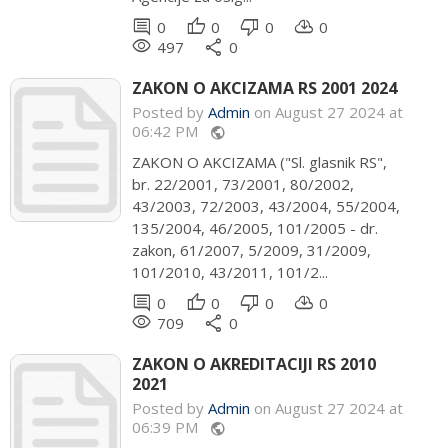
comment
thumb_up
thumb_down
cloud_download
0
0
0
0
remove_red_eye
share
497
0
ZAKON O AKCIZAMA RS 2001 2024
Posted by
Admin
on August 27 2024 at
06:42 PM
public
ZAKON O AKCIZAMA ("Sl. glasnik RS",
br. 22/2001, 73/2001, 80/2002,
43/2003, 72/2003, 43/2004, 55/2004,
135/2004, 46/2005, 101/2005 - dr.
zakon, 61/2007, 5/2009, 31/2009,
101/2010, 43/2011, 101/2...
comment
thumb_up
thumb_down
cloud_download
0
0
0
0
remove_red_eye
share
709
0
ZAKON O AKREDITACIJI RS 2010
2021
Posted by
Admin
on August 27 2024 at
06:39 PM
public