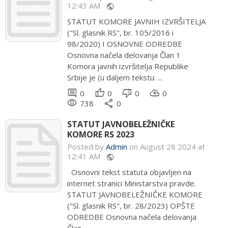
12:43 AM
public
STATUT KOMORE JAVNIH IZVRŠITELJA
("Sl. glasnik RS", br. 105/2016 i
98/2020) I OSNOVNE ODREDBE
Osnovna načela delovanja Član 1
Komora javnih izvršitelja Republike
Srbije je (u daljem tekstu: ...
comment
thumb_up
thumb_down
cloud_download
0
0
0
0
remove_red_eye
share
738
0
STATUT JAVNOBELEŽNIČKE
KOMORE RS 2023
Posted by
Admin
on August 28 2024 at
12:41 AM
public
Osnovni tekst statuta objavljen na
internet stranici Ministarstva pravde.
STATUT JAVNOBELEŽNIČKE KOMORE
("Sl. glasnik RS", br. 28/2023) OPŠTE
ODREDBE Osnovna načela delovanja