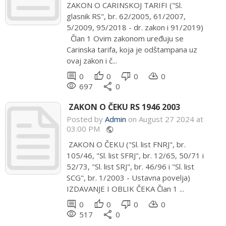
ZAKON O CARINSKOJ TARIFI ("Sl.
glasnik RS", br. 62/2005, 61/2007,
5/2009, 95/2018 - dr. zakon i 91/2019)
Član 1 Ovim zakonom uređuju se
Carinska tarifa, koja je odštampana uz
ovaj zakon i č...
comment
thumb_up
thumb_down
cloud_download
0
0
0
0
remove_red_eye
share
697
0
ZAKON O ČEKU RS 1946 2003
Posted by
Admin
on August 27 2024 at
03:00 PM
public
ZAKON O ČEKU ("Sl. list FNRJ", br.
105/46, "Sl. list SFRJ", br. 12/65, 50/71 i
52/73, "Sl. list SRJ", br. 46/96 i "Sl. list
SCG", br. 1/2003 - Ustavna povelja)
IZDAVANJE I OBLIK ČEKA Član 1 ...
comment
thumb_up
thumb_down
cloud_download
0
0
0
0
remove_red_eye
share
517
0