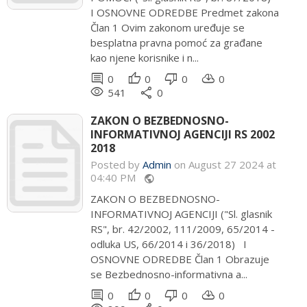
I OSNOVNE ODREDBE Predmet zakona
Član 1 Ovim zakonom uređuje se
besplatna pravna pomoć za građane
kao njene korisnike i n...
comment
thumb_up
thumb_down
cloud_download
0
0
0
0
remove_red_eye
share
541
0
ZAKON O BEZBEDNOSNO-
INFORMATIVNOJ AGENCIJI RS 2002
2018
Posted by
Admin
on August 27 2024 at
04:40 PM
public
ZAKON O BEZBEDNOSNO-
INFORMATIVNOJ AGENCIJI ("Sl. glasnik
RS", br. 42/2002, 111/2009, 65/2014 -
odluka US, 66/2014 i 36/2018) I
OSNOVNE ODREDBE Član 1 Obrazuje
se Bezbednosno-informativna a...
comment
thumb_up
thumb_down
cloud_download
0
0
0
0