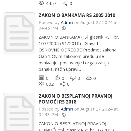
remove_red_eye
share
4457
0
ZAKON O BANKAMA RS 2005 2010
Posted by
Admin
on August 27 2024 at
04:45 PM
public
ZAKON O BANKAMA ("Sl. glasnik RS", br.
107/2005 i 91/2010) Glava I
OSNOVNE ODREDBE Predmet zakona
Član 1 Ovim zakonom uređuju se
osnivanje, poslovanje i organizacija
banaka, način upravl...
comment
thumb_up
thumb_down
cloud_download
0
0
0
0
remove_red_eye
share
602
0
ZAKON O BESPLATNOJ PRAVNOJ
POMOĆI RS 2018
Posted by
Admin
on August 27 2024 at
04:43 PM
public
ZAKON O BESPLATNOJ PRAVNOJ
POMOĆI ("Sl. glasnik RS", br. 87/2018)