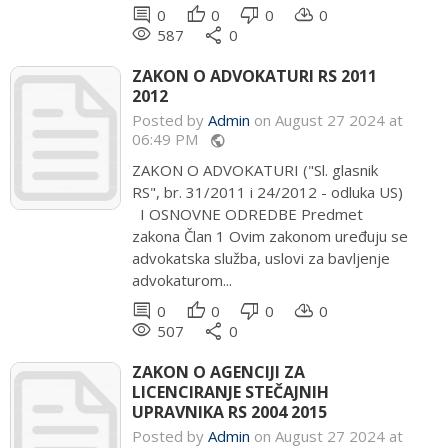
comment
thumb_up
thumb_down
cloud_download
0
0
0
0
remove_red_eye
share
587
0
ZAKON O ADVOKATURI RS 2011
2012
Posted by
Admin
on August 27 2024 at
06:49 PM
public
ZAKON O ADVOKATURI ("Sl. glasnik
RS", br. 31/2011 i 24/2012 - odluka US)
I OSNOVNE ODREDBE Predmet
zakona Član 1 Ovim zakonom uređuju se
advokatska služba, uslovi za bavljenje
advokaturom...
comment
thumb_up
thumb_down
cloud_download
0
0
0
0
remove_red_eye
share
507
0
ZAKON O AGENCIJI ZA
LICENCIRANJE STEČAJNIH
UPRAVNIKA RS 2004 2015
Posted by
Admin
on August 27 2024 at