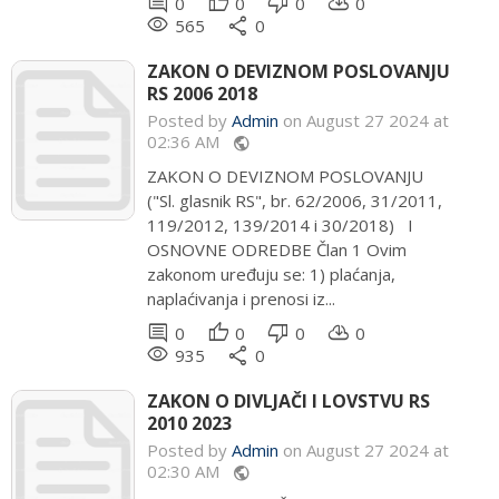
comment
thumb_up
thumb_down
cloud_download
0
0
0
0
remove_red_eye
share
565
0
ZAKON O DEVIZNOM POSLOVANJU
RS 2006 2018
Posted by
Admin
on August 27 2024 at
02:36 AM
public
ZAKON O DEVIZNOM POSLOVANJU
("Sl. glasnik RS", br. 62/2006, 31/2011,
119/2012, 139/2014 i 30/2018) I
OSNOVNE ODREDBE Član 1 Ovim
zakonom uređuju se: 1) plaćanja,
naplaćivanja i prenosi iz...
comment
thumb_up
thumb_down
cloud_download
0
0
0
0
remove_red_eye
share
935
0
ZAKON O DIVLJAČI I LOVSTVU RS
2010 2023
Posted by
Admin
on August 27 2024 at
02:30 AM
public