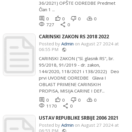
36/2021) OPŠTE ODREDBE Predmet
Član 1 ...
comment
thumb_up
thumb_down
cloud_download
0
0
0
0
remove_red_eye
share
727
0
CARINSKI ZAKON RS 2018 2022
Posted by
Admin
on August 27 2024 at
06:55 PM
public
CARINSKI ZAKON ("Sl. glasnik RS", br.
95/2018, 91/2019 - dr. zakon,
144/2020, 118/2021 i 138/2022) Deo
prvi UVODNE ODREDBE Glava I
OBLAST PRIMENE CARINSKIH
PROPISA, MISIJA CARINE I DEF...
comment
thumb_up
thumb_down
cloud_download
0
0
0
0
remove_red_eye
share
1170
0
USTAV REPUBLIKE SRBIJE 2006 2021
Posted by
Admin
on August 27 2024 at
06:53 PM
public