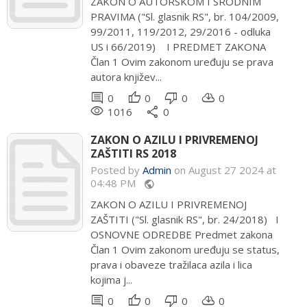
ZAKON O AUTORSKOM I SRODNIM
PRAVIMA ("Sl. glasnik RS", br. 104/2009,
99/2011, 119/2012, 29/2016 - odluka
US i 66/2019) I PREDMET ZAKONA
Član 1 Ovim zakonom uređuju se prava
autora književ...
comment
thumb_up
thumb_down
cloud_download
0
0
0
0
remove_red_eye
share
1016
0
ZAKON O AZILU I PRIVREMENOJ
ZAŠTITI RS 2018
Posted by
Admin
on August 27 2024 at
04:48 PM
public
ZAKON O AZILU I PRIVREMENOJ
ZAŠTITI ("Sl. glasnik RS", br. 24/2018) I
OSNOVNE ODREDBE Predmet zakona
Član 1 Ovim zakonom uređuju se status,
prava i obaveze tražilaca azila i lica
kojima j...
comment
thumb_up
thumb_down
cloud_download
0
0
0
0