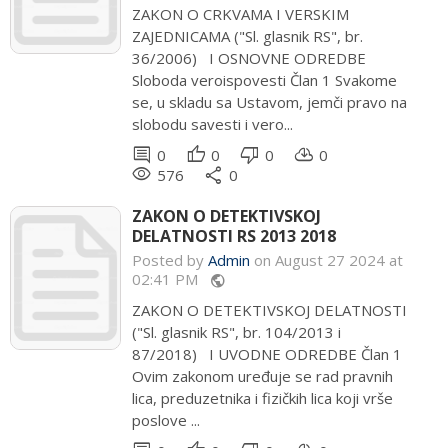
ZAKON O CRKVAMA I VERSKIM
ZAJEDNICAMA ("Sl. glasnik RS", br.
36/2006) I OSNOVNE ODREDBE
Sloboda veroispovesti Član 1 Svakome
se, u skladu sa Ustavom, jemči pravo na
slobodu savesti i vero...
comment
thumb_up
thumb_down
cloud_download
0
0
0
0
remove_red_eye
share
576
0
ZAKON O DETEKTIVSKOJ
DELATNOSTI RS 2013 2018
Posted by
Admin
on August 27 2024 at
02:41 PM
public
ZAKON O DETEKTIVSKOJ DELATNOSTI
("Sl. glasnik RS", br. 104/2013 i
87/2018) I UVODNE ODREDBE Član 1
Ovim zakonom uređuje se rad pravnih
lica, preduzetnika i fizičkih lica koji vrše
poslove ...