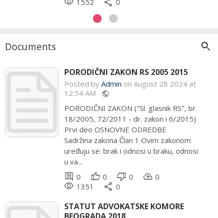
remove_red_eye
remove_red_eye
share
share
1552
1811
0
0
search
Documents
PORODIČNI ZAKON RS 2005 2015
Posted by
Admin
on August 28 2024 at
12:54 AM
public
PORODIČNI ZAKON ("Sl. glasnik RS", br.
18/2005, 72/2011 - dr. zakon i 6/2015)
Prvi deo OSNOVNE ODREDBE
Sadržina zakona Član 1 Ovim zakonom
uređuju se: brak i odnosi u braku, odnosi
u va...
comment
thumb_up
thumb_down
cloud_download
0
0
0
0
remove_red_eye
share
1351
0
STATUT ADVOKATSKE KOMORE
BEOGRADA 2018