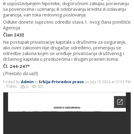
ili uspostavljanjem hipoteke, dugoročnom zakupu, poravnanju
sa poveriocima i uzimanju ili odobravanju kredita ili izdavanju
garancija, van toka redovnog poslovanja.
Odluke donete suprotno odredbi stava 1. ovog člana poništiće
Agencija.
Član 243ž
Na postupak privatizacije kapitala u društvima za osiguranje,
ako ovim zakonom nije drugačije određeno, primenjuju se
odredbe zakona kojim se uređuje privatizacija društvenog i
državnog kapitala u preduzećima i drugim pravnim licima.
Čl. 244-247*
(
Prestalo da važi
)
Admin
Srbija-Privredno pravo
Posted by
in
on July 15 2024 at 07:51 PM
cloud_download
remove_red_eye
· Public
0
931