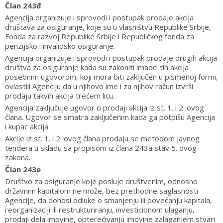
Član 243đ
Agencija organizuje i sprovodi i postupak prodaje akcija
društava za osiguranje, koje su u vlasništvu Republike Srbije,
Fonda za razvoj Republike Srbije i Republičkog fonda za
penzijsko i invalidsko osiguranje.
Agencija organizuje i sprovodi i postupak prodaje drugih akcija
društva za osiguranje kada su zakoniti imaoci tih akcija
posebnim ugovorom, koji mora biti zaključen u pismenoj formi,
ovlastili Agenciju da u njihovo ime i za njihov račun izvrši
prodaju takvih akcija trećem licu.
Agencija zaključuje ugovor o prodaji akcija iz st. 1. i 2. ovog
člana. Ugovor se smatra zaključenim kada ga potpišu Agencija
i kupac akcija.
Akcije iz st. 1. i 2. ovog člana prodaju se metodom javnog
tendera u skladu sa propisom iz člana 243a stav 5. ovog
zakona.
Član 243e
Društvo za osiguranje koje posluje društvenim, odnosno
državnim kapitalom ne može, bez prethodne saglasnosti
Agencije, da donosi odluke o smanjenju ili povećanju kapitala,
reorganizaciji ili restrukturiranju, investicionom ulaganju,
prodaji dela imovine, opterećivanju imovine zalaganjem stvari