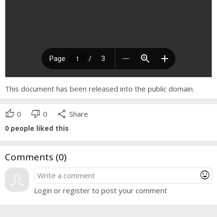
This document has been released into the public domain.
thumb_up
thumb_down
share
0
0
Share
0
people liked this
Comments (
0
)
mood
Login or register to post your comment