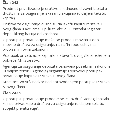
Član 243
Predmet privatizacije je društveni, odnosno državni kapital u
društvima za osiguranje iskazan u akcijama (u daljem tekstu:
kapital).
Društva za osiguranje dužna su da iskažu kapital iz stava 1.
ovog člana u akcijama i upišu te akcije u Centralni registar,
depo i kliring hartija od vrednosti.
U postupku privatizacije može se prodati imovina ili deo
imovine društva za osiguranje, na način i pod uslovima
propisanim ovim zakonom.
Postupak privatizacije kapitala iz stava 1. ovog člana rešenjem
pokreće Ministarstvo.
Agencija za osiguranje depozita osnovana posebnim zakonom
(u daljem tekstu: Agencija) organizuje i sprovodi postupak
privatizacije kapitala iz stava 1. ovog člana.
Ministarstvo vrši nadzor nad sprovođenjem postupka iz stava
5. ovog člana.
Član 243a
U postupku privatizacije prodaje se 70 % društvenog kapitala
koji se privatizuje u društvu za osiguranje (u daljem tekstu:
subjekt privatizacije).