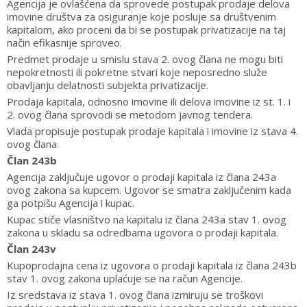
Agencija je ovlašćena da sprovede postupak prodaje delova
imovine društva za osiguranje koje posluje sa društvenim
kapitalom, ako proceni da bi se postupak privatizacije na taj
način efikasnije sproveo.
Predmet prodaje u smislu stava 2. ovog člana ne mogu biti
nepokretnosti ili pokretne stvari koje neposredno služe
obavljanju delatnosti subjekta privatizacije.
Prodaja kapitala, odnosno imovine ili delova imovine iz st. 1. i
2. ovog člana sprovodi se metodom javnog tendera.
Vlada propisuje postupak prodaje kapitala i imovine iz stava 4.
ovog člana.
Član 243b
Agencija zaključuje ugovor o prodaji kapitala iz člana 243a
ovog zakona sa kupcem. Ugovor se smatra zaključenim kada
ga potpišu Agencija i kupac.
Kupac stiče vlasništvo na kapitalu iz člana 243a stav 1. ovog
zakona u skladu sa odredbama ugovora o prodaji kapitala.
Član 243v
Kupoprodajna cena iz ugovora o prodaji kapitala iz člana 243b
stav 1. ovog zakona uplaćuje se na račun Agencije.
Iz sredstava iz stava 1. ovog člana izmiruju se troškovi