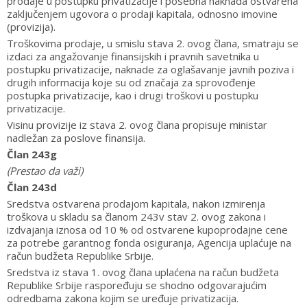
prodaje u postupku privatizacije i posebna naknada ostvarena
zaključenjem ugovora o prodaji kapitala, odnosno imovine
(provizija).
Troškovima prodaje, u smislu stava 2. ovog člana, smatraju se
izdaci za angažovanje finansijskih i pravnih savetnika u
postupku privatizacije, naknade za oglašavanje javnih poziva i
drugih informacija koje su od značaja za sprovođenje
postupka privatizacije, kao i drugi troškovi u postupku
privatizacije.
Visinu provizije iz stava 2. ovog člana propisuje ministar
nadležan za poslove finansija.
Član 243g
(Prestao da važi)
Član 243d
Sredstva ostvarena prodajom kapitala, nakon izmirenja
troškova u skladu sa članom 243v stav 2. ovog zakona i
izdvajanja iznosa od 10 % od ostvarene kupoprodajne cene
za potrebe garantnog fonda osiguranja, Agencija uplaćuje na
račun budžeta Republike Srbije.
Sredstva iz stava 1. ovog člana uplaćena na račun budžeta
Republike Srbije raspoređuju se shodno odgovarajućim
odredbama zakona kojim se uređuje privatizacija.