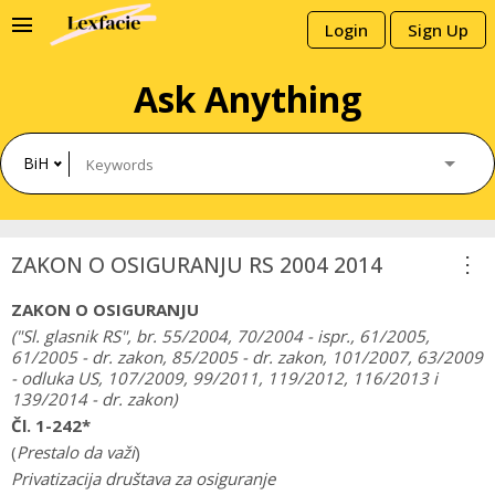
menu
Login
Sign Up
Ask Anything
BiH
more_vert
ZAKON O OSIGURANJU RS 2004 2014
ZAKON O OSIGURANJU
("Sl. glasnik RS", br. 55/2004, 70/2004 - ispr., 61/2005,
61/2005 - dr. zakon, 85/2005 - dr. zakon, 101/2007, 63/2009
- odluka US, 107/2009, 99/2011, 119/2012, 116/2013 i
139/2014 - dr. zakon)
Čl. 1-242*
(
Prestalo da važi
)
Privatizacija društava za osiguranje