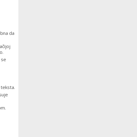
dobna da
ačijoj
o.
a se
 teksta.
suje
om.