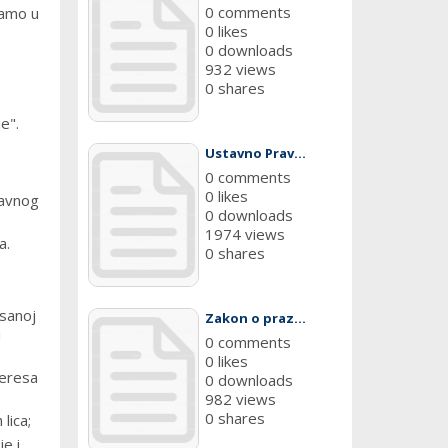
0 comments
samo u
0 likes
0 downloads
932 views
0 shares
e".
Ustavno Prav...
0 comments
0 likes
javnog
0 downloads
1974 views
a.
0 shares
isanoj
Zakon o praz...
u
0 comments
0 likes
teresa
0 downloads
982 views
0 shares
lica;
je i