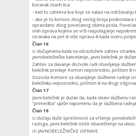
boravak starih lica;
- kad to zahteva lice koje se nalazi na izdržavanju
- ako je to korisno zbog većeg broja podnosilaca i
opravdano zbog povećanog obima posla. Povećanim
onih isprava kojima se vrši raspolaganje nepokretn
stranaka na pet ili više isprava ili kada overu potpis
Član 16
U slučajevima kada na obrazloženi zahtev stranke,
javnobeležničke kancelarije, javni beležnik je duž
Zahtev za davanje dozvole radi obavljanja službene
beležnik predaje Komori neposredno, poštom ili na 
Dozvola Komore za obavljanje službene radnje izv
beležniku neposredno, poštom ili na drugi odgovara
Član 17
Javni beležnik je dužan da, kada obavi službenu rad
"primedba" upiše napomenu da je službena radnja 
Član 18
U slučaju duže sprečenosti za vršenje javnobeležn
razloga, javni beležnik ističe obaveštenje na ulaz
III JAVNOBELEŽNIČKE ISPRAVE