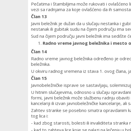
Pečatima i štambiljima može rukovati i ovlašćeno l
vezi sa radnjama za koje ovlašćeno da ih samost
Član 13
Javni beležnik je dužan da u slučaju nestanka i gub
nestanak ili gubitak sudu na čijem području ima se
Sud na čijem području javni beležnik ima sedište će
Radno vreme javnog beležnika i mesto ob
Član 14
Radno vreme javnog beležnika određeno je odredb
beležnika.
U okviru radnog vremena iz stava 1. ovog člana, 
Član 15
Javnobeležničke isprave se sastavljaju, solemnizuju 
U hitnim slučajevima, odnosno u slučaju opravdani
formi, javni beležnik može službenu radnju obavi
kancelariji ili izvan javnobeležničke kancelarije, al
Zahtev stranke se posebno smatra opravdanim kad
tog lica i:
- kad zbog starosti, bolesti ili invaliditeta strank
- kad to zahteva lice koje se nalazi na lečenju u boln