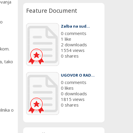
ovanja
Feature Document
no
Zalba na sud...
0 comments
1 like
2 downloads
ikom.
1554 views
0 shares
a, tako
UGOVOR O RAD...
0 comments
0 likes
0 downloads
1815 views
0 shares
lnika o