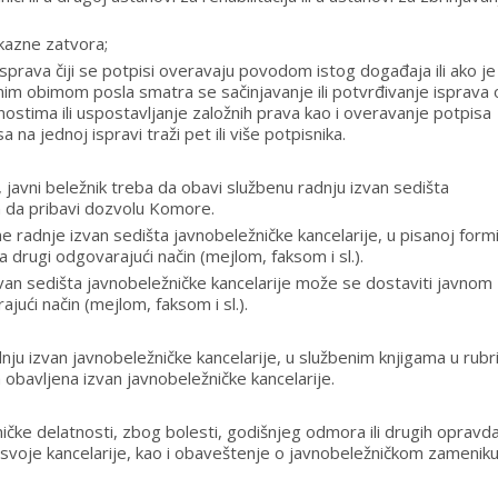
 kazne zatvora;
sprava čiji se potpisi overavaju povodom istog događaja ili ako je
 obimom posla smatra se sačinjavanje ili potvrđivanje isprava
ostima ili uspostavljanje založnih prava kao i overavanje potpisa
a na jednoj ispravi traži pet ili više potpisnika.
 javni beležnik treba da obavi službenu radnju izvan sedišta
an da pribavi dozvolu Komore.
 radnje izvan sedišta javnobeležničke kancelarije, u pisanoj formi,
drugi odgovarajući način (mejlom, faksom i sl.).
an sedišta javnobeležničke kancelarije može se dostaviti javnom
jući način (mejlom, faksom i sl.).
nju izvan javnobeležničke kancelarije, u službenim knjigama u rubri
obavljena izvan javnobeležničke kancelarije.
ičke delatnosti, zbog bolesti, godišnjeg odmora ili drugih opravd
u svoje kancelarije, kao i obaveštenje o javnobeležničkom zameniku