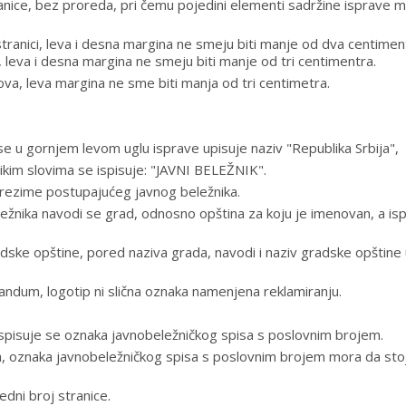
ranice, bez proreda, pri čemu pojedini elementi sadržine isprave 
tranici, leva i desna margina ne smeju biti manje od dva centimen
 leva i desna margina ne smeju biti manje od tri centimentra.
tova, leva margina ne sme biti manja od tri centimetra.
se u gornjem levom uglu isprave upisuje naziv "Republika Srbija",
ikim slovima se ispisuje: "JAVNI BELEŽNIK".
rezime postupajućeg javnog beležnika.
žnika navodi se grad, odnosno opština za koju je imenovan, a is
radske opštine, pored naziva grada, navodi i naziv gradske opštine 
andum, logotip ni slična oznaka namenjena reklamiranju.
spisuje se oznaka javnobeležničkog spisa s poslovnim brojem.
ova, oznaka javnobeležničkog spisa s poslovnim brojem mora da stoj
dni broj stranice.