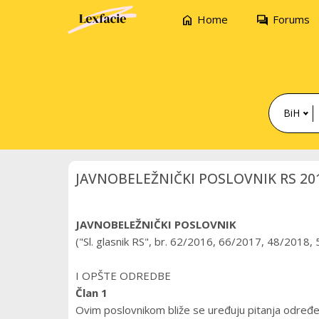
home
forum
Home
Forums
BiH
JAVNOBELEŽNIČKI POSLOVNIK RS 20
JAVNOBELEŽNIČKI POSLOVNIK
("Sl. glasnik RS", br. 62/2016, 66/2017, 48/2018
I OPŠTE ODREDBE
Član 1
Ovim poslovnikom bliže se uređuju pitanja određ