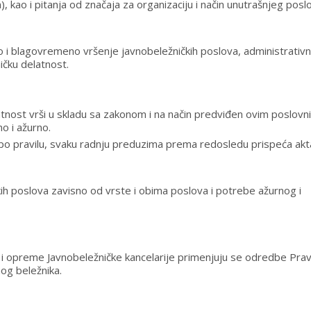
, kao i pitanja od značaja za organizaciju i način unutrašnjeg posl
 blagovremeno vršenje javnobeležničkih poslova, administrativ
ičku delatnost.
atnost vrši u skladu sa zakonom i na način predviđen ovim poslovn
o i ažurno.
, po pravilu, svaku radnju preduzima prema redosledu prispeća akt
kih poslova zavisno od vrste i obima poslova i potrebe ažurnog i
 i opreme Javnobeležničke kancelarije primenjuju se odredbe Pravi
nog beležnika.