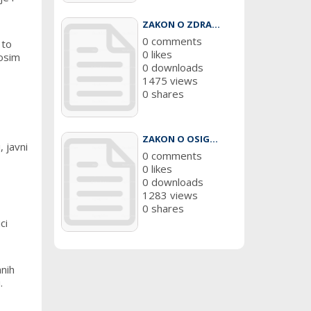
ZAKON O ZDRA...
0 comments
 to
0 likes
 osim
0 downloads
1475 views
0 shares
ZAKON O OSIG...
 javni
0 comments
0 likes
0 downloads
1283 views
0 shares
ci
anih
.