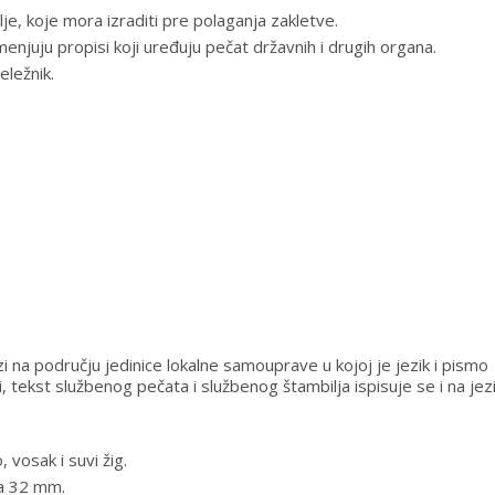
lje, koje mora izraditi pre polaganja zakletve.
njuju propisi koji uređuju pečat državnih i drugih organa.
eležnik.
i na području jedinice lokalne samouprave u kojoj je jezik i pismo
tekst službenog pečata i službenog štambilja ispisuje se i na jezi
 vosak i suvi žig.
ka 32 mm.