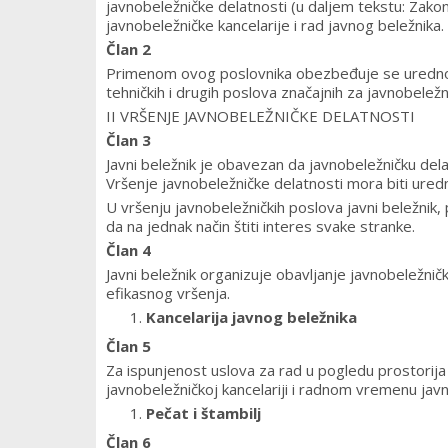
javnobeležničke delatnosti (u daljem tekstu: Zakon)
javnobeležničke kancelarije i rad javnog beležnika.
Član 2
Primenom ovog poslovnika obezbeđuje se uredno i
tehničkih i drugih poslova značajnih za javnobeležn
II VRŠENJE JAVNOBELEŽNIČKE DELATNOSTI
Član 3
Javni beležnik je obavezan da javnobeležničku del
Vršenje javnobeležničke delatnosti mora biti uredn
U vršenju javnobeležničkih poslova javni beležnik
da na jednak način štiti interes svake stranke.
Član 4
Javni beležnik organizuje obavljanje javnobeležnič
efikasnog vršenja.
Kancelarija javnog beležnika
Član 5
Za ispunjenost uslova za rad u pogledu prostorija
javnobeležničkoj kancelariji i radnom vremenu jav
Pečat i štambilj
Član 6