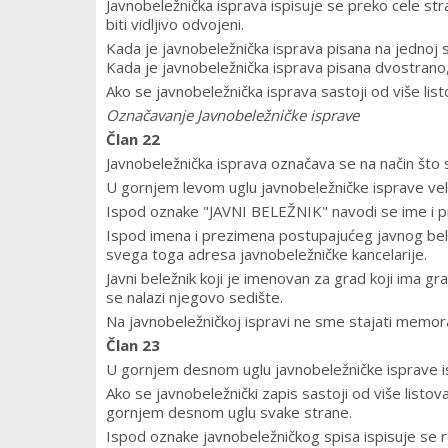
Javnobeležnička isprava ispisuje se preko cele st
biti vidljivo odvojeni.
Kada je javnobeležnička isprava pisana na jednoj s
Kada je javnobeležnička isprava pisana dvostrano,
Ako se javnobeležnička isprava sastoji od više lis
Označavanje Javnobeležničke isprave
Član 22
Javnobeležnička isprava označava se na način što 
U gornjem levom uglu javnobeležničke isprave vel
Ispod oznake "JAVNI BELEŽNIK" navodi se ime i p
Ispod imena i prezimena postupajućeg javnog bele
svega toga adresa javnobeležničke kancelarije.
Javni beležnik koji je imenovan za grad koji ima g
se nalazi njegovo sedište.
Na javnobeležničkoj ispravi ne sme stajati memor
Član 23
U gornjem desnom uglu javnobeležničke isprave i
Ako se javnobeležnički zapis sastoji od više list
gornjem desnom uglu svake strane.
Ispod oznake javnobeležničkog spisa ispisuje se re