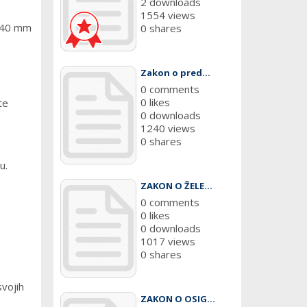
2 downloads
1554 views
d 40 mm
0 shares
Zakon o pred...
0 comments
0 likes
te
0 downloads
1240 views
0 shares
u.
ZAKON O ŽELE...
0 comments
0 likes
0 downloads
1017 views
0 shares
svojih
ZAKON O OSIG...