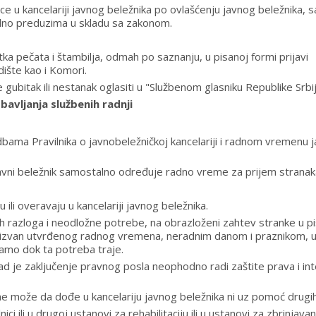
ice u kancelariji javnog beležnika po ovlašćenju javnog beležnika, 
alno preduzima u skladu sa zakonom.
itka pečata i štambilja, odmah po saznanju, u pisanoj formi prijavi
dište kao i Komori.
 gubitak ili nestanak oglasiti u "Službenom glasniku Republike Srbij
avljanja službenih radnji
ama Pravilnika o javnobeležničkoj kancelariji i radnom vremenu 
javni beležnik samostalno određuje radno vreme za prijem stranak
ili overavaju u kancelariji javnog beležnika.
h razloga i neodložne potrebe, na obrazloženi zahtev stranke u p
ti izvan utvrđenog radnog vremena, neradnim danom i praznikom, 
i samo dok ta potreba traje.
 je zaključenje pravnog posla neophodno radi zaštite prava i in
a ne može da dođe u kancelariju javnog beležnika ni uz pomoć drugih 
ici ili u drugoj ustanovi za rehabilitaciju ili u ustanovi za zbrinjavan