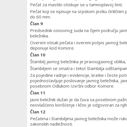
Pečat za mastilo otiskuje se u tamnoplavoj tinti.
Pečat koji se ispisuje na srpskom jeziku ćiriličnim
do 60 mm.
Član 9
Predsednik osnovnog suda na čijem području javni 
beležnika.
Overeni otisak pečata i overeni potpis javnog bel
deponuje kod Komore.
Član 10
Štambilj javnog beležnika je pravougaonog oblika
Štambiljem se smatra i tekst štambilja odštampan 
Za pojedine radnje i evidencije, kratke i česte po
pojednostavljuje poslovanje javnog beležnika, javni
posebnom Odlukom Izvršni odbor Komore.
Član 11
Javni beležnik dužan je da čuva sa posebnom pažn
neovlašćeno korišćenje i lično je odgovoran za njih
Član 12
Pečatima i štambiljima javnog beležnika može ruko
zakonskih nadležnosti.