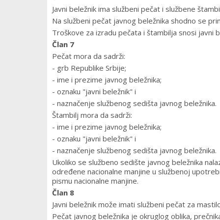
Javni beležnik ima službeni pečat i službene štambi
Na službeni pečat javnog beležnika shodno se prime
Troškove za izradu pečata i štambilja snosi javni b
Član 7
Pečat mora da sadrži:
- grb Republike Srbije;
- ime i prezime javnog beležnika;
- oznaku "javni beležnik" i
- naznačenje službenog sedišta javnog beležnika.
Štambilj mora da sadrži:
- ime i prezime javnog beležnika;
- oznaku "javni beležnik" i
- naznačenje službenog sedišta javnog beležnika.
Ukoliko se službeno sedište javnog beležnika nalaz
određene nacionalne manjine u službenoj upotrebi, 
pismu nacionalne manjine.
Član 8
Javni beležnik može imati službeni pečat za mastilo,
Pečat javnog beležnika je okruglog oblika, prečni