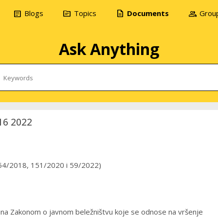
article
topic
description
group
Blogs
Topics
Documents
Grou
Ask Anything
16 2022
, 54/2018, 151/2020 i 59/2022)
ena Zakonom o javnom beležništvu koje se odnose na vršenje