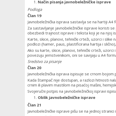
Način pisanja javnobeležničke isprave
Podloga
Član 19
Javnobeležnička isprava sastavlja se na hartiji A4 
Za sastavljanje javnobeležničke isprave koristi se 
obezbedi trajnost isprave i teksta koji je na njoj i
Karte, skice, planovi, tehnički crteži, uzorci i slik
podlozi (hamer, paus, plastificirana hartija i sličn
Ako su karte, skice, planovi, tehnički crteži, uzorc
povezuju jemstvenikom, oni se savijaju u A4 form
Sredstvo za pisanje
Član 20
Javnobeležnička isprava ispisuje se crnom bojom 
Kada štampač nije dostupan, a razlozi hitnosti nal
crnim ili plavim mastilom na pisaćoj mašini, hemij
Svojeručni potpis na javnobeležničkoj ispravi isp
Oblik javnobeležničke isprave
Član 21
Javnobeležničke isprave pišu se na jednoj stranici i