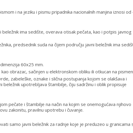
 pismom i na jeziku i pismu pripadnika nacionalnih manjina iznosi o
beležnik ima sedište, overava otisak pečata, kao i potpis javnog
ežnika, predsednik suda na čijem području javni beležnik ima sediš
, dimenzija 60x25 mm.
kao obrazac, sačinjen u elektronskom obliku ili otkucan na pismen
tvrde, zabeleške, oznake i slična postupanja kojom se olakšava i
 beležnik upotrebljava štambilje, čiju sadržinu i oblik propisuje
jom pečate i štambilje na način na kojim se onemogućava njihovo
ovu zakonitu, pravilnu upotrebu i čuvanje.
vati samo javni beležnik za radnje koje je preduzeo u granicama 