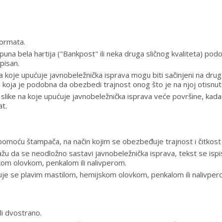
formata.
puna bela hartija ("Bankpost" ili neka druga sličnog kvaliteta) po
spisan.
e na koje upućuje javnobeležnička isprava mogu biti sačinjeni na drug
o), koja je podobna da obezbedi trajnost onog što je na njoj otisnut
i i slike na koje upućuje javnobeležnička isprava veće površine, kad
at.
pomoću štampača, na način kojim se obezbeđuje trajnost i čitkost
ažu da se neodložno sastavi javnobeležnička isprava, tekst se ispi
skom olovkom, penkalom ili nalivperom.
isuje se plavim mastilom, hemijskom olovkom, penkalom ili nalivper
li dvostrano.