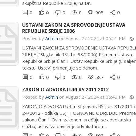
skupština Republike Srbije, na Dr...
comment
thumb_up
thumb_down
cloud_download
remove_red_eye
share
0
0
0
0
905
0
USTAVNI ZAKON ZA SPROVOĐENJE USTAVA
REPUBLIKE SRBIJE 2006
Posted by
Admin
on August 27 2024 at 06:51 PM
public
USTAVNI ZAKON ZA SPROVOĐENJE USTAVA REPUBL
SRBIJE ("Sl. glasnik RS", br. 98/2006) Primena Ustava
Republike Srbije Član 1 Ustav Republike Srbije (u dalje
tekstu: Ustav) primenjuje se danom...
comment
thumb_up
thumb_down
cloud_download
remove_red_eye
share
0
0
0
0
587
0
ZAKON O ADVOKATURI RS 2011 2012
Posted by
Admin
on August 27 2024 at 06:49 PM
public
ZAKON O ADVOKATURI ("Sl. glasnik RS", br. 31/2011 i
24/2012 - odluka US) I OSNOVNE ODREDBE Predme
zakona Član 1 Ovim zakonom uređuju se advokatska
služba, uslovi za bavljenje advokaturom...
comment
thumb_up
thumb_down
cloud_download
remove_red_eye
share
0
0
0
0
507
0