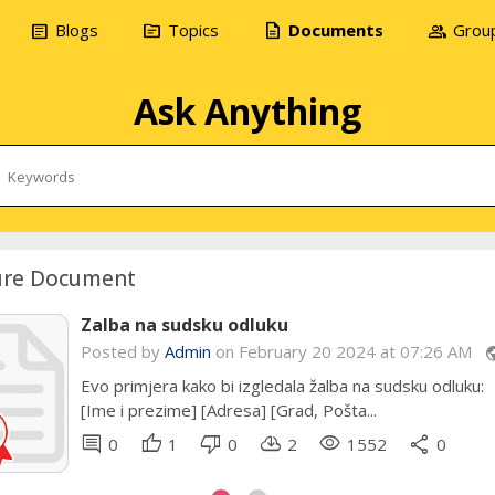
article
topic
description
group
Blogs
Topics
Documents
Grou
Ask Anything
ure Document
Zalba na sudsku odluku
Posted by
Admin
Admin
on February 20 2024 at 07:26 AM
pub
pub
Evo primjera kako bi izgledala žalba na sudsku odluku:
UGOVOR O RADU Zaključen dana [datum zaključenja
[Ime i prezime] [Adresa] [Grad, Pošta...
ugovora] godine u [mjesto zaključenja ugovora]...
comment
comment
thumb_up
thumb_up
thumb_down
thumb_down
cloud_download
cloud_download
remove_red_eye
remove_red_eye
share
share
0
0
1
0
0
0
2
0
1552
1811
0
0