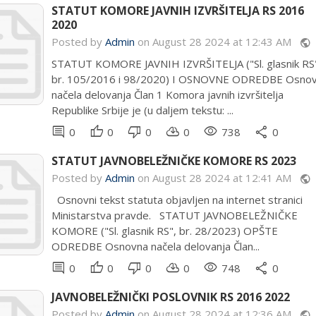
STATUT KOMORE JAVNIH IZVRŠITELJA RS 2016
2020
Posted by
Admin
on August 28 2024 at 12:43 AM
public
STATUT KOMORE JAVNIH IZVRŠITELJA ("Sl. glasnik RS"
br. 105/2016 i 98/2020) I OSNOVNE ODREDBE Osno
načela delovanja Član 1 Komora javnih izvršitelja
Republike Srbije je (u daljem tekstu: ...
comment
thumb_up
thumb_down
cloud_download
remove_red_eye
share
0
0
0
0
738
0
STATUT JAVNOBELEŽNIČKE KOMORE RS 2023
Posted by
Admin
on August 28 2024 at 12:41 AM
public
Osnovni tekst statuta objavljen na internet stranici
Ministarstva pravde. STATUT JAVNOBELEŽNIČKE
KOMORE ("Sl. glasnik RS", br. 28/2023) OPŠTE
ODREDBE Osnovna načela delovanja Član...
comment
thumb_up
thumb_down
cloud_download
remove_red_eye
share
0
0
0
0
748
0
JAVNOBELEŽNIČKI POSLOVNIK RS 2016 2022
Posted by
Admin
on August 28 2024 at 12:36 AM
public