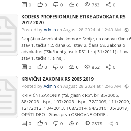
comment
thumb_up
thumb_down
cloud_download
remove_red_eye
share
0
0
0
0
763
0
KODEKS PROFESIONALNE ETIKE ADVOKATA RS
2012 2020
Posted by
Admin
on August 28 2024 at 12:49 AM
public
Skupština Advokatske komore Srbije, na osnovu člana 6
stav 1. tačka 12, člana 65. stav 2, člana 68. Zakona o
advokaturi ("Službeni glasnik RS", broj 31/2011) i člana 
stav 1. tačka 1. alinej...
comment
thumb_up
thumb_down
cloud_download
remove_red_eye
share
0
0
0
0
852
0
KRIVIČNI ZAKONIK RS 2005 2019
Posted by
Admin
on August 28 2024 at 12:46 AM
public
KRIVIČNI ZAKONIK ("Sl. glasnik RS", br. 85/2005,
88/2005 - ispr., 107/2005 - ispr., 72/2009, 111/2009,
121/2012, 104/2013, 108/2014, 94/2016 i 35/2019)
OPŠTI DEO Glava prva OSNOVNE ODRE...
comment
thumb_up
thumb_down
cloud_download
remove_red_eye
share
0
0
0
0
2878
0