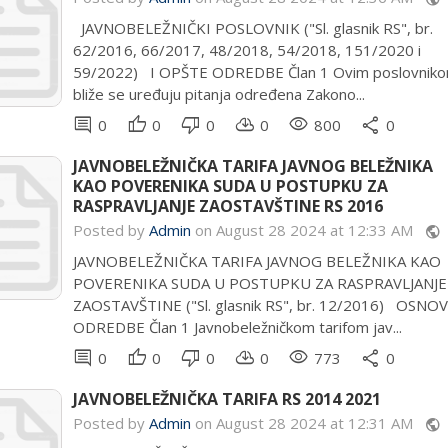
JAVNOBELEŽNIČKI POSLOVNIK ("Sl. glasnik RS", br.
62/2016, 66/2017, 48/2018, 54/2018, 151/2020 i
59/2022) I OPŠTE ODREDBE Član 1 Ovim poslovnik
bliže se uređuju pitanja određena Zakono...
comment
thumb_up
thumb_down
cloud_download
remove_red_eye
share
0
0
0
0
800
0
JAVNOBELEŽNIČKA TARIFA JAVNOG BELEŽNIKA
KAO POVERENIKA SUDA U POSTUPKU ZA
RASPRAVLJANJE ZAOSTAVŠTINE RS 2016
Posted by
Admin
on August 28 2024 at 12:33 AM
public
JAVNOBELEŽNIČKA TARIFA JAVNOG BELEŽNIKA KAO
POVERENIKA SUDA U POSTUPKU ZA RASPRAVLJANJE
ZAOSTAVŠTINE ("Sl. glasnik RS", br. 12/2016) OSNO
ODREDBE Član 1 Javnobeležničkom tarifom jav...
comment
thumb_up
thumb_down
cloud_download
remove_red_eye
share
0
0
0
0
773
0
JAVNOBELEŽNIČKA TARIFA RS 2014 2021
Posted by
Admin
on August 28 2024 at 12:31 AM
public