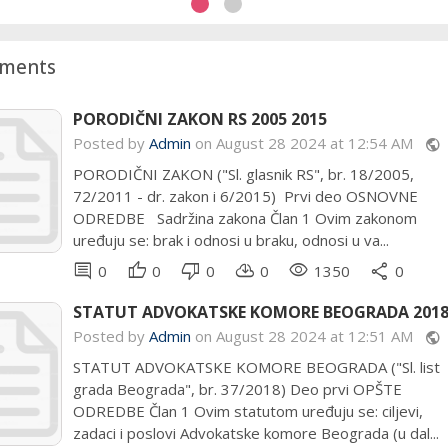
ments
PORODIČNI ZAKON RS 2005 2015
Posted by
Admin
on August 28 2024 at 12:54 AM
public
PORODIČNI ZAKON ("Sl. glasnik RS", br. 18/2005,
72/2011 - dr. zakon i 6/2015) Prvi deo OSNOVNE
ODREDBE Sadržina zakona Član 1 Ovim zakonom
uređuju se: brak i odnosi u braku, odnosi u va...
comment
thumb_up
thumb_down
cloud_download
remove_red_eye
share
0
0
0
0
1350
0
STATUT ADVOKATSKE KOMORE BEOGRADA 201
Posted by
Admin
on August 28 2024 at 12:51 AM
public
STATUT ADVOKATSKE KOMORE BEOGRADA ("Sl. list
grada Beograda", br. 37/2018) Deo prvi OPŠTE
ODREDBE Član 1 Ovim statutom uređuju se: ciljevi,
zadaci i poslovi Advokatske komore Beograda (u dal...