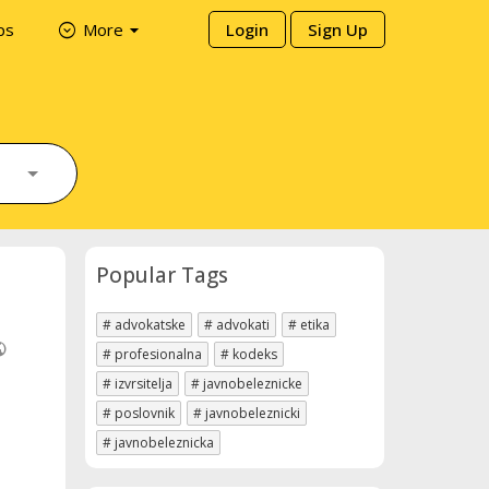
arrow_drop_down
expand_circle_down
ps
More
Login
Sign Up
Popular Tags
# advokatske
# advokati
# etika
lic
lic
# profesionalna
# kodeks
# izvrsitelja
# javnobeleznicke
# poslovnik
# javnobeleznicki
# javnobeleznicka