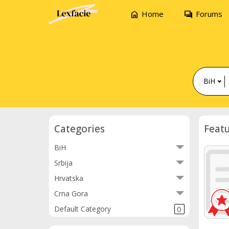
home
forum
Home
Forums
BiH
Categories
Feat
BiH
Srbija
Hrvatska
Crna Gora
Default Category
0