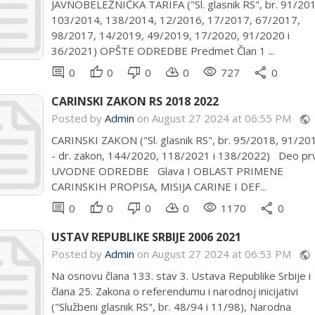
JAVNOBELEŽNIČKA TARIFA ("Sl. glasnik RS", br. 91/20
103/2014, 138/2014, 12/2016, 17/2017, 67/2017,
98/2017, 14/2019, 49/2019, 17/2020, 91/2020 i
36/2021) OPŠTE ODREDBE Predmet Član 1 ...
comment
thumb_up
thumb_down
cloud_download
remove_red_eye
share
0
0
0
0
727
0
CARINSKI ZAKON RS 2018 2022
Posted by
Admin
on August 27 2024 at 06:55 PM
public
CARINSKI ZAKON ("Sl. glasnik RS", br. 95/2018, 91/20
- dr. zakon, 144/2020, 118/2021 i 138/2022) Deo prv
UVODNE ODREDBE Glava I OBLAST PRIMENE
CARINSKIH PROPISA, MISIJA CARINE I DEF...
comment
thumb_up
thumb_down
cloud_download
remove_red_eye
share
0
0
0
0
1170
0
USTAV REPUBLIKE SRBIJE 2006 2021
Posted by
Admin
on August 27 2024 at 06:53 PM
public
Na osnovu člana 133. stav 3. Ustava Republike Srbije i
člana 25. Zakona o referendumu i narodnoj inicijativi
("Službeni glasnik RS", br. 48/94 i 11/98), Narodna