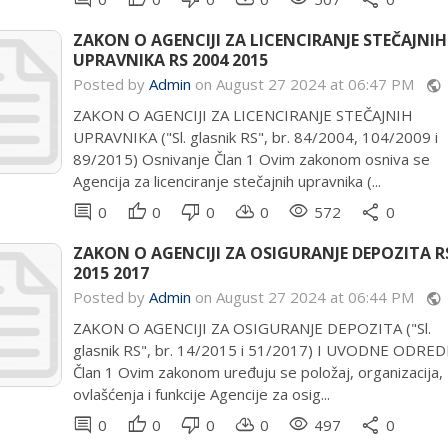
ZAKON O AGENCIJI ZA LICENCIRANJE STEČAJNIH
UPRAVNIKA RS 2004 2015
Posted by
Admin
on August 27 2024 at 06:47 PM
public
ZAKON O AGENCIJI ZA LICENCIRANJE STEČAJNIH
UPRAVNIKA ("Sl. glasnik RS", br. 84/2004, 104/2009 i
89/2015) Osnivanje Član 1 Ovim zakonom osniva se
Agencija za licenciranje stečajnih upravnika (...
comment
thumb_up
thumb_down
cloud_download
remove_red_eye
share
0
0
0
0
572
0
ZAKON O AGENCIJI ZA OSIGURANJE DEPOZITA R
2015 2017
Posted by
Admin
on August 27 2024 at 06:44 PM
public
ZAKON O AGENCIJI ZA OSIGURANJE DEPOZITA ("Sl.
glasnik RS", br. 14/2015 i 51/2017) I UVODNE ODRE
Član 1 Ovim zakonom uređuju se položaj, organizacija,
ovlašćenja i funkcije Agencije za osig...
comment
thumb_up
thumb_down
cloud_download
remove_red_eye
share
0
0
0
0
497
0