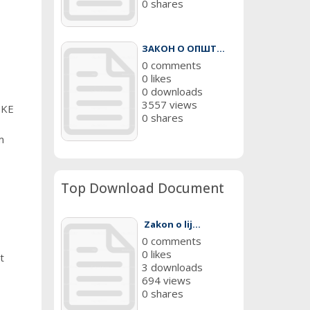
0 shares
ЗАКОН О ОПШТ...
0 comments
0 likes
0 downloads
3557 views
IKE
0 shares
m
Top Download Document
Zakon o lij...
0 comments
0 likes
t
3 downloads
694 views
0 shares