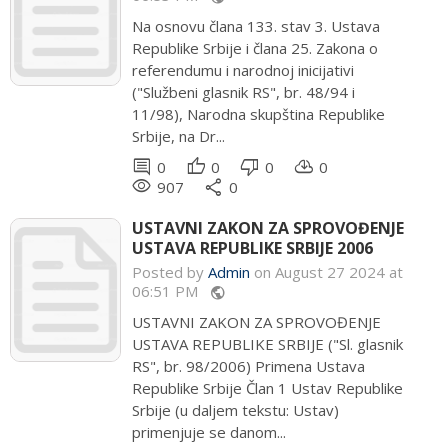
Na osnovu člana 133. stav 3. Ustava
Republike Srbije i člana 25. Zakona o
referendumu i narodnoj inicijativi
("Službeni glasnik RS", br. 48/94 i
11/98), Narodna skupština Republike
Srbije, na Dr...
comment
thumb_up
thumb_down
cloud_download
0
0
0
0
remove_red_eye
share
907
0
USTAVNI ZAKON ZA SPROVOĐENJE
USTAVA REPUBLIKE SRBIJE 2006
Posted by
Admin
on August 27 2024 at
06:51 PM
public
USTAVNI ZAKON ZA SPROVOĐENJE
USTAVA REPUBLIKE SRBIJE ("Sl. glasnik
RS", br. 98/2006) Primena Ustava
Republike Srbije Član 1 Ustav Republike
Srbije (u daljem tekstu: Ustav)
primenjuje se danom...