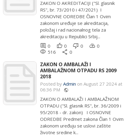
ZAKON O AKREDITACIJI ("Sl. glasnik
RS", br. 73/2010 i 47/2021) I
OSNOVNE ODREDBE Član 1 Ovim
zakonom uređuje se akreditacija,
položaj i rad nacionalnog tela za
akreditaciju u Republici Srbij...
comment
thumb_up
thumb_down
cloud_download
0
0
0
0
remove_red_eye
share
516
0
ZAKON O AMBALAŽI I
AMBALAŽNOM OTPADU RS 2009
2018
Posted by
Admin
on August 27 2024 at
06:36 PM
public
ZAKON O AMBALAŽI I AMBALAŽNOM
OTPADU ("Sl. glasnik RS", br. 36/2009 i
95/2018 - dr. zakon) I OSNOVNE
ODREDBE Predmet zakona Član 1 Ovim
zakonom uređuju se uslovi zaštite
životne sredine k...