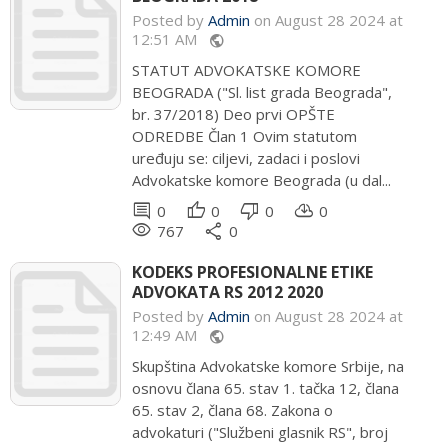
Posted by
Admin
on August 28 2024 at
12:51 AM
public
STATUT ADVOKATSKE KOMORE
BEOGRADA ("Sl. list grada Beograda",
br. 37/2018) Deo prvi OPŠTE
ODREDBE Član 1 Ovim statutom
uređuju se: ciljevi, zadaci i poslovi
Advokatske komore Beograda (u dal...
comment
thumb_up
thumb_down
cloud_download
0
0
0
0
remove_red_eye
share
767
0
KODEKS PROFESIONALNE ETIKE
ADVOKATA RS 2012 2020
Posted by
Admin
on August 28 2024 at
12:49 AM
public
Skupština Advokatske komore Srbije, na
osnovu člana 65. stav 1. tačka 12, člana
65. stav 2, člana 68. Zakona o
advokaturi ("Službeni glasnik RS", broj