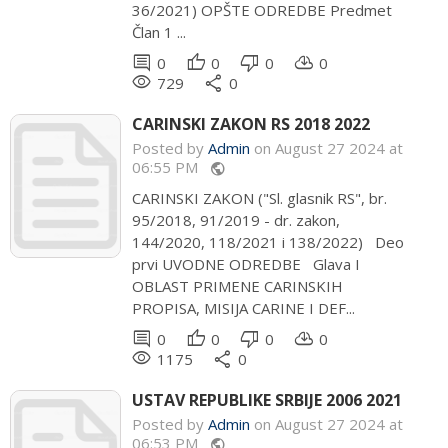
36/2021) OPŠTE ODREDBE Predmet
Član 1 ...
comment
thumb_up
thumb_down
cloud_download
0
0
0
0
remove_red_eye
share
729
0
CARINSKI ZAKON RS 2018 2022
Posted by
Admin
on August 27 2024 at
06:55 PM
public
CARINSKI ZAKON ("Sl. glasnik RS", br.
95/2018, 91/2019 - dr. zakon,
144/2020, 118/2021 i 138/2022) Deo
prvi UVODNE ODREDBE Glava I
OBLAST PRIMENE CARINSKIH
PROPISA, MISIJA CARINE I DEF...
comment
thumb_up
thumb_down
cloud_download
0
0
0
0
remove_red_eye
share
1175
0
USTAV REPUBLIKE SRBIJE 2006 2021
Posted by
Admin
on August 27 2024 at
06:53 PM
public