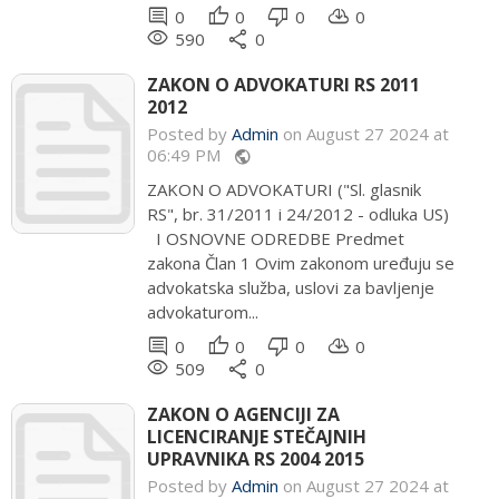
comment
thumb_up
thumb_down
cloud_download
0
0
0
0
remove_red_eye
share
590
0
ZAKON O ADVOKATURI RS 2011
2012
Posted by
Admin
on August 27 2024 at
06:49 PM
public
ZAKON O ADVOKATURI ("Sl. glasnik
RS", br. 31/2011 i 24/2012 - odluka US)
I OSNOVNE ODREDBE Predmet
zakona Član 1 Ovim zakonom uređuju se
advokatska služba, uslovi za bavljenje
advokaturom...
comment
thumb_up
thumb_down
cloud_download
0
0
0
0
remove_red_eye
share
509
0
ZAKON O AGENCIJI ZA
LICENCIRANJE STEČAJNIH
UPRAVNIKA RS 2004 2015
Posted by
Admin
on August 27 2024 at