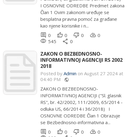
I OSNOVNE ODREDBE Predmet zakona
Član 1 Ovim zakonom uređuje se
besplatna pravna pomoć za građane
kao njene korisnike i n...
comment
thumb_up
thumb_down
cloud_download
0
0
0
0
remove_red_eye
share
545
0
ZAKON O BEZBEDNOSNO-
INFORMATIVNOJ AGENCIJI RS 2002
2018
Posted by
Admin
on August 27 2024 at
04:40 PM
public
ZAKON O BEZBEDNOSNO-
INFORMATIVNOJ AGENCIJI ("Sl. glasnik
RS", br. 42/2002, 111/2009, 65/2014 -
odluka US, 66/2014 i 36/2018) I
OSNOVNE ODREDBE Član 1 Obrazuje
se Bezbednosno-informativna a...
comment
thumb_up
thumb_down
cloud_download
0
0
0
0