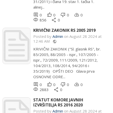
31/2011) i člana 19. stav 1. tačka 1.
alinej...
comment
thumb_up
thumb_down
cloud_download
0
0
0
0
remove_red_eye
share
856
0
KRIVIČNI ZAKONIK RS 2005 2019
Posted by
Admin
on August 28 2024 at
12:46 AM
public
KRIVIČNI ZAKONIK ("Sl. glasnik RS", br.
85/2005, 88/2005 - ispr., 107/2005 -
ispr., 72/2009, 111/2009, 121/2012,
104/2013, 108/2014, 94/2016 i
35/2019) OPŠTI DEO Glava prva
OSNOVNE ODRE...
comment
thumb_up
thumb_down
cloud_download
0
0
0
0
remove_red_eye
share
2883
0
STATUT KOMORE JAVNIH
IZVRŠITELJA RS 2016 2020
Posted by
Admin
on August 28 2024 at