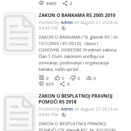
remove_red_eye
share
4460
0
ZAKON O BANKAMA RS 2005 2010
Posted by
Admin
on August 27 2024 at
04:45 PM
public
ZAKON O BANKAMA ("Sl. glasnik RS", br.
107/2005 i 91/2010) Glava I
OSNOVNE ODREDBE Predmet zakona
Član 1 Ovim zakonom uređuju se
osnivanje, poslovanje i organizacija
banaka, način upravl...
comment
thumb_up
thumb_down
cloud_download
0
0
0
0
remove_red_eye
share
605
0
ZAKON O BESPLATNOJ PRAVNOJ
POMOĆI RS 2018
Posted by
Admin
on August 27 2024 at
04:43 PM
public
ZAKON O BESPLATNOJ PRAVNOJ
POMOĆI ("Sl. glasnik RS", br. 87/2018)