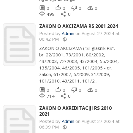
comment
thumb_up
thumb_down
cloud_download
0
0
0
0
remove_red_eye
share
499
0
ZAKON O AKCIZAMA RS 2001 2024
Posted by
Admin
on August 27 2024 at
06:42 PM
public
ZAKON O AKCIZAMA ("Sl. glasnik RS",
br. 22/2001, 73/2001, 80/2002,
43/2003, 72/2003, 43/2004, 55/2004,
135/2004, 46/2005, 101/2005 - dr.
zakon, 61/2007, 5/2009, 31/2009,
101/2010, 43/2011, 101/2...
comment
thumb_up
thumb_down
cloud_download
0
0
0
0
remove_red_eye
share
714
0
ZAKON O AKREDITACIJI RS 2010
2021
Posted by
Admin
on August 27 2024 at
06:39 PM
public