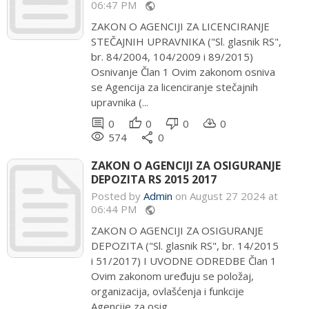
06:47 PM
public
ZAKON O AGENCIJI ZA LICENCIRANJE
STEČAJNIH UPRAVNIKA ("Sl. glasnik RS",
br. 84/2004, 104/2009 i 89/2015)
Osnivanje Član 1 Ovim zakonom osniva
se Agencija za licenciranje stečajnih
upravnika (...
comment
thumb_up
thumb_down
cloud_download
0
0
0
0
remove_red_eye
share
574
0
ZAKON O AGENCIJI ZA OSIGURANJE
DEPOZITA RS 2015 2017
Posted by
Admin
on August 27 2024 at
06:44 PM
public
ZAKON O AGENCIJI ZA OSIGURANJE
DEPOZITA ("Sl. glasnik RS", br. 14/2015
i 51/2017) I UVODNE ODREDBE Član 1
Ovim zakonom uređuju se položaj,
organizacija, ovlašćenja i funkcije
Agencije za osig...