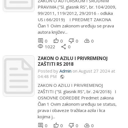
ZAKON O AUTORSKOM I SRODNIM
PRAVIMA ("Sl. glasnik RS", br. 104/2009,
99/2011, 119/2012, 29/2016 - odluka
US i 66/2019) I PREDMET ZAKONA
Član 1 Ovim zakonom uređuju se prava
autora književ...
comment
thumb_up
thumb_down
cloud_download
0
0
0
0
remove_red_eye
share
1022
0
ZAKON O AZILU I PRIVREMENOJ
ZAŠTITI RS 2018
Posted by
Admin
on August 27 2024 at
04:48 PM
public
ZAKON O AZILU I PRIVREMENOJ
ZAŠTITI ("Sl. glasnik RS", br. 24/2018) I
OSNOVNE ODREDBE Predmet zakona
Član 1 Ovim zakonom uređuju se status,
prava i obaveze tražilaca azila i lica
kojima j...
comment
thumb_up
thumb_down
cloud_download
0
0
0
0