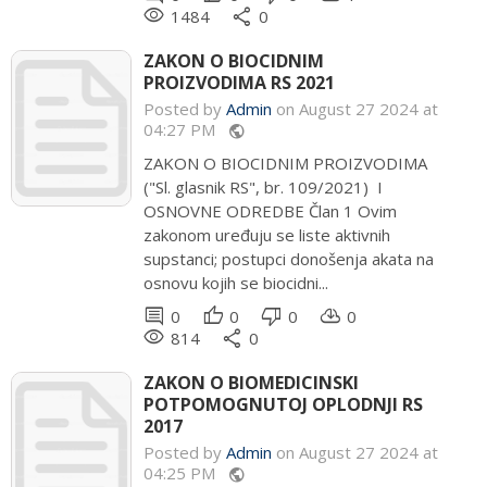
remove_red_eye
share
1484
0
ZAKON O BIOCIDNIM
PROIZVODIMA RS 2021
Posted by
Admin
on August 27 2024 at
04:27 PM
public
ZAKON O BIOCIDNIM PROIZVODIMA
("Sl. glasnik RS", br. 109/2021) I
OSNOVNE ODREDBE Član 1 Ovim
zakonom uređuju se liste aktivnih
supstanci; postupci donošenja akata na
osnovu kojih se biocidni...
comment
thumb_up
thumb_down
cloud_download
0
0
0
0
remove_red_eye
share
814
0
ZAKON O BIOMEDICINSKI
POTPOMOGNUTOJ OPLODNJI RS
2017
Posted by
Admin
on August 27 2024 at
04:25 PM
public