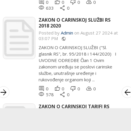
comment
thumb_up
thumb_down
cloud_download
0
0
0
0
remove_red_eye
share
633
0
ZAKON O CARINSKOJ SLUŽBI RS
2018 2020
Posted by
Admin
on August 27 2024 at
03:07 PM
public
ZAKON O CARINSKOJ SLUŽBI ("Sl.
glasnik RS", br. 95/2018 i 144/2020) I
UVODNE ODREDBE Član 1 Ovim
zakonom uređuju se poslovi carinske
službe, unutrašnje uređenje i
rukovođenje organom koji ...
comment
thumb_up
thumb_down
cloud_download
0
0
0
0
rrow_forward
arrow_bac
remove_red_eye
share
578
0
ZAKON O CARINSKOJ TARIFI RS
2005 2019
Posted by
Admin
on August 27 2024 at
03:04 PM
public