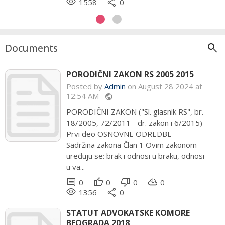
remove_red_eye
remove_red_eye
share
share
1558
1819
0
0
search
Documents
PORODIČNI ZAKON RS 2005 2015
Posted by
Admin
on August 28 2024 at
12:54 AM
public
PORODIČNI ZAKON ("Sl. glasnik RS", br.
18/2005, 72/2011 - dr. zakon i 6/2015)
Prvi deo OSNOVNE ODREDBE
Sadržina zakona Član 1 Ovim zakonom
uređuju se: brak i odnosi u braku, odnosi
u va...
comment
thumb_up
thumb_down
cloud_download
0
0
0
0
remove_red_eye
share
1356
0
STATUT ADVOKATSKE KOMORE
BEOGRADA 2018