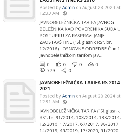
ZAOSTAVŠTINE RS 2016
Posted by
Admin
on August 28 2024 at
12:33 AM
public
JAVNOBELEŽNIČKA TARIFA JAVNOG
BELEŽNIKA KAO POVERENIKA SUDA U
POSTUPKU ZA RASPRAVLJANJE
ZAOSTAVŠTINE ("Sl. glasnik RS", br.
12/2016) OSNOVNE ODREDBE Član 1
Javnobeležničkom tarifom jav...
comment
thumb_up
thumb_down
cloud_download
0
0
0
0
remove_red_eye
share
779
0
JAVNOBELEŽNIČKA TARIFA RS 2014
2021
Posted by
Admin
on August 28 2024 at
12:31 AM
public
JAVNOBELEŽNIČKA TARIFA ("Sl. glasnik
RS", br. 91/2014, 103/2014, 138/2014,
12/2016, 17/2017, 67/2017, 98/2017,
14/2019, 49/2019, 17/2020, 91/2020 i