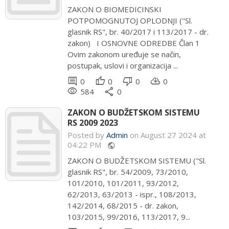
ZAKON O BIOMEDICINSKI
POTPOMOGNUTOJ OPLODNJI ("Sl.
glasnik RS", br. 40/2017 i 113/2017 - dr.
zakon) I OSNOVNE ODREDBE Član 1
Ovim zakonom uređuje se način,
postupak, uslovi i organizacija ...
comment
thumb_up
thumb_down
cloud_download
0
0
0
0
remove_red_eye
share
584
0
ZAKON O BUDŽETSKOM SISTEMU
RS 2009 2023
Posted by
Admin
on August 27 2024 at
04:22 PM
public
ZAKON O BUDŽETSKOM SISTEMU ("Sl.
glasnik RS", br. 54/2009, 73/2010,
101/2010, 101/2011, 93/2012,
62/2013, 63/2013 - ispr., 108/2013,
142/2014, 68/2015 - dr. zakon,
103/2015, 99/2016, 113/2017, 9...