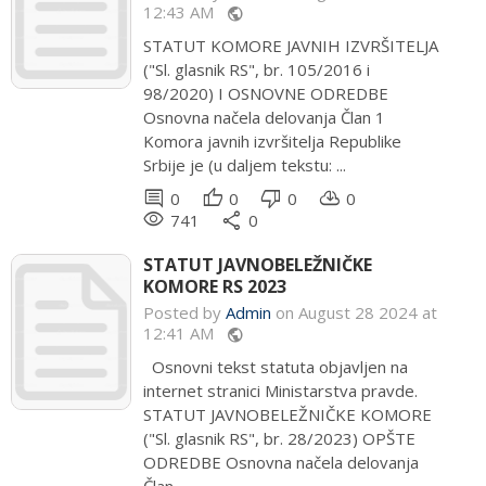
12:43 AM
public
STATUT KOMORE JAVNIH IZVRŠITELJA
("Sl. glasnik RS", br. 105/2016 i
98/2020) I OSNOVNE ODREDBE
Osnovna načela delovanja Član 1
Komora javnih izvršitelja Republike
Srbije je (u daljem tekstu: ...
comment
thumb_up
thumb_down
cloud_download
0
0
0
0
remove_red_eye
share
741
0
STATUT JAVNOBELEŽNIČKE
KOMORE RS 2023
Posted by
Admin
on August 28 2024 at
12:41 AM
public
Osnovni tekst statuta objavljen na
internet stranici Ministarstva pravde.
STATUT JAVNOBELEŽNIČKE KOMORE
("Sl. glasnik RS", br. 28/2023) OPŠTE
ODREDBE Osnovna načela delovanja