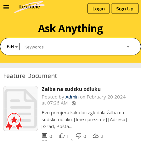
menu
Login
Sign Up
Ask Anything
BiH
Feature Document
Zalba na sudsku odluku
Posted by
Admin
Admin
on February 20 2024
at 07:26 AM
public
public
Evo primjera kako bi izgledala žalba na
UGOVOR O RADU Zaključen dana
sudsku odluku: [Ime i prezime] [Adresa]
[datum zaključenja ugovora] godine u
[Grad, Pošta...
[mjesto zaključenja ugovora]...
comment
comment
thumb_up
thumb_up
thumb_down
thumb_down
cloud_download
cloud_download
0
0
1
0
0
0
2
0