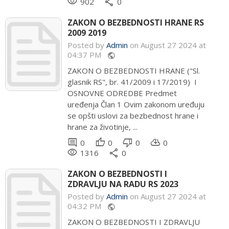
remove_red_eye
share
902
0
ZAKON O BEZBEDNOSTI HRANE RS
2009 2019
Posted by
Admin
on August 27 2024 at
04:37 PM
public
ZAKON O BEZBEDNOSTI HRANE ("Sl.
glasnik RS", br. 41/2009 i 17/2019) I
OSNOVNE ODREDBE Predmet
uređenja Član 1 Ovim zakonom uređuju
se opšti uslovi za bezbednost hrane i
hrane za životinje, ...
comment
thumb_up
thumb_down
cloud_download
0
0
0
0
remove_red_eye
share
1316
0
ZAKON O BEZBEDNOSTI I
ZDRAVLJU NA RADU RS 2023
Posted by
Admin
on August 27 2024 at
04:32 PM
public
ZAKON O BEZBEDNOSTI I ZDRAVLJU