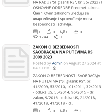
NA RADU ("Sl. glasnik RS", br. 35/2023) I
OSNOVNE ODREDBE Predmet zakona
Član 1 Ovim zakonom uređuju se
unapređivanje i sprovođenje mera
bezbednosti i zdravlja...
comment
thumb_up
thumb_down
cloud_download
0
0
0
0
remove_red_eye
share
1744
0
ZAKON O BEZBEDNOSTI
SAOBRAĆAJA NA PUTEVIMA RS
2009 2023
Posted by
Admin
on August 27 2024 at
04:30 PM
public
ZAKON O BEZBEDNOSTI SAOBRAĆAJA
NA PUTEVIMA ("Sl. glasnik RS", br.
41/2009, 53/2010, 101/2011, 32/2013
- odluka US, 55/2014, 96/2015 - dr.
zakon, 9/2016 - odluka US, 24/2018,
41/2018, 41/2018 - d...
comment
thumb_up
thumb_down
cloud_download
0
0
0
1