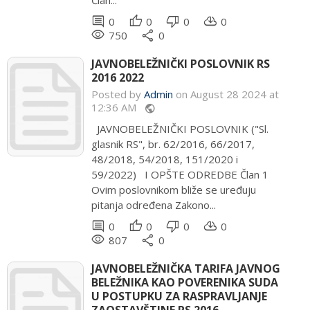
Član...
comment
thumb_up
thumb_down
cloud_download
0
0
0
0
remove_red_eye
share
750
0
JAVNOBELEŽNIČKI POSLOVNIK RS
2016 2022
Posted by
Admin
on August 28 2024 at
12:36 AM
public
JAVNOBELEŽNIČKI POSLOVNIK ("Sl.
glasnik RS", br. 62/2016, 66/2017,
48/2018, 54/2018, 151/2020 i
59/2022) I OPŠTE ODREDBE Član 1
Ovim poslovnikom bliže se uređuju
pitanja određena Zakono...
comment
thumb_up
thumb_down
cloud_download
0
0
0
0
remove_red_eye
share
807
0
JAVNOBELEŽNIČKA TARIFA JAVNOG
BELEŽNIKA KAO POVERENIKA SUDA
U POSTUPKU ZA RASPRAVLJANJE