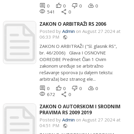
comment
thumb_up
thumb_down
cloud_download
0
0
0
0
remove_red_eye
share
541
0
ZAKON O ARBITRAŽI RS 2006
Posted by
Admin
on August 27 2024 at
06:33 PM
public
ZAKON O ARBITRAŽI ("Sl. glasnik RS",
br. 46/2006) Glava I OSNOVNE
ODREDBE Predmet Član 1 Ovim
zakonom uređuje se arbitražno
rešavanje sporova (u daljem tekstu:
arbitraža) bez stranog ele...
comment
thumb_up
thumb_down
cloud_download
0
0
0
0
remove_red_eye
share
672
0
ZAKON O AUTORSKOM I SRODNIM
PRAVIMA RS 2009 2019
Posted by
Admin
on August 27 2024 at
04:51 PM
public