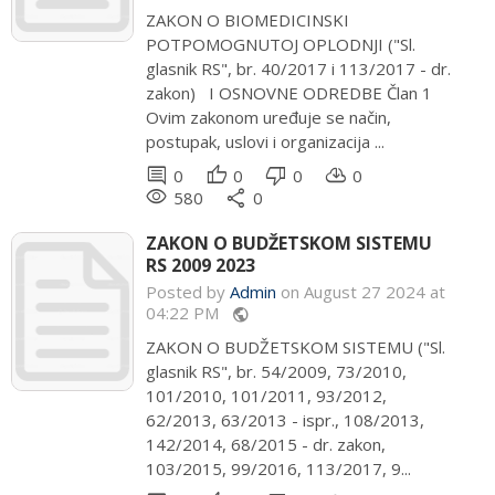
ZAKON O BIOMEDICINSKI
POTPOMOGNUTOJ OPLODNJI ("Sl.
glasnik RS", br. 40/2017 i 113/2017 - dr.
zakon) I OSNOVNE ODREDBE Član 1
Ovim zakonom uređuje se način,
postupak, uslovi i organizacija ...
comment
thumb_up
thumb_down
cloud_download
0
0
0
0
remove_red_eye
share
580
0
ZAKON O BUDŽETSKOM SISTEMU
RS 2009 2023
Posted by
Admin
on August 27 2024 at
04:22 PM
public
ZAKON O BUDŽETSKOM SISTEMU ("Sl.
glasnik RS", br. 54/2009, 73/2010,
101/2010, 101/2011, 93/2012,
62/2013, 63/2013 - ispr., 108/2013,
142/2014, 68/2015 - dr. zakon,
103/2015, 99/2016, 113/2017, 9...