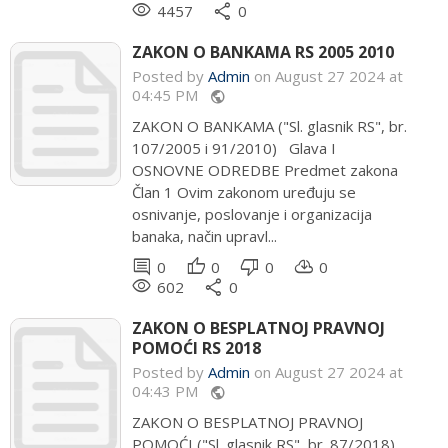
remove_red_eye
share
4457
0
ZAKON O BANKAMA RS 2005 2010
Posted by
Admin
on August 27 2024 at
04:45 PM
public
ZAKON O BANKAMA ("Sl. glasnik RS", br.
107/2005 i 91/2010) Glava I
OSNOVNE ODREDBE Predmet zakona
Član 1 Ovim zakonom uređuju se
osnivanje, poslovanje i organizacija
banaka, način upravl...
comment
thumb_up
thumb_down
cloud_download
0
0
0
0
remove_red_eye
share
602
0
ZAKON O BESPLATNOJ PRAVNOJ
POMOĆI RS 2018
Posted by
Admin
on August 27 2024 at
04:43 PM
public
ZAKON O BESPLATNOJ PRAVNOJ
POMOĆI ("Sl. glasnik RS", br. 87/2018)