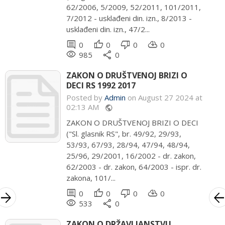
62/2006, 5/2009, 52/2011, 101/2011,
7/2012 - usklađeni din. izn., 8/2013 -
usklađeni din. izn., 47/2...
comment
thumb_up
thumb_down
cloud_download
0
0
0
0
remove_red_eye
share
985
0
ZAKON O DRUŠTVENOJ BRIZI O
DECI RS 1992 2017
Posted by
Admin
on August 27 2024 at
02:13 AM
public
ZAKON O DRUŠTVENOJ BRIZI O DECI
("Sl. glasnik RS", br. 49/92, 29/93,
53/93, 67/93, 28/94, 47/94, 48/94,
25/96, 29/2001, 16/2002 - dr. zakon,
62/2003 - dr. zakon, 64/2003 - ispr. dr.
zakona, 101/...
comment
thumb_up
thumb_down
cloud_download
0
0
0
0
rrow_forward
arrow_bac
remove_red_eye
share
533
0
ZAKON O DRŽAVLJANSTVU