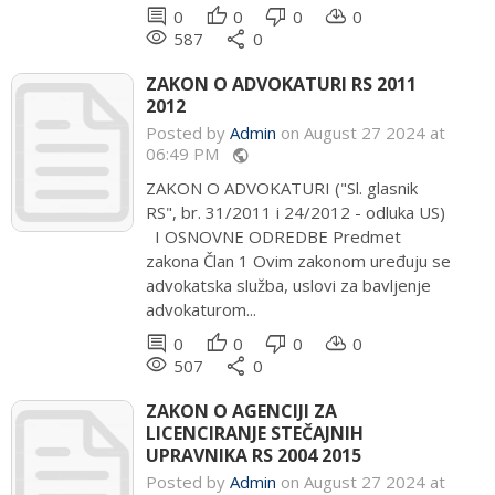
comment
thumb_up
thumb_down
cloud_download
0
0
0
0
remove_red_eye
share
587
0
ZAKON O ADVOKATURI RS 2011
2012
Posted by
Admin
on August 27 2024 at
06:49 PM
public
ZAKON O ADVOKATURI ("Sl. glasnik
RS", br. 31/2011 i 24/2012 - odluka US)
I OSNOVNE ODREDBE Predmet
zakona Član 1 Ovim zakonom uređuju se
advokatska služba, uslovi za bavljenje
advokaturom...
comment
thumb_up
thumb_down
cloud_download
0
0
0
0
remove_red_eye
share
507
0
ZAKON O AGENCIJI ZA
LICENCIRANJE STEČAJNIH
UPRAVNIKA RS 2004 2015
Posted by
Admin
on August 27 2024 at