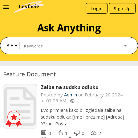
menu
Login
Sign Up
Ask Anything
BiH
Feature Document
Zalba na sudsku odluku
Posted by
Admin
Admin
on February 20 2024
at 07:26 AM
public
public
Evo primjera kako bi izgledala žalba na
UGOVOR O RADU Zaključen dana
sudsku odluku: [Ime i prezime] [Adresa]
[datum zaključenja ugovora] godine u
[Grad, Pošta...
[mjesto zaključenja ugovora]...
comment
comment
thumb_up
thumb_up
thumb_down
thumb_down
cloud_download
cloud_download
0
0
1
0
0
0
2
0