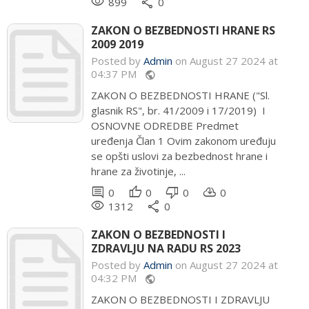
remove_red_eye
share
899
0
ZAKON O BEZBEDNOSTI HRANE RS
2009 2019
Posted by
Admin
on August 27 2024 at
04:37 PM
public
ZAKON O BEZBEDNOSTI HRANE ("Sl.
glasnik RS", br. 41/2009 i 17/2019) I
OSNOVNE ODREDBE Predmet
uređenja Član 1 Ovim zakonom uređuju
se opšti uslovi za bezbednost hrane i
hrane za životinje, ...
comment
thumb_up
thumb_down
cloud_download
0
0
0
0
remove_red_eye
share
1312
0
ZAKON O BEZBEDNOSTI I
ZDRAVLJU NA RADU RS 2023
Posted by
Admin
on August 27 2024 at
04:32 PM
public
ZAKON O BEZBEDNOSTI I ZDRAVLJU