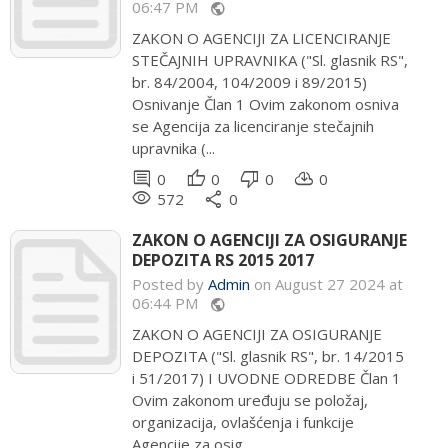
06:47 PM
public
ZAKON O AGENCIJI ZA LICENCIRANJE
STEČAJNIH UPRAVNIKA ("Sl. glasnik RS",
br. 84/2004, 104/2009 i 89/2015)
Osnivanje Član 1 Ovim zakonom osniva
se Agencija za licenciranje stečajnih
upravnika (...
comment
thumb_up
thumb_down
cloud_download
0
0
0
0
remove_red_eye
share
572
0
ZAKON O AGENCIJI ZA OSIGURANJE
DEPOZITA RS 2015 2017
Posted by
Admin
on August 27 2024 at
06:44 PM
public
ZAKON O AGENCIJI ZA OSIGURANJE
DEPOZITA ("Sl. glasnik RS", br. 14/2015
i 51/2017) I UVODNE ODREDBE Član 1
Ovim zakonom uređuju se položaj,
organizacija, ovlašćenja i funkcije
Agencije za osig...