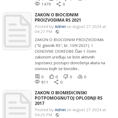
remove_red_eye
share
1479
0
ZAKON O BIOCIDNIM
PROIZVODIMA RS 2021
Posted by
Admin
on August 27 2024 at
04:27 PM
public
ZAKON O BIOCIDNIM PROIZVODIMA
("Sl. glasnik RS", br. 109/2021) I
OSNOVNE ODREDBE Član 1 Ovim
zakonom uređuju se liste aktivnih
supstanci; postupci donošenja akata na
osnovu kojih se biocidni...
comment
thumb_up
thumb_down
cloud_download
0
0
0
0
remove_red_eye
share
811
0
ZAKON O BIOMEDICINSKI
POTPOMOGNUTOJ OPLODNJI RS
2017
Posted by
Admin
on August 27 2024 at
04:25 PM
public