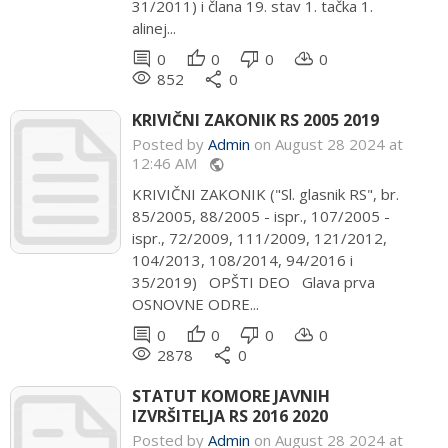
31/2011) i člana 19. stav 1. tačka 1.
alinej...
comment
thumb_up
thumb_down
cloud_download
0
0
0
0
remove_red_eye
share
852
0
KRIVIČNI ZAKONIK RS 2005 2019
Posted by
Admin
on August 28 2024 at
12:46 AM
public
KRIVIČNI ZAKONIK ("Sl. glasnik RS", br.
85/2005, 88/2005 - ispr., 107/2005 -
ispr., 72/2009, 111/2009, 121/2012,
104/2013, 108/2014, 94/2016 i
35/2019) OPŠTI DEO Glava prva
OSNOVNE ODRE...
comment
thumb_up
thumb_down
cloud_download
0
0
0
0
remove_red_eye
share
2878
0
STATUT KOMORE JAVNIH
IZVRŠITELJA RS 2016 2020
Posted by
Admin
on August 28 2024 at