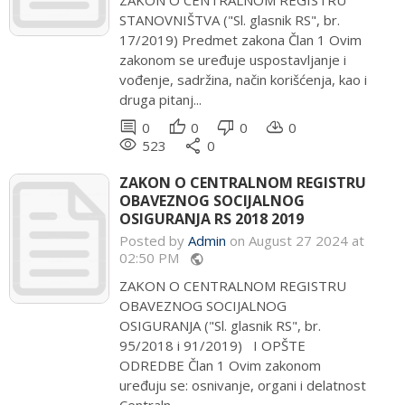
ZAKON O CENTRALNOM REGISTRU
STANOVNIŠTVA ("Sl. glasnik RS", br.
17/2019) Predmet zakona Član 1 Ovim
zakonom se uređuje uspostavljanje i
vođenje, sadržina, način korišćenja, kao i
druga pitanj...
comment
thumb_up
thumb_down
cloud_download
0
0
0
0
remove_red_eye
share
523
0
ZAKON O CENTRALNOM REGISTRU
OBAVEZNOG SOCIJALNOG
OSIGURANJA RS 2018 2019
Posted by
Admin
on August 27 2024 at
02:50 PM
public
ZAKON O CENTRALNOM REGISTRU
OBAVEZNOG SOCIJALNOG
OSIGURANJA ("Sl. glasnik RS", br.
95/2018 i 91/2019) I OPŠTE
ODREDBE Član 1 Ovim zakonom
uređuju se: osnivanje, organi i delatnost