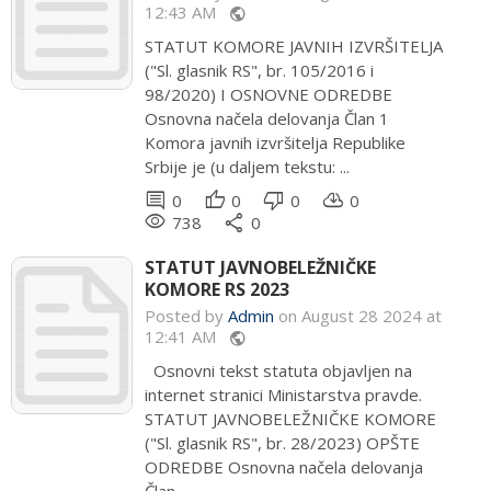
12:43 AM
public
STATUT KOMORE JAVNIH IZVRŠITELJA
("Sl. glasnik RS", br. 105/2016 i
98/2020) I OSNOVNE ODREDBE
Osnovna načela delovanja Član 1
Komora javnih izvršitelja Republike
Srbije je (u daljem tekstu: ...
comment
thumb_up
thumb_down
cloud_download
0
0
0
0
remove_red_eye
share
738
0
STATUT JAVNOBELEŽNIČKE
KOMORE RS 2023
Posted by
Admin
on August 28 2024 at
12:41 AM
public
Osnovni tekst statuta objavljen na
internet stranici Ministarstva pravde.
STATUT JAVNOBELEŽNIČKE KOMORE
("Sl. glasnik RS", br. 28/2023) OPŠTE
ODREDBE Osnovna načela delovanja