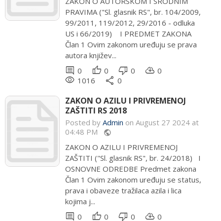
ZAKON O AUTORSKOM I SRODNIM
PRAVIMA ("Sl. glasnik RS", br. 104/2009,
99/2011, 119/2012, 29/2016 - odluka
US i 66/2019) I PREDMET ZAKONA
Član 1 Ovim zakonom uređuju se prava
autora književ...
comment
thumb_up
thumb_down
cloud_download
0
0
0
0
remove_red_eye
share
1016
0
ZAKON O AZILU I PRIVREMENOJ
ZAŠTITI RS 2018
Posted by
Admin
on August 27 2024 at
04:48 PM
public
ZAKON O AZILU I PRIVREMENOJ
ZAŠTITI ("Sl. glasnik RS", br. 24/2018) I
OSNOVNE ODREDBE Predmet zakona
Član 1 Ovim zakonom uređuju se status,
prava i obaveze tražilaca azila i lica
kojima j...
comment
thumb_up
thumb_down
cloud_download
0
0
0
0