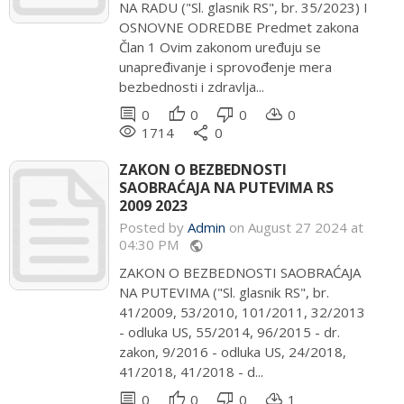
NA RADU ("Sl. glasnik RS", br. 35/2023) I
OSNOVNE ODREDBE Predmet zakona
Član 1 Ovim zakonom uređuju se
unapređivanje i sprovođenje mera
bezbednosti i zdravlja...
comment
thumb_up
thumb_down
cloud_download
0
0
0
0
remove_red_eye
share
1714
0
ZAKON O BEZBEDNOSTI
SAOBRAĆAJA NA PUTEVIMA RS
2009 2023
Posted by
Admin
on August 27 2024 at
04:30 PM
public
ZAKON O BEZBEDNOSTI SAOBRAĆAJA
NA PUTEVIMA ("Sl. glasnik RS", br.
41/2009, 53/2010, 101/2011, 32/2013
- odluka US, 55/2014, 96/2015 - dr.
zakon, 9/2016 - odluka US, 24/2018,
41/2018, 41/2018 - d...
comment
thumb_up
thumb_down
cloud_download
0
0
0
1