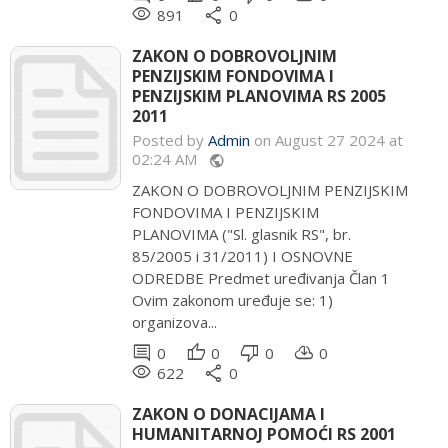
remove_red_eye
share
891
0
ZAKON O DOBROVOLJNIM
PENZIJSKIM FONDOVIMA I
PENZIJSKIM PLANOVIMA RS 2005
2011
Posted by
Admin
on August 27 2024 at
02:24 AM
public
ZAKON O DOBROVOLJNIM PENZIJSKIM
FONDOVIMA I PENZIJSKIM
PLANOVIMA ("Sl. glasnik RS", br.
85/2005 i 31/2011) I OSNOVNE
ODREDBE Predmet uređivanja Član 1
Ovim zakonom uređuje se: 1)
organizova...
comment
thumb_up
thumb_down
cloud_download
0
0
0
0
remove_red_eye
share
622
0
ZAKON O DONACIJAMA I
HUMANITARNOJ POMOĆI RS 2001