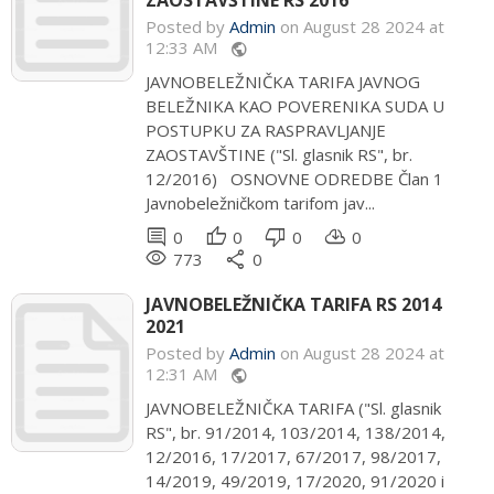
ZAOSTAVŠTINE RS 2016
Posted by
Admin
on August 28 2024 at
12:33 AM
public
JAVNOBELEŽNIČKA TARIFA JAVNOG
BELEŽNIKA KAO POVERENIKA SUDA U
POSTUPKU ZA RASPRAVLJANJE
ZAOSTAVŠTINE ("Sl. glasnik RS", br.
12/2016) OSNOVNE ODREDBE Član 1
Javnobeležničkom tarifom jav...
comment
thumb_up
thumb_down
cloud_download
0
0
0
0
remove_red_eye
share
773
0
JAVNOBELEŽNIČKA TARIFA RS 2014
2021
Posted by
Admin
on August 28 2024 at
12:31 AM
public
JAVNOBELEŽNIČKA TARIFA ("Sl. glasnik
RS", br. 91/2014, 103/2014, 138/2014,
12/2016, 17/2017, 67/2017, 98/2017,
14/2019, 49/2019, 17/2020, 91/2020 i