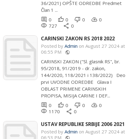
36/2021) OPŠTE ODREDBE Predmet
Član 1 ...
comment
thumb_up
thumb_down
cloud_download
0
0
0
0
remove_red_eye
share
727
0
CARINSKI ZAKON RS 2018 2022
Posted by
Admin
on August 27 2024 at
06:55 PM
public
CARINSKI ZAKON ("Sl. glasnik RS", br.
95/2018, 91/2019 - dr. zakon,
144/2020, 118/2021 i 138/2022) Deo
prvi UVODNE ODREDBE Glava I
OBLAST PRIMENE CARINSKIH
PROPISA, MISIJA CARINE I DEF...
comment
thumb_up
thumb_down
cloud_download
0
0
0
0
remove_red_eye
share
1170
0
USTAV REPUBLIKE SRBIJE 2006 2021
Posted by
Admin
on August 27 2024 at
06:53 PM
public