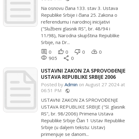
Na osnovu člana 133. stav 3. Ustava
Republike Srbije i člana 25. Zakona o
referendumu i narodnoj inicijativi
("Službeni glasnik RS", br. 48/94 i
11/98), Narodna skupština Republike
Srbije, na Dr...
comment
thumb_up
thumb_down
cloud_download
0
0
0
0
remove_red_eye
share
905
0
USTAVNI ZAKON ZA SPROVOĐENJE
USTAVA REPUBLIKE SRBIJE 2006
Posted by
Admin
on August 27 2024 at
06:51 PM
public
USTAVNI ZAKON ZA SPROVOĐENJE
USTAVA REPUBLIKE SRBIJE ("Sl. glasnik
RS", br. 98/2006) Primena Ustava
Republike Srbije Član 1 Ustav Republike
Srbije (u daljem tekstu: Ustav)
primenjuje se danom...