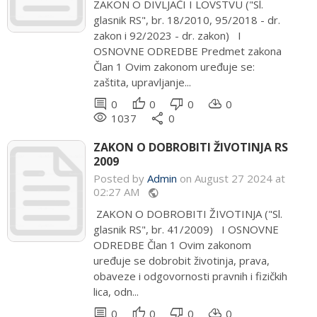
ZAKON O DIVLJAČI I LOVSTVU ("Sl.
glasnik RS", br. 18/2010, 95/2018 - dr.
zakon i 92/2023 - dr. zakon) I
OSNOVNE ODREDBE Predmet zakona
Član 1 Ovim zakonom uređuje se:
zaštita, upravljanje...
comment
thumb_up
thumb_down
cloud_download
0
0
0
0
remove_red_eye
share
1037
0
ZAKON O DOBROBITI ŽIVOTINJA RS
2009
Posted by
Admin
on August 27 2024 at
02:27 AM
public
ZAKON O DOBROBITI ŽIVOTINJA ("Sl.
glasnik RS", br. 41/2009) I OSNOVNE
ODREDBE Član 1 Ovim zakonom
uređuje se dobrobit životinja, prava,
obaveze i odgovornosti pravnih i fizičkih
lica, odn...
comment
thumb_up
thumb_down
cloud_download
0
0
0
0