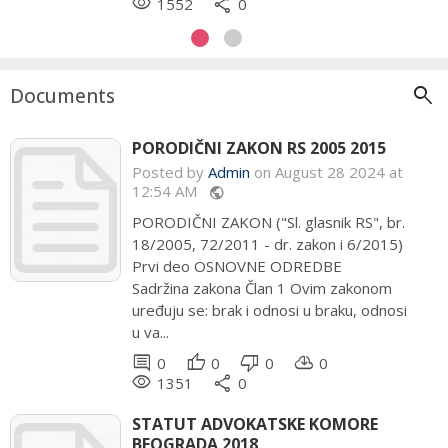
remove_red_eye
remove_red_eye
share
share
1552
1811
0
0
search
Documents
PORODIČNI ZAKON RS 2005 2015
Posted by
Admin
on August 28 2024 at
12:54 AM
public
PORODIČNI ZAKON ("Sl. glasnik RS", br.
18/2005, 72/2011 - dr. zakon i 6/2015)
Prvi deo OSNOVNE ODREDBE
Sadržina zakona Član 1 Ovim zakonom
uređuju se: brak i odnosi u braku, odnosi
u va...
comment
thumb_up
thumb_down
cloud_download
0
0
0
0
remove_red_eye
share
1351
0
STATUT ADVOKATSKE KOMORE
BEOGRADA 2018