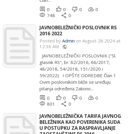
Član...
comment
thumb_up
thumb_down
cloud_download
0
0
0
0
remove_red_eye
share
748
0
JAVNOBELEŽNIČKI POSLOVNIK RS
2016 2022
Posted by
Admin
on August 28 2024 at
12:36 AM
public
JAVNOBELEŽNIČKI POSLOVNIK ("Sl.
glasnik RS", br. 62/2016, 66/2017,
48/2018, 54/2018, 151/2020 i
59/2022) I OPŠTE ODREDBE Član 1
Ovim poslovnikom bliže se uređuju
pitanja određena Zakono...
comment
thumb_up
thumb_down
cloud_download
0
0
0
0
remove_red_eye
share
801
0
JAVNOBELEŽNIČKA TARIFA JAVNOG
BELEŽNIKA KAO POVERENIKA SUDA
U POSTUPKU ZA RASPRAVLJANJE