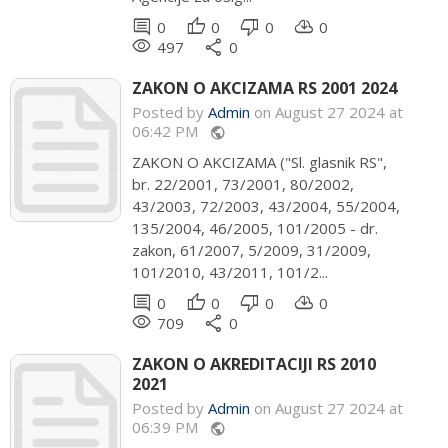
comment
thumb_up
thumb_down
cloud_download
0
0
0
0
remove_red_eye
share
497
0
ZAKON O AKCIZAMA RS 2001 2024
Posted by
Admin
on August 27 2024 at
06:42 PM
public
ZAKON O AKCIZAMA ("Sl. glasnik RS",
br. 22/2001, 73/2001, 80/2002,
43/2003, 72/2003, 43/2004, 55/2004,
135/2004, 46/2005, 101/2005 - dr.
zakon, 61/2007, 5/2009, 31/2009,
101/2010, 43/2011, 101/2...
comment
thumb_up
thumb_down
cloud_download
0
0
0
0
remove_red_eye
share
709
0
ZAKON O AKREDITACIJI RS 2010
2021
Posted by
Admin
on August 27 2024 at
06:39 PM
public