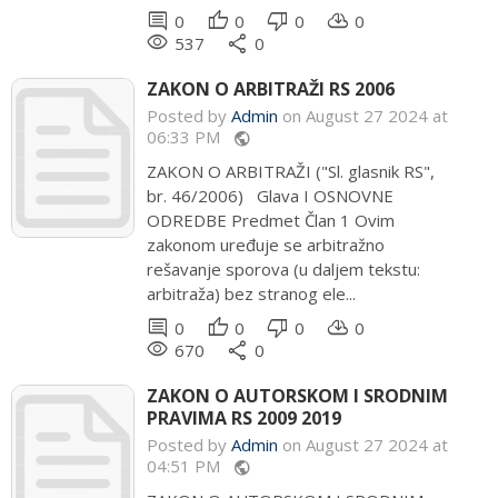
comment
thumb_up
thumb_down
cloud_download
0
0
0
0
remove_red_eye
share
537
0
ZAKON O ARBITRAŽI RS 2006
Posted by
Admin
on August 27 2024 at
06:33 PM
public
ZAKON O ARBITRAŽI ("Sl. glasnik RS",
br. 46/2006) Glava I OSNOVNE
ODREDBE Predmet Član 1 Ovim
zakonom uređuje se arbitražno
rešavanje sporova (u daljem tekstu:
arbitraža) bez stranog ele...
comment
thumb_up
thumb_down
cloud_download
0
0
0
0
remove_red_eye
share
670
0
ZAKON O AUTORSKOM I SRODNIM
PRAVIMA RS 2009 2019
Posted by
Admin
on August 27 2024 at
04:51 PM
public