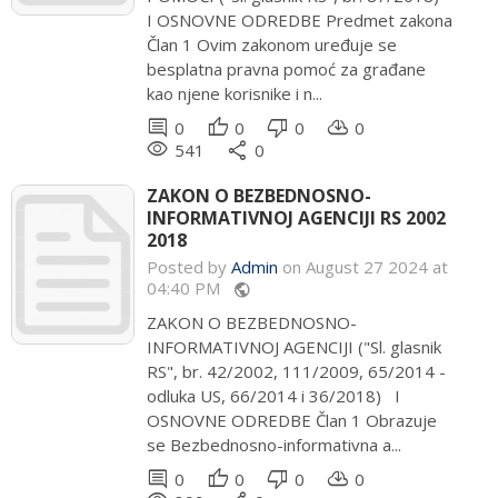
I OSNOVNE ODREDBE Predmet zakona
Član 1 Ovim zakonom uređuje se
besplatna pravna pomoć za građane
kao njene korisnike i n...
comment
thumb_up
thumb_down
cloud_download
0
0
0
0
remove_red_eye
share
541
0
ZAKON O BEZBEDNOSNO-
INFORMATIVNOJ AGENCIJI RS 2002
2018
Posted by
Admin
on August 27 2024 at
04:40 PM
public
ZAKON O BEZBEDNOSNO-
INFORMATIVNOJ AGENCIJI ("Sl. glasnik
RS", br. 42/2002, 111/2009, 65/2014 -
odluka US, 66/2014 i 36/2018) I
OSNOVNE ODREDBE Član 1 Obrazuje
se Bezbednosno-informativna a...
comment
thumb_up
thumb_down
cloud_download
0
0
0
0