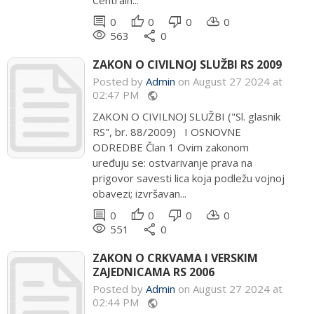
Centraln...
comment
thumb_up
thumb_down
cloud_download
0
0
0
0
remove_red_eye
share
563
0
ZAKON O CIVILNOJ SLUŽBI RS 2009
Posted by
Admin
on August 27 2024 at
02:47 PM
public
ZAKON O CIVILNOJ SLUŽBI ("Sl. glasnik
RS", br. 88/2009) I OSNOVNE
ODREDBE Član 1 Ovim zakonom
uređuju se: ostvarivanje prava na
prigovor savesti lica koja podležu vojnoj
obavezi; izvršavan...
comment
thumb_up
thumb_down
cloud_download
0
0
0
0
remove_red_eye
share
551
0
ZAKON O CRKVAMA I VERSKIM
ZAJEDNICAMA RS 2006
Posted by
Admin
on August 27 2024 at
02:44 PM
public