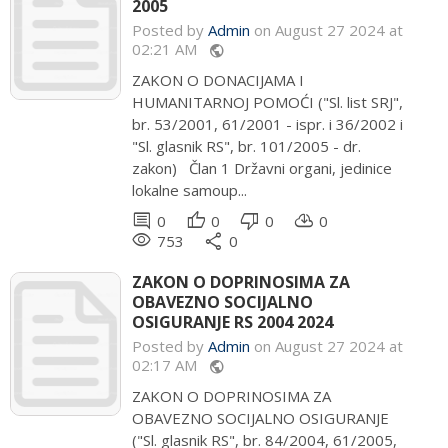
2005
Posted by
Admin
on August 27 2024 at
02:21 AM
public
ZAKON O DONACIJAMA I
HUMANITARNOJ POMOĆI ("Sl. list SRJ",
br. 53/2001, 61/2001 - ispr. i 36/2002 i
"Sl. glasnik RS", br. 101/2005 - dr.
zakon) Član 1 Državni organi, jedinice
lokalne samoup...
comment
thumb_up
thumb_down
cloud_download
0
0
0
0
remove_red_eye
share
753
0
ZAKON O DOPRINOSIMA ZA
OBAVEZNO SOCIJALNO
OSIGURANJE RS 2004 2024
Posted by
Admin
on August 27 2024 at
02:17 AM
public
ZAKON O DOPRINOSIMA ZA
OBAVEZNO SOCIJALNO OSIGURANJE
("Sl. glasnik RS", br. 84/2004, 61/2005,