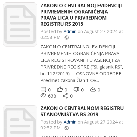
ZAKON O CENTRALNOJ EVIDENCIJI
PRIVREMENIH OGRANIČENJA
PRAVA LICA U PRIVREDNOM
REGISTRU RS 2015
Posted by
Admin
on August 27 2024 at
02:58 PM
public
ZAKON O CENTRALNOJ EVIDENCIJI
PRIVREMENIH OGRANIČENJA PRAVA
LICA REGISTROVANIH U AGENCIJI ZA
PRIVREDNE REGISTRE ("Sl. glasnik RS",
br. 112/2015) I OSNOVNE ODREDBE
Predmet zakona Član 1 Ov...
comment
thumb_up
thumb_down
cloud_download
0
0
0
0
remove_red_eye
share
638
0
ZAKON O CENTRALNOM REGISTRU
STANOVNIŠTVA RS 2019
Posted by
Admin
on August 27 2024 at
02:52 PM
public