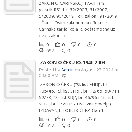
ZAKON O CARINSKOJ TARIFI ("Sl.
glasnik RS", br. 62/2005, 61/2007,
5/2009, 95/2018 - dr. zakon i 91/2019)
Član 1 Ovim zakonom uređuju se
Carinska tarifa, koja je odštampana uz
ovaj zakon i č...
comment
thumb_up
thumb_down
cloud_download
0
0
0
0
remove_red_eye
share
697
0
ZAKON O ČEKU RS 1946 2003
Posted by
Admin
on August 27 2024 at
03:00 PM
public
ZAKON O ČEKU ("Sl. list FNRJ", br.
105/46, "Sl. list SFRJ", br. 12/65, 50/71 i
52/73, "Sl. list SRJ", br. 46/96 i "Sl. list
SCG", br. 1/2003 - Ustavna povelja)
IZDAVANJE I OBLIK ČEKA Član 1 ...
comment
thumb_up
thumb_down
cloud_download
0
0
0
0
remove_red_eye
share
517
0