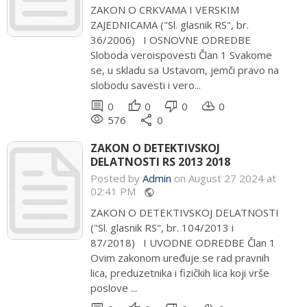
ZAKON O CRKVAMA I VERSKIM
ZAJEDNICAMA ("Sl. glasnik RS", br.
36/2006) I OSNOVNE ODREDBE
Sloboda veroispovesti Član 1 Svakome
se, u skladu sa Ustavom, jemči pravo na
slobodu savesti i vero...
comment
thumb_up
thumb_down
cloud_download
0
0
0
0
remove_red_eye
share
576
0
ZAKON O DETEKTIVSKOJ
DELATNOSTI RS 2013 2018
Posted by
Admin
on August 27 2024 at
02:41 PM
public
ZAKON O DETEKTIVSKOJ DELATNOSTI
("Sl. glasnik RS", br. 104/2013 i
87/2018) I UVODNE ODREDBE Član 1
Ovim zakonom uređuje se rad pravnih
lica, preduzetnika i fizičkih lica koji vrše
poslove ...