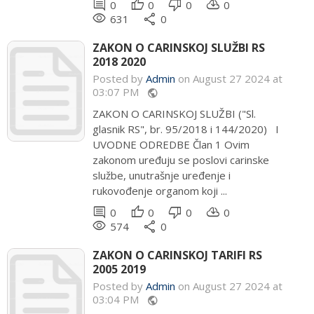
comment
thumb_up
thumb_down
cloud_download
0
0
0
0
remove_red_eye
share
631
0
ZAKON O CARINSKOJ SLUŽBI RS
2018 2020
Posted by
Admin
on August 27 2024 at
03:07 PM
public
ZAKON O CARINSKOJ SLUŽBI ("Sl.
glasnik RS", br. 95/2018 i 144/2020) I
UVODNE ODREDBE Član 1 Ovim
zakonom uređuju se poslovi carinske
službe, unutrašnje uređenje i
rukovođenje organom koji ...
comment
thumb_up
thumb_down
cloud_download
0
0
0
0
remove_red_eye
share
574
0
ZAKON O CARINSKOJ TARIFI RS
2005 2019
Posted by
Admin
on August 27 2024 at
03:04 PM
public