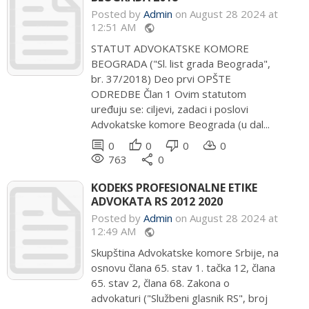
Posted by
Admin
on August 28 2024 at
12:51 AM
public
STATUT ADVOKATSKE KOMORE
BEOGRADA ("Sl. list grada Beograda",
br. 37/2018) Deo prvi OPŠTE
ODREDBE Član 1 Ovim statutom
uređuju se: ciljevi, zadaci i poslovi
Advokatske komore Beograda (u dal...
comment
thumb_up
thumb_down
cloud_download
0
0
0
0
remove_red_eye
share
763
0
KODEKS PROFESIONALNE ETIKE
ADVOKATA RS 2012 2020
Posted by
Admin
on August 28 2024 at
12:49 AM
public
Skupština Advokatske komore Srbije, na
osnovu člana 65. stav 1. tačka 12, člana
65. stav 2, člana 68. Zakona o
advokaturi ("Službeni glasnik RS", broj