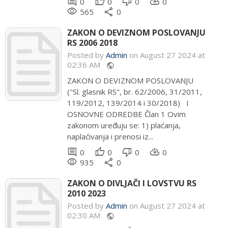
comment
thumb_up
thumb_down
cloud_download
0
0
0
0
remove_red_eye
share
565
0
ZAKON O DEVIZNOM POSLOVANJU
RS 2006 2018
Posted by
Admin
on August 27 2024 at
02:36 AM
public
ZAKON O DEVIZNOM POSLOVANJU
("Sl. glasnik RS", br. 62/2006, 31/2011,
119/2012, 139/2014 i 30/2018) I
OSNOVNE ODREDBE Član 1 Ovim
zakonom uređuju se: 1) plaćanja,
naplaćivanja i prenosi iz...
comment
thumb_up
thumb_down
cloud_download
0
0
0
0
remove_red_eye
share
935
0
ZAKON O DIVLJAČI I LOVSTVU RS
2010 2023
Posted by
Admin
on August 27 2024 at
02:30 AM
public