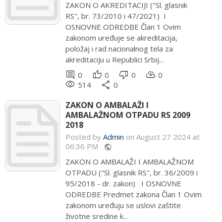
ZAKON O AKREDITACIJI ("Sl. glasnik
RS", br. 73/2010 i 47/2021) I
OSNOVNE ODREDBE Član 1 Ovim
zakonom uređuje se akreditacija,
položaj i rad nacionalnog tela za
akreditaciju u Republici Srbij...
comment
thumb_up
thumb_down
cloud_download
0
0
0
0
remove_red_eye
share
514
0
ZAKON O AMBALAŽI I
AMBALAŽNOM OTPADU RS 2009
2018
Posted by
Admin
on August 27 2024 at
06:36 PM
public
ZAKON O AMBALAŽI I AMBALAŽNOM
OTPADU ("Sl. glasnik RS", br. 36/2009 i
95/2018 - dr. zakon) I OSNOVNE
ODREDBE Predmet zakona Član 1 Ovim
zakonom uređuju se uslovi zaštite
životne sredine k...