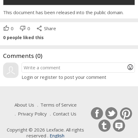
This document has been released into the public domain.
thumb_up
thumb_down
share
0
0
Share
0
people liked this
Comments (
0
)
mood
Login or register to post your comment
About Us
Terms of Service
Privacy Policy
Contact Us
Copyright © 2026 Lexfacie. All rights
reserved .
English