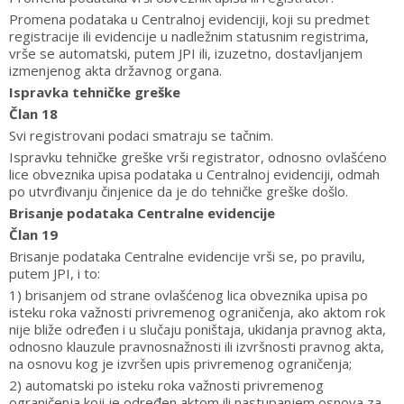
Promena podataka u Centralnoj evidenciji, koji su predmet
registracije ili evidencije u nadležnim statusnim registrima,
vrše se automatski, putem JPI ili, izuzetno, dostavljanjem
izmenjenog akta državnog organa.
Ispravka tehničke greške
Član 18
Svi registrovani podaci smatraju se tačnim.
Ispravku tehničke greške vrši registrator, odnosno ovlašćeno
lice obveznika upisa podataka u Centralnoj evidenciji, odmah
po utvrđivanju činjenice da je do tehničke greške došlo.
Brisanje podataka Centralne evidencije
Član 19
Brisanje podataka Centralne evidencije vrši se, po pravilu,
putem JPI, i to:
1) brisanjem od strane ovlašćenog lica obveznika upisa po
isteku roka važnosti privremenog ograničenja, ako aktom rok
nije bliže određen i u slučaju poništaja, ukidanja pravnog akta,
odnosno klauzule pravnosnažnosti ili izvršnosti pravnog akta,
na osnovu kog je izvršen upis privremenog ograničenja;
2) automatski po isteku roka važnosti privremenog
ograničenja koji je određen aktom ili nastupanjem osnova za