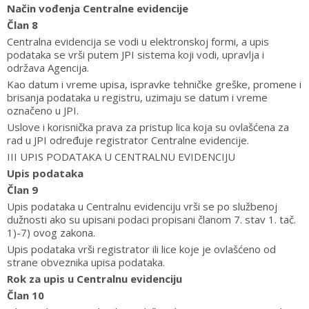
Način vođenja Centralne evidencije
Član 8
Centralna evidencija se vodi u elektronskoj formi, a upis
podataka se vrši putem JPI sistema koji vodi, upravlja i
održava Agencija.
Kao datum i vreme upisa, ispravke tehničke greške, promene i
brisanja podataka u registru, uzimaju se datum i vreme
označeno u JPI.
Uslove i korisnička prava za pristup lica koja su ovlašćena za
rad u JPI određuje registrator Centralne evidencije.
III UPIS PODATAKA U CENTRALNU EVIDENCIJU
Upis podataka
Član 9
Upis podataka u Centralnu evidenciju vrši se po službenoj
dužnosti ako su upisani podaci propisani članom 7. stav 1. tač.
1)-7) ovog zakona.
Upis podataka vrši registrator ili lice koje je ovlašćeno od
strane obveznika upisa podataka.
Rok za upis u Centralnu evidenciju
Član 10