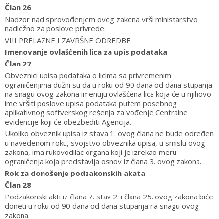
Član 26
Nadzor nad sprovođenjem ovog zakona vrši ministarstvo
nadležno za poslove privrede.
VIII PRELAZNE I ZAVRŠNE ODREDBE
Imenovanje ovlašćenih lica za upis podataka
Član 27
Obveznici upisa podataka o licima sa privremenim
ograničenjima dužni su da u roku od 90 dana od dana stupanja
na snagu ovog zakona imenuju ovlašćena lica koja će u njihovo
ime vršiti poslove upisa podataka putem posebnog
aplikativnog softverskog rešenja za vođenje Centralne
evidencije koji će obezbediti Agencija.
Ukoliko obveznik upisa iz stava 1. ovog člana ne bude određen
u navedenom roku, svojstvo obveznika upisa, u smislu ovog
zakona, ima rukovodilac organa koji je izrekao meru
ograničenja koja predstavlja osnov iz člana 3. ovog zakona.
Rok za donošenje podzakonskih akata
Član 28
Podzakonski akti iz člana 7. stav 2. i člana 25. ovog zakona biće
doneti u roku od 90 dana od dana stupanja na snagu ovog
zakona.