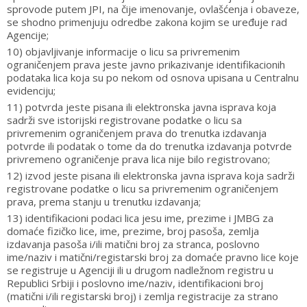
sprovode putem JPI, na čije imenovanje, ovlašćenja i obaveze,
se shodno primenjuju odredbe zakona kojim se uređuje rad
Agencije;
10) objavljivanje informacije o licu sa privremenim
ograničenjem prava jeste javno prikazivanje identifikacionih
podataka lica koja su po nekom od osnova upisana u Centralnu
evidenciju;
11) potvrda jeste pisana ili elektronska javna isprava koja
sadrži sve istorijski registrovane podatke o licu sa
privremenim ograničenjem prava do trenutka izdavanja
potvrde ili podatak o tome da do trenutka izdavanja potvrde
privremeno ograničenje prava lica nije bilo registrovano;
12) izvod jeste pisana ili elektronska javna isprava koja sadrži
registrovane podatke o licu sa privremenim ograničenjem
prava, prema stanju u trenutku izdavanja;
13) identifikacioni podaci lica jesu ime, prezime i JMBG za
domaće fizičko lice, ime, prezime, broj pasoša, zemlja
izdavanja pasoša i/ili matični broj za stranca, poslovno
ime/naziv i matični/registarski broj za domaće pravno lice koje
se registruje u Agenciji ili u drugom nadležnom registru u
Republici Srbiji i poslovno ime/naziv, identifikacioni broj
(matični i/ili registarski broj) i zemlja registracije za strano