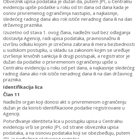
Obveznik upisa podataka je dužan da, putem JPI, u Centralnu
evidenciju upiše podatke u roku od tri dana od dana kada je
osnov privremenog ograničenja nastupio, a najkasnije,
sledećeg radnog dana ako rok ističe neradnog dana ili na dan
državnog praznika.
Izuzetno od stava 1. ovog člana, nadležni sud bez odlaganja
dostavlja Agenciji, radi upisa podataka, pravnosnažnu ili
izvršnu odluku kojom je izrečena zabrana ili mera bezbednosti
u sudskom postupku, u skladu sa zakonom kojim se uređuje
izvršenje krivičnih sankcija ili drugi postupak, a registrator je
dužan da podatke o privremenom ograničenju upiše u
Centralnu evidenciju u roku od pet dana, a najkasnije sledećeg
radnog dana ako rok ističe neradnog dana ili na dan državnog
praznika.
Identifikacija lica
Član 11
Nadležni organ koji donosi akt o privremenom ograničenju
dužan je da koristi identifikacione podatke registrovane u
Agenciji.
Potvrđivanje identiteta lica u postupku upisa u Centralnu
evidenciju vrši se preko JPI, od strane obveznika upisa
podataka, a na osnovu podataka koji se obezbeđuju, putem
JPI, iz nadležnog statusnog registra.