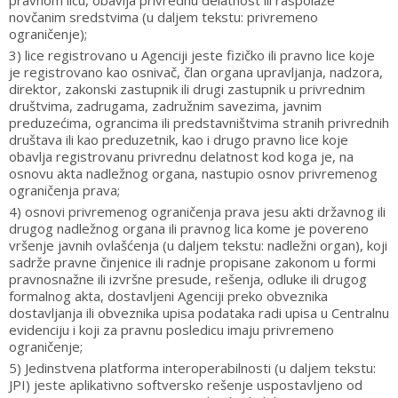
pravnom licu, obavlja privrednu delatnost ili raspolaže
novčanim sredstvima (u daljem tekstu: privremeno
ograničenje);
3) lice registrovano u Agenciji jeste fizičko ili pravno lice koje
je registrovano kao osnivač, član organa upravljanja, nadzora,
direktor, zakonski zastupnik ili drugi zastupnik u privrednim
društvima, zadrugama, zadružnim savezima, javnim
preduzećima, ograncima ili predstavništvima stranih privrednih
društava ili kao preduzetnik, kao i drugo pravno lice koje
obavlja registrovanu privrednu delatnost kod koga je, na
osnovu akta nadležnog organa, nastupio osnov privremenog
ograničenja prava;
4) osnovi privremenog ograničenja prava jesu akti državnog ili
drugog nadležnog organa ili pravnog lica kome je povereno
vršenje javnih ovlašćenja (u daljem tekstu: nadležni organ), koji
sadrže pravne činjenice ili radnje propisane zakonom u formi
pravnosnažne ili izvršne presude, rešenja, odluke ili drugog
formalnog akta, dostavljeni Agenciji preko obveznika
dostavljanja ili obveznika upisa podataka radi upisa u Centralnu
evidenciju i koji za pravnu posledicu imaju privremeno
ograničenje;
5) Jedinstvena platforma interoperabilnosti (u daljem tekstu:
JPI) jeste aplikativno softversko rešenje uspostavljeno od