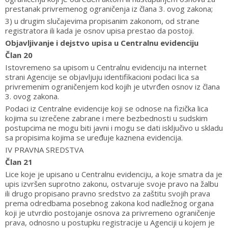
prestanak privremenog ograničenja iz člana 3. ovog zakona;
3) u drugim slučajevima propisanim zakonom, od strane
registratora ili kada je osnov upisa prestao da postoji.
Objavljivanje i dejstvo upisa u Centralnu evidenciju
Član 20
Istovremeno sa upisom u Centralnu evidenciju na internet
strani Agencije se objavljuju identifikacioni podaci lica sa
privremenim ograničenjem kod kojih je utvrđen osnov iz člana
3. ovog zakona.
Podaci iz Centralne evidencije koji se odnose na fizička lica
kojima su izrečene zabrane i mere bezbednosti u sudskim
postupcima ne mogu biti javni i mogu se dati isključivo u skladu
sa propisima kojima se uređuje kaznena evidencija.
IV PRAVNA SREDSTVA
Član 21
Lice koje je upisano u Centralnu evidenciju, a koje smatra da je
upis izvršen suprotno zakonu, ostvaruje svoje pravo na žalbu
ili drugo propisano pravno sredstvo za zaštitu svojih prava
prema odredbama posebnog zakona kod nadležnog organa
koji je utvrdio postojanje osnova za privremeno ograničenje
prava, odnosno u postupku registracije u Agenciji u kojem je