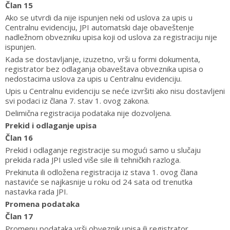
Član 15
Ako se utvrdi da nije ispunjen neki od uslova za upis u
Centralnu evidenciju, JPI automatski daje obaveštenje
nadležnom obvezniku upisa koji od uslova za registraciju nije
ispunjen.
Kada se dostavljanje, izuzetno, vrši u formi dokumenta,
registrator bez odlaganja obaveštava obveznika upisa o
nedostacima uslova za upis u Centralnu evidenciju.
Upis u Centralnu evidenciju se neće izvršiti ako nisu dostavljeni
svi podaci iz člana 7. stav 1. ovog zakona.
Delimična registracija podataka nije dozvoljena.
Prekid i odlaganje upisa
Član 16
Prekid i odlaganje registracije su mogući samo u slučaju
prekida rada JPI usled više sile ili tehničkih razloga.
Prekinuta ili odložena registracija iz stava 1. ovog člana
nastaviće se najkasnije u roku od 24 sata od trenutka
nastavka rada JPI.
Promena podataka
Član 17
Promenu podataka vrši obveznik upisa ili registrator.