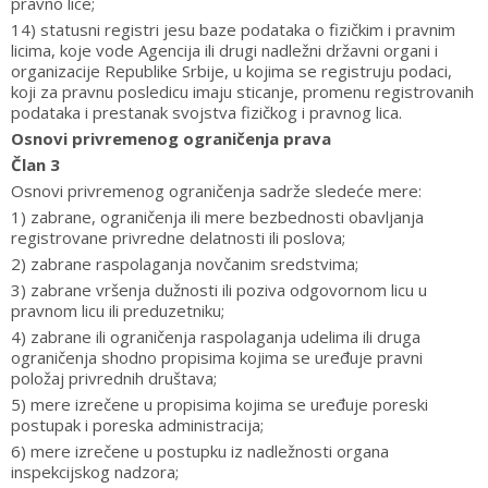
pravno lice;
14) statusni registri jesu baze podataka o fizičkim i pravnim
licima, koje vode Agencija ili drugi nadležni državni organi i
organizacije Republike Srbije, u kojima se registruju podaci,
koji za pravnu posledicu imaju sticanje, promenu registrovanih
podataka i prestanak svojstva fizičkog i pravnog lica.
Osnovi privremenog ograničenja prava
Član 3
Osnovi privremenog ograničenja sadrže sledeće mere:
1) zabrane, ograničenja ili mere bezbednosti obavljanja
registrovane privredne delatnosti ili poslova;
2) zabrane raspolaganja novčanim sredstvima;
3) zabrane vršenja dužnosti ili poziva odgovornom licu u
pravnom licu ili preduzetniku;
4) zabrane ili ograničenja raspolaganja udelima ili druga
ograničenja shodno propisima kojima se uređuje pravni
položaj privrednih društava;
5) mere izrečene u propisima kojima se uređuje poreski
postupak i poreska administracija;
6) mere izrečene u postupku iz nadležnosti organa
inspekcijskog nadzora;