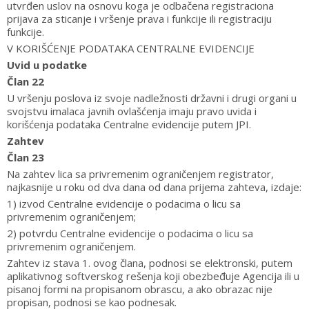
utvrđen uslov na osnovu koga je odbačena registraciona
prijava za sticanje i vršenje prava i funkcije ili registraciju
funkcije.
V KORIŠĆENJE PODATAKA CENTRALNE EVIDENCIJE
Uvid u podatke
Član 22
U vršenju poslova iz svoje nadležnosti državni i drugi organi u
svojstvu imalaca javnih ovlašćenja imaju pravo uvida i
korišćenja podataka Centralne evidencije putem JPI.
Zahtev
Član 23
Na zahtev lica sa privremenim ograničenjem registrator,
najkasnije u roku od dva dana od dana prijema zahteva, izdaje:
1) izvod Centralne evidencije o podacima o licu sa
privremenim ograničenjem;
2) potvrdu Centralne evidencije o podacima o licu sa
privremenim ograničenjem.
Zahtev iz stava 1. ovog člana, podnosi se elektronski, putem
aplikativnog softverskog rešenja koji obezbeđuje Agencija ili u
pisanoj formi na propisanom obrascu, a ako obrazac nije
propisan, podnosi se kao podnesak.