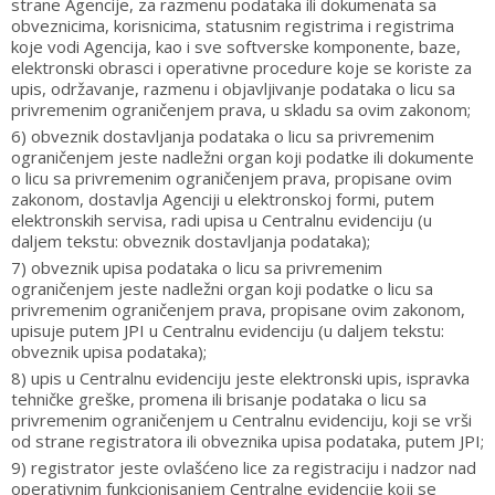
strane Agencije, za razmenu podataka ili dokumenata sa
obveznicima, korisnicima, statusnim registrima i registrima
koje vodi Agencija, kao i sve softverske komponente, baze,
elektronski obrasci i operativne procedure koje se koriste za
upis, održavanje, razmenu i objavljivanje podataka o licu sa
privremenim ograničenjem prava, u skladu sa ovim zakonom;
6) obveznik dostavljanja podataka o licu sa privremenim
ograničenjem jeste nadležni organ koji podatke ili dokumente
o licu sa privremenim ograničenjem prava, propisane ovim
zakonom, dostavlja Agenciji u elektronskoj formi, putem
elektronskih servisa, radi upisa u Centralnu evidenciju (u
daljem tekstu: obveznik dostavljanja podataka);
7) obveznik upisa podataka o licu sa privremenim
ograničenjem jeste nadležni organ koji podatke o licu sa
privremenim ograničenjem prava, propisane ovim zakonom,
upisuje putem JPI u Centralnu evidenciju (u daljem tekstu:
obveznik upisa podataka);
8) upis u Centralnu evidenciju jeste elektronski upis, ispravka
tehničke greške, promena ili brisanje podataka o licu sa
privremenim ograničenjem u Centralnu evidenciju, koji se vrši
od strane registratora ili obveznika upisa podataka, putem JPI;
9) registrator jeste ovlašćeno lice za registraciju i nadzor nad
operativnim funkcionisanjem Centralne evidencije koji se