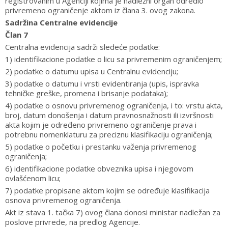
registrovanim u Agenciji kojima je nadležni organ odredio
privremeno ograničenje aktom iz člana 3. ovog zakona.
Sadržina Centralne evidencije
Član 7
Centralna evidencija sadrži sledeće podatke:
1) identifikacione podatke o licu sa privremenim ograničenjem;
2) podatke o datumu upisa u Centralnu evidenciju;
3) podatke o datumu i vrsti evidentiranja (upis, ispravka
tehničke greške, promena i brisanje podataka);
4) podatke o osnovu privremenog ograničenja, i to: vrstu akta,
broj, datum donošenja i datum pravnosnažnosti ili izvršnosti
akta kojim je određeno privremeno ograničenje prava i
potrebnu nomenklaturu za preciznu klasifikaciju ograničenja;
5) podatke o početku i prestanku važenja privremenog
ograničenja;
6) identifikacione podatke obveznika upisa i njegovom
ovlašćenom licu;
7) podatke propisane aktom kojim se određuje klasifikacija
osnova privremenog ograničenja.
Akt iz stava 1. tačka 7) ovog člana donosi ministar nadležan za
poslove privrede, na predlog Agencije.