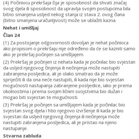
(4) Počiniocu prekršaja čija je sposobnost da shvati značaj
svog djela ili sposobnost da upravlja svojim postupcima bila
bitno smanjena usljed nekog stanja iz stava 2. ovog člana
(bitno smanjena uračunljivost) može se ublažiti kazna.
Nehat i umišljaj
Član 24
(1) Za postojanje odgovornosti dovoljan je nehat počinioca
ako propisom o prekršaju nije određeno da će se kazniti samo
ako je prekršaj počinjen sa umišljajem.
(2) Prekršaj je počinjen iz nehata kada je počinilac bio svjestan
da usljed njegovog činjenja ili nečinjenja može nastupiti
zabranjena posljedica, ali je olako smatrao da je može
spriječiti ili da ona neće nastupiti, ili kada nije bio svjestan
mogućnosti nastupanja zabranjene posljedice, iako je prema
okolnostima i prema svojim ličnim svojstvima bio dužan i
mogao biti svjestan te mogućnosti.
(3) Prekršaj je počinjen sa umišljajem kada je počinilac bio
svjestan svog djela i htio njegovo izvršenje ili kada je bio
svjestan da usljed njegovog činjenja ili nečinjenja može
nastupiti zabranjena posljedica, ali je pristao na njeno
nastupanje.
Stvarna zabluda