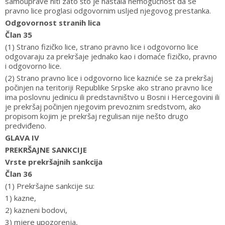
samouprave niti zato što je nastala nemogućnost da se
pravno lice proglasi odgovornim usljed njegovog prestanka.
Odgovornost stranih lica
Član 35
(1) Strano fizičko lice, strano pravno lice i odgovorno lice
odgovaraju za prekršaje jednako kao i domaće fizičko, pravno
i odgovorno lice.
(2) Strano pravno lice i odgovorno lice kazniće se za prekršaj
počinjen na teritoriji Republike Srpske ako strano pravno lice
ima poslovnu jedinicu ili predstavništvo u Bosni i Hercegovini ili
je prekršaj počinjen njegovim prevoznim sredstvom, ako
propisom kojim je prekršaj regulisan nije nešto drugo
predviđeno.
GLAVA IV
PREKRŠAJNE SANKCIJE
Vrste prekršajnih sankcija
Član 36
(1) Prekršajne sankcije su:
1) kazne,
2) kazneni bodovi,
3) mjere upozorenja,