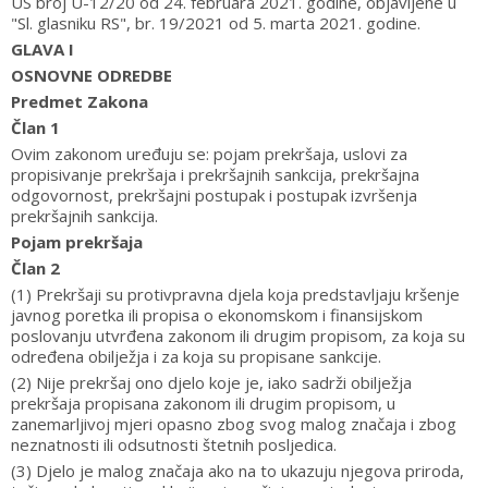
US broj U-12/20 od 24. februara 2021. godine, objavljene u
"Sl. glasniku RS", br. 19/2021 od 5. marta 2021. godine.
GLAVA I
OSNOVNE ODREDBE
Predmet Zakona
Član 1
Ovim zakonom uređuju se: pojam prekršaja, uslovi za
propisivanje prekršaja i prekršajnih sankcija, prekršajna
odgovornost, prekršajni postupak i postupak izvršenja
prekršajnih sankcija.
Pojam prekršaja
Član 2
(1) Prekršaji su protivpravna djela koja predstavljaju kršenje
javnog poretka ili propisa o ekonomskom i finansijskom
poslovanju utvrđena zakonom ili drugim propisom, za koja su
određena obilježja i za koja su propisane sankcije.
(2) Nije prekršaj ono djelo koje je, iako sadrži obilježja
prekršaja propisana zakonom ili drugim propisom, u
zanemarljivoj mjeri opasno zbog svog malog značaja i zbog
neznatnosti ili odsutnosti štetnih posljedica.
(3) Djelo je malog značaja ako na to ukazuju njegova priroda,