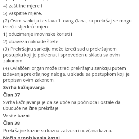
4) zaštitne mjere i
5) vaspitne mjere.
(2) Osim sankcija iz stava 1. ovog člana, za prekršaj se mogu
izreći i sljedeće mjere:
1) oduzimanje imovinske koristi i
2) obaveza naknade štete.
(3) Prekršajnu sankciju može izreći sud u prekršajnom
postupku koji je pokrenut i sproveden u skladu sa ovim
zakonom.
(4) Ovlašćeni organ može izreći prekršajnu sankciju putem
izdavanja prekršajnog naloga, u skladu sa postupkom koji je
propisan ovim zakonom.
Svrha kažnjavanja
Član 37
Svrha kažnjavanja je da se utiče na počinioca i ostale da
ubuduće ne čine prekršaje.
Vrste kazni
Član 38
Prekršajne kazne su kazna zatvora i novčana kazna.
Način propisivanja kazni