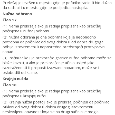
Prekršaj je izvršen u mjestu gdje je počinilac radio ili bio dužan
da radi, ali i u mjestu gdje je posljedica nastupila.
Nužna odbrana
Član 17
(1) Nema prekršaja ako je radnja propisana kao prekršaj
počinjena u nužnoj odbrani.
(2) Nužna odbrana je ona odbrana koja je neophodno
potrebna da počinilac od svog dobra ili od dobra drugoga
odbije istovremeni ili neposredno predstojeći protivpravni
napad.
(3) Počinilac koji je prekoračio granice nužne odbrane može se
blaže kazniti, a ako je prekoračenje učinio usljed jake
razdraženosti ili prepasti izazvane napadom, može se i
osloboditi od kazne.
Krajnja nužda
Član 18
(1) Nema prekršaja ako je radnja propisana kao prekršaj
počinjena u krajnjoj nuždi.
(2) Krajnja nužda postoji ako je prekršaj počinjen da počinilac
otkloni od svog dobra ili dobra drugog istovremenu
neskrivljenu opasnost koja se na drugi način nije mogla