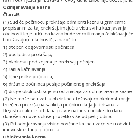
Odmjeravanje kazne
Član 45
(1) Sud će počiniocu prekršaja odmjeriti kaznu u granicama
propisanim za taj prekršaj, imajući u vidu svrhu kažnjavanja i
okolnosti koje utiču da kazna bude veća ili manja (olakšavajuće
i otežavajuće okolnosti), a naročito::
1) stepen odgovornosti počinioca,
2) posljedice prekršaja,
3) okolnosti pod kojima je prekršaj počinjen,
4) ranija kažnjavanja,
5) lične prilike počinioca,
6) držanje počinioca poslije počinjenog prekršaja,
7) druge okolnosti koje su od značaja za odmjeravanje kazne.
(2) Ne može se uzeti u obzir kao otežavajuća okolnost ranije
izrečena prekršajna sankcija počiniocu koja je brisana iz
Registra i ako je od dana pravosnažnosti odluke do dana
donošenja nove odluke proteklo više od pet godina.
(3) Pri odmjeravanju visine novčane kazne uzeće se u obzir i
imovinsko stanje počinioca.
Ublažavanje kazne