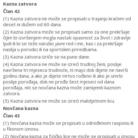
Kazna zatvora
Član 42
(1) Kazna zatvora ne može se propisati u trajanju kraćem od
deset ni dužem od 60 dana.
(2) Kazna zatvora može se propisati samo za one prekršaje
čijim bi izvršenjem mogla nastati opasnost za život i zdravlje
ljudi ili bi se teže narušio javni red i mir, kao i za prekršaje
nasilja u porodici ili na sportskim priredbama.
(3) Kazna zatvora izriče se na pune dane.
(4) Kazna zatvora ne može se izreći trudnoj ženi, poslije
navršena tri mjeseca trudnoće, ni majci dok dijete ne navrši
godinu dana, a ako je dijete mrtvo rođeno ili ako je umrlo
poslije porođaja, dok ne prođe šest mjeseci od dana
porođaja, niti se novčana kazna može zamijeniti kaznom
zatvora.
(5) Kazna zatvora ne može se izreći maloljetnom licu.
Novčana kazna
Član 43
(1) Novčana kazna može se propisati u određenom rasponu ili
u fiksnom iznosu.
(2) Novčana kazna za fizičko lice ne može se propisati u iznosu