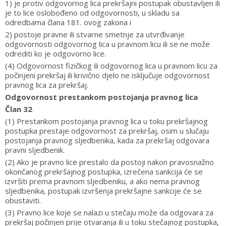
1) je protiv odgovornog lica prekršajni postupak obustavljen ili
je to lice oslobođeno od odgovornosti, u skladu sa
odredbama člana 181. ovog zakona i
2) postoje pravne ili stvarne smetnje za utvrđivanje
odgovornosti odgovornog lica u pravnom licu ili se ne može
odrediti ko je odgovorno lice.
(4) Odgovornost fizičkog ili odgovornog lica u pravnom licu za
počinjeni prekršaj ili krivično djelo ne isključuje odgovornost
pravnog lica za prekršaj.
Odgovornost prestankom postojanja pravnog lica
Član 32
(1) Prestankom postojanja pravnog lica u toku prekršajnog
postupka prestaje odgovornost za prekršaj, osim u slučaju
postojanja pravnog sljedbenika, kada za prekršaj odgovara
pravni sljedbenik.
(2) Ako je pravno lice prestalo da postoji nakon pravosnažno
okončanog prekršajnog postupka, izrečena sankcija će se
izvršiti prema pravnom sljedbeniku, a ako nema pravnog
sljedbenika, postupak izvršenja prekršajne sankcije će se
obustaviti.
(3) Pravno lice koje se nalazi u stečaju može da odgovara za
prekršaj počinjen prije otvaranja ili u toku stečajnog postupka,