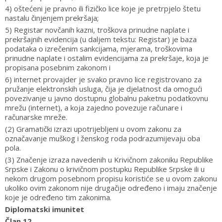
4) oštećeni je pravno ili fizičko lice koje je pretrpjelo štetu
nastalu činjenjem prekršaja;
5) Registar novčanih kazni, troškova prinudne naplate i
prekršajnih evidencija (u daljem tekstu: Registar) je baza
podataka o izrečenim sankcijama, mjerama, troškovima
prinudne naplate i ostalim evidencijama za prekršaje, koja je
propisana posebnim zakonom i
6) internet provajder je svako pravno lice registrovano za
pružanje elektronskih usluga, čija je djelatnost da omogući
povezivanje u javno dostupnu globalnu paketnu podatkovnu
mrežu (internet), a koja zajedno povezuje računare i
računarske mreže.
(2) Gramatički izrazi upotrijebljeni u ovom zakonu za
označavanje muškog i ženskog roda podrazumijevaju oba
pola.
(3) Značenje izraza navedenih u Krivičnom zakoniku Republike
Srpske i Zakonu o krivičnom postupku Republike Srpske ili u
nekom drugom posebnom propisu koristiće se u ovom zakonu
ukoliko ovim zakonom nije drugačije određeno i imaju značenje
koje je određeno tim zakonima.
Diplomatski imunitet
Član 12