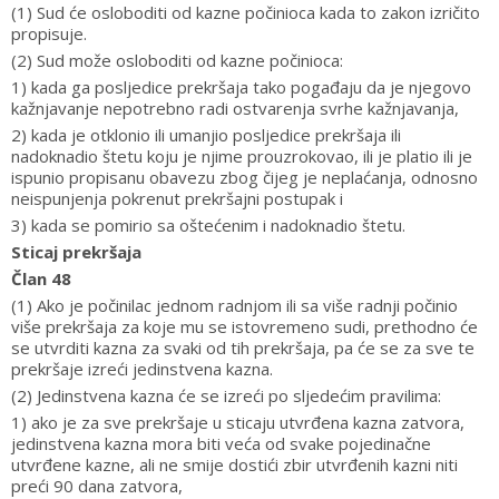
(1) Sud će osloboditi od kazne počinioca kada to zakon izričito
propisuje.
(2) Sud može osloboditi od kazne počinioca:
1) kada ga posljedice prekršaja tako pogađaju da je njegovo
kažnjavanje nepotrebno radi ostvarenja svrhe kažnjavanja,
2) kada je otklonio ili umanjio posljedice prekršaja ili
nadoknadio štetu koju je njime prouzrokovao, ili je platio ili je
ispunio propisanu obavezu zbog čijeg je neplaćanja, odnosno
neispunjenja pokrenut prekršajni postupak i
3) kada se pomirio sa oštećenim i nadoknadio štetu.
Sticaj prekršaja
Član 48
(1) Ako je počinilac jednom radnjom ili sa više radnji počinio
više prekršaja za koje mu se istovremeno sudi, prethodno će
se utvrditi kazna za svaki od tih prekršaja, pa će se za sve te
prekršaje izreći jedinstvena kazna.
(2) Jedinstvena kazna će se izreći po sljedećim pravilima:
1) ako je za sve prekršaje u sticaju utvrđena kazna zatvora,
jedinstvena kazna mora biti veća od svake pojedinačne
utvrđene kazne, ali ne smije dostići zbir utvrđenih kazni niti
preći 90 dana zatvora,