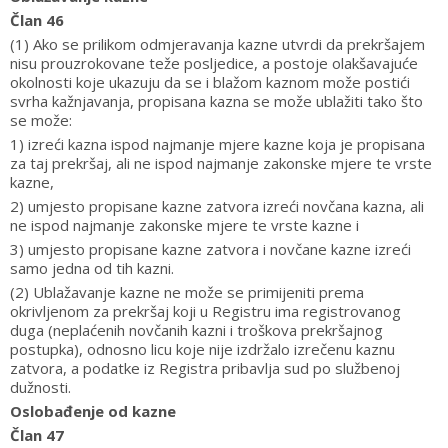
Član 46
(1) Ako se prilikom odmjeravanja kazne utvrdi da prekršajem
nisu prouzrokovane teže posljedice, a postoje olakšavajuće
okolnosti koje ukazuju da se i blažom kaznom može postići
svrha kažnjavanja, propisana kazna se može ublažiti tako što
se može:
1) izreći kazna ispod najmanje mjere kazne koja je propisana
za taj prekršaj, ali ne ispod najmanje zakonske mjere te vrste
kazne,
2) umjesto propisane kazne zatvora izreći novčana kazna, ali
ne ispod najmanje zakonske mjere te vrste kazne i
3) umjesto propisane kazne zatvora i novčane kazne izreći
samo jedna od tih kazni.
(2) Ublažavanje kazne ne može se primijeniti prema
okrivljenom za prekršaj koji u Registru ima registrovanog
duga (neplaćenih novčanih kazni i troškova prekršajnog
postupka), odnosno licu koje nije izdržalo izrečenu kaznu
zatvora, a podatke iz Registra pribavlja sud po službenoj
dužnosti.
Oslobađenje od kazne
Član 47