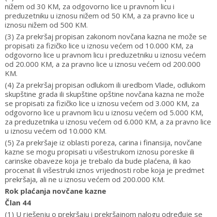
nižem od 30 KM, za odgovorno lice u pravnom licu i
preduzetniku u iznosu nižem od 50 KM, a za pravno lice u
iznosu nižem od 500 KM.
(3) Za prekršaj propisan zakonom novčana kazna ne može se
propisati za fizičko lice u iznosu većem od 10.000 KM, za
odgovorno lice u pravnom licu i preduzetniku u iznosu većem
od 20.000 KM, a za pravno lice u iznosu većem od 200.000
KM.
(4) Za prekršaj propisan odlukom ili uredbom Vlade, odlukom
skupštine grada ili skupštine opštine novčana kazna ne može
se propisati za fizičko lice u iznosu većem od 3.000 KM, za
odgovorno lice u pravnom licu u iznosu većem od 5.000 KM,
za preduzetnika u iznosu većem od 6.000 KM, a za pravno lice
u iznosu većem od 10.000 KM.
(5) Za prekršaje iz oblasti poreza, carina i finansija, novčane
kazne se mogu propisati u višestrukom iznosu poreske ili
carinske obaveze koja je trebalo da bude plaćena, ili kao
procenat ili višestruki iznos vrijednosti robe koja je predmet
prekršaja, ali ne u iznosu većem od 200.000 KM.
Rok plaćanja novčane kazne
Član 44
(1) U rješenju o prekršaju i prekršajnom nalogu određuje se