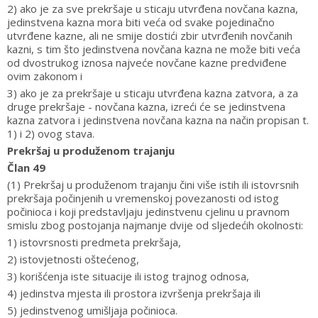
2) ako je za sve prekršaje u sticaju utvrđena novčana kazna,
jedinstvena kazna mora biti veća od svake pojedinačno
utvrđene kazne, ali ne smije dostići zbir utvrđenih novčanih
kazni, s tim što jedinstvena novčana kazna ne može biti veća
od dvostrukog iznosa najveće novčane kazne predviđene
ovim zakonom i
3) ako je za prekršaje u sticaju utvrđena kazna zatvora, a za
druge prekršaje - novčana kazna, izreći će se jedinstvena
kazna zatvora i jedinstvena novčana kazna na način propisan t.
1) i 2) ovog stava.
Prekršaj u produženom trajanju
Član 49
(1) Prekršaj u produženom trajanju čini više istih ili istovrsnih
prekršaja počinjenih u vremenskoj povezanosti od istog
počinioca i koji predstavljaju jedinstvenu cjelinu u pravnom
smislu zbog postojanja najmanje dvije od sljedećih okolnosti:
1) istovrsnosti predmeta prekršaja,
2) istovjetnosti oštećenog,
3) korišćenja iste situacije ili istog trajnog odnosa,
4) jedinstva mjesta ili prostora izvršenja prekršaja ili
5) jedinstvenog umišljaja počinioca.