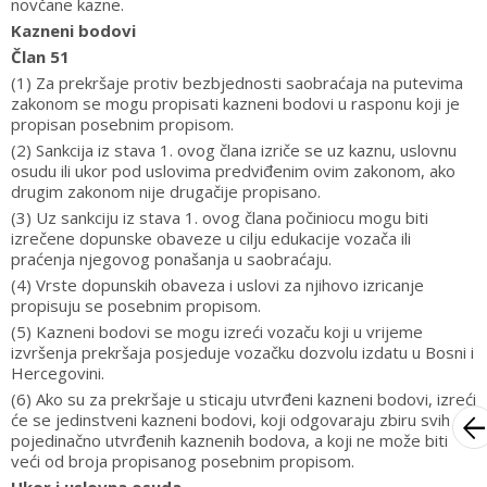
novčane kazne.
Kazneni bodovi
Član 51
(1) Za prekršaje protiv bezbjednosti saobraćaja na putevima
zakonom se mogu propisati kazneni bodovi u rasponu koji je
propisan posebnim propisom.
(2) Sankcija iz stava 1. ovog člana izriče se uz kaznu, uslovnu
osudu ili ukor pod uslovima predviđenim ovim zakonom, ako
drugim zakonom nije drugačije propisano.
(3) Uz sankciju iz stava 1. ovog člana počiniocu mogu biti
izrečene dopunske obaveze u cilju edukacije vozača ili
praćenja njegovog ponašanja u saobraćaju.
(4) Vrste dopunskih obaveza i uslovi za njihovo izricanje
propisuju se posebnim propisom.
(5) Kazneni bodovi se mogu izreći vozaču koji u vrijeme
izvršenja prekršaja posjeduje vozačku dozvolu izdatu u Bosni i
Hercegovini.
(6) Ako su za prekršaje u sticaju utvrđeni kazneni bodovi, izreći
će se jedinstveni kazneni bodovi, koji odgovaraju zbiru svih
arrow_bac
pojedinačno utvrđenih kaznenih bodova, a koji ne može biti
veći od broja propisanog posebnim propisom.