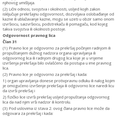
njihovog umišljaja.
(2) Lični odnosi, svojstva i okolnosti, usljed kojih zakon
isključuje prekršajnu odgovornost, dozvoljava oslobađanje od
kazne ili ublažavanje kazne, mogu se uzeti u obzir samo onom
izvršiocu, saizvršiocu, podstrekaču ili pomagaču, kod kojeg
takva svojstva ili okolnosti postoje.
Odgovornost pravnog lica
Član 31
(1) Pravno lice je odgovorno za prekršaj počinjen radnjom ili
propuštanjem dužnog nadzora organa upravljanja ili
odgovornog lica ili radnjom drugog lica koje je u vrijeme
izvršenja prekršaja bilo ovlašćeno da postupa u ime pravnog
lica.
(2) Pravno lice je odgovorno za prekršaj i kada:
1) organ upravljanja donese protivpravnu odluku ili nalog kojim
je omogućeno izvršenje prekršaja ili odgovorno lice naredi licu
da izvrši prekršaj i
2) fizičko lice izvrši prekršaj usljed propuštanja odgovornog
lica da nad njim vrši nadzor ili kontrolu.
(3) Pod uslovima iz stava 2. ovog člana pravno lice može da
odgovara za prekršaj i kada: