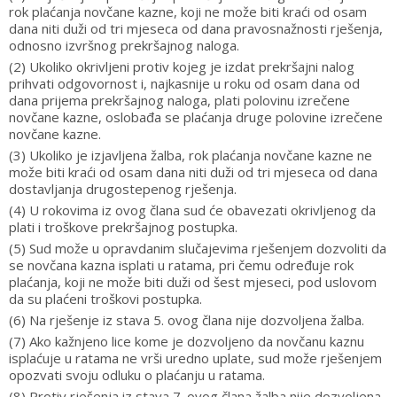
rok plaćanja novčane kazne, koji ne može biti kraći od osam
dana niti duži od tri mjeseca od dana pravosnažnosti rješenja,
odnosno izvršnog prekršajnog naloga.
(2) Ukoliko okrivljeni protiv kojeg je izdat prekršajni nalog
prihvati odgovornost i, najkasnije u roku od osam dana od
dana prijema prekršajnog naloga, plati polovinu izrečene
novčane kazne, oslobađa se plaćanja druge polovine izrečene
novčane kazne.
(3) Ukoliko je izjavljena žalba, rok plaćanja novčane kazne ne
može biti kraći od osam dana niti duži od tri mjeseca od dana
dostavljanja drugostepenog rješenja.
(4) U rokovima iz ovog člana sud će obavezati okrivljenog da
plati i troškove prekršajnog postupka.
(5) Sud može u opravdanim slučajevima rješenjem dozvoliti da
se novčana kazna isplati u ratama, pri čemu određuje rok
plaćanja, koji ne može biti duži od šest mjeseci, pod uslovom
da su plaćeni troškovi postupka.
(6) Na rješenje iz stava 5. ovog člana nije dozvoljena žalba.
(7) Ako kažnjeno lice kome je dozvoljeno da novčanu kaznu
isplaćuje u ratama ne vrši uredno uplate, sud može rješenjem
opozvati svoju odluku o plaćanju u ratama.
(8) Protiv rješenja iz stava 7. ovog člana žalba nije dozvoljena.