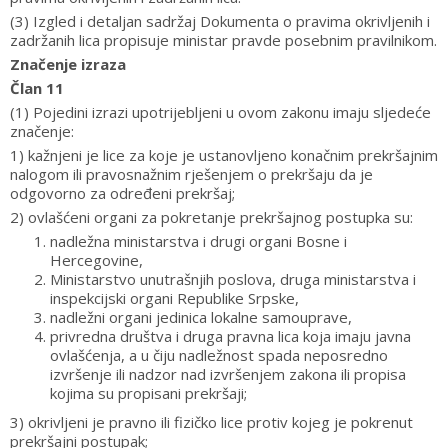
(3) Izgled i detaljan sadržaj Dokumenta o pravima okrivljenih i
zadržanih lica propisuje ministar pravde posebnim pravilnikom.
Značenje izraza
Član 11
(1) Pojedini izrazi upotrijebljeni u ovom zakonu imaju sljedeće
značenje:
1) kažnjeni je lice za koje je ustanovljeno konačnim prekršajnim
nalogom ili pravosnažnim rješenjem o prekršaju da je
odgovorno za određeni prekršaj;
2) ovlašćeni organi za pokretanje prekršajnog postupka su:
nadležna ministarstva i drugi organi Bosne i
Hercegovine,
Ministarstvo unutrašnjih poslova, druga ministarstva i
inspekcijski organi Republike Srpske,
nadležni organi jedinica lokalne samouprave,
privredna društva i druga pravna lica koja imaju javna
ovlašćenja, a u čiju nadležnost spada neposredno
izvršenje ili nadzor nad izvršenjem zakona ili propisa
kojima su propisani prekršaji;
3) okrivljeni je pravno ili fizičko lice protiv kojeg je pokrenut
prekršajni postupak;