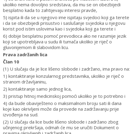
ukoliko nema dovoljno sredstava, da mu se on obezbijedi
besplatno kada to zahtijevaju interesi pravde,
5) ispita ili da se u njegovo ime ispitaju svjedoci koji ga terete
i da se obezbijedi prisustvo i saslušanje svjedoka u njegovu
korist pod istim uslovima kao i svjedoka koji ga terete i
6) dobije besplatnu pomoć prevodioca ako ne razumije jezik
koji se upotrebljava u sudu ili tumača ukoliko je riječ o
gluvonijemom ili slabovidom licu.
Prava zadržanih lica
Član 10
(1) U slučaju da je lice lišeno slobode i zadržano, ima pravo na:
1) kontaktiranje konzularnog predstavnika, ukoliko je riječ o
stranom državljaninu,
2) kontaktiranje samo jednog lica,
3) pristup hitnoj medicinskoj pomoći ukoliko je to potrebno i
4) da bude obaviješteno o maksimalnom broju sati ili dana
koje kao okrivljeni može da provede na zadržavanju prije
izvođenja na sud.
(2) U slučaju da lice bude lišeno slobode i zadržano zbog
učinjenog prekršaja, odmah će mu se uručiti Dokument o
pravima okrivljenih i zadržanih lica.