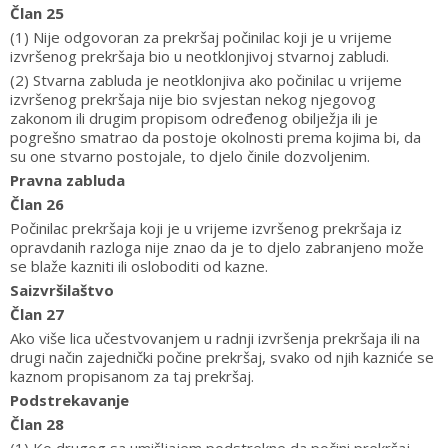
Član 25
(1) Nije odgovoran za prekršaj počinilac koji je u vrijeme
izvršenog prekršaja bio u neotklonjivoj stvarnoj zabludi.
(2) Stvarna zabluda je neotklonjiva ako počinilac u vrijeme
izvršenog prekršaja nije bio svjestan nekog njegovog
zakonom ili drugim propisom određenog obilježja ili je
pogrešno smatrao da postoje okolnosti prema kojima bi, da
su one stvarno postojale, to djelo činile dozvoljenim.
Pravna zabluda
Član 26
Počinilac prekršaja koji je u vrijeme izvršenog prekršaja iz
opravdanih razloga nije znao da je to djelo zabranjeno može
se blaže kazniti ili osloboditi od kazne.
Saizvršilaštvo
Član 27
Ako više lica učestvovanjem u radnji izvršenja prekršaja ili na
drugi način zajednički počine prekršaj, svako od njih kazniće se
kaznom propisanom za taj prekršaj.
Podstrekavanje
Član 28