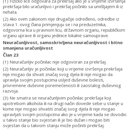
(1) Fizičko lice odgovara za prekršaj ako je u vrijeme izvršenja
prekršaja bilo uračunljivo i prekršaj počinilo sa umišljajem ili iz
nehata.
(2) Ako ovim zakonom nije drugačije određeno, odredbe iz
stava 1. ovog člana primjenjuju se i na preduzetnika,
odgovorna lica u pravnom licu, državnom organu, republičkom
organu uprave ili organu jedinice lokalne samouprave.
Neuračunljivost, samoskrivljena neuračunljivost i bitno
smanjena uračunljivost
Član 23
(1) Neuračunljiv počinilac nije odgovoran za prekršaj.
(2) Neuračunljiv je počinilac koji u vrijeme izvršenja prekršaja
nije mogao da shvati značaj svog djela ili nije mogao da
upravlja svojim postupcima usljed duševne bolesti,
privremene duševne poremećenosti ili zaostalog duševnog
razvoja.
(3) Ne smatra se neuračunljivim počinilac prekršaja koji
upotrebom alkohola ili na drugi način dovede sebe u stanje u
kome nije mogao shvatiti značaj svog djela ili nije mogao
upravljati svojim postupcima ako je u vrijeme kada se dovodio
u takvo stanje bio svjestan ili je bio dužan i mogao biti
svjestan da u takvom stanju može počiniti prekršaj.