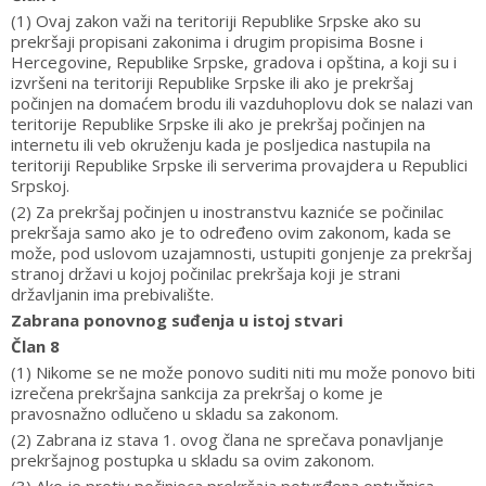
(1) Ovaj zakon važi na teritoriji Republike Srpske ako su
prekršaji propisani zakonima i drugim propisima Bosne i
Hercegovine, Republike Srpske, gradova i opština, a koji su i
izvršeni na teritoriji Republike Srpske ili ako je prekršaj
počinjen na domaćem brodu ili vazduhoplovu dok se nalazi van
teritorije Republike Srpske ili ako je prekršaj počinjen na
internetu ili veb okruženju kada je posljedica nastupila na
teritoriji Republike Srpske ili serverima provajdera u Republici
Srpskoj.
(2) Za prekršaj počinjen u inostranstvu kazniće se počinilac
prekršaja samo ako je to određeno ovim zakonom, kada se
može, pod uslovom uzajamnosti, ustupiti gonjenje za prekršaj
stranoj državi u kojoj počinilac prekršaja koji je strani
državljanin ima prebivalište.
Zabrana ponovnog suđenja u istoj stvari
Član 8
(1) Nikome se ne može ponovo suditi niti mu može ponovo biti
izrečena prekršajna sankcija za prekršaj o kome je
pravosnažno odlučeno u skladu sa zakonom.
(2) Zabrana iz stava 1. ovog člana ne sprečava ponavljanje
prekršajnog postupka u skladu sa ovim zakonom.