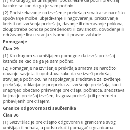
(1) Ko drugog sa umišljajem podstrekne da počini prekršaj
kazniće se kao da ga je sam počinio.
(2) Podstrekavanje na izvršenje prekršaja smatra se naročito:
upućivanje molbe, ubjeđivanje ili nagovaranje, prikazivanje
koristi od izvršenja prekršaja, davanje ili obećavanje poklona,
zloupotreba odnosa podređenosti ili zavisnosti, dovođenje ili
održavanje lica u stanju stvarne ili pravne zablude.
Pomaganje
Član 29
(1) Ko drugom sa umišljajem pomogne da izvrši prekršaj
kazniće se kao da ga je sam počinio.
(2) Pomaganje na izvršenje prekršaja smatra se naročito:
davanje savjeta ili uputstava kako da se izvrši prekršaj,
stavljanje počiniocu na raspolaganje sredstava za izvršenje
prekršaja, otklanjanje prepreka za izvršenje prekršaja, kao i
unaprijed obećano prikrivanje prekršaja, počinioca, sredstava
kojima je prekršaj izvršen, tragova prekršaja ili predmeta
pribavljenih prekršajem.
Granice odgovornosti saučesnika
Član 30
(1) Saizvršilac je prekršajno odgovoran u granicama svog
umišljaja ili nehata, a podstrekač i pomagač u granicama