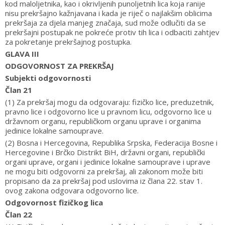
kod maloljetnika, kao i okrivljenih punoljetnih lica koja ranije
nisu prekršajno kažnjavana i kada je riječ o najlakšim oblicima
prekršaja za djela manjeg značaja, sud može odlučiti da se
prekršajni postupak ne pokreće protiv tih lica i odbaciti zahtjev
za pokretanje prekršajnog postupka.
GLAVA III
ODGOVORNOST ZA PREKRŠAJ
Subjekti odgovornosti
Član 21
(1) Za prekršaj mogu da odgovaraju: fizičko lice, preduzetnik,
pravno lice i odgovorno lice u pravnom licu, odgovorno lice u
državnom organu, republičkom organu uprave i organima
jedinice lokalne samouprave.
(2) Bosna i Hercegovina, Republika Srpska, Federacija Bosne i
Hercegovine i Brčko Distrikt BiH, državni organi, republički
organi uprave, organi i jedinice lokalne samouprave i uprave
ne mogu biti odgovorni za prekršaj, ali zakonom može biti
propisano da za prekršaj pod uslovima iz člana 22. stav 1.
ovog zakona odgovara odgovorno lice.
Odgovornost fizičkog lica
Član 22