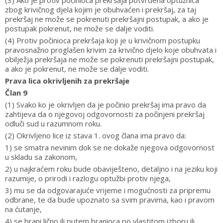
(3) Ako je protiv počinioca prekršaja potvrđena optužnica
zbog krivičnog djela kojim je obuhvaćen i prekršaj, za taj
prekršaj ne može se pokrenuti prekršajni postupak, a ako je
postupak pokrenut, ne može se dalje voditi.
(4) Protiv počinioca prekršaja koji je u krivičnom postupku
pravosnažno proglašen krivim za krivično djelo koje obuhvata i
obilježja prekršaja ne može se pokrenuti prekršajni postupak,
a ako je pokrenut, ne može se dalje voditi.
Prava lica okrivljenih za prekršaje
Član 9
(1) Svako ko je okrivljen da je počinio prekršaj ima pravo da
zahtijeva da o njegovoj odgovornosti za počinjeni prekršaj
odluči sud u razumnom roku.
(2) Okrivljeno lice iz stava 1. ovog člana ima pravo da:
1) se smatra nevinim dok se ne dokaže njegova odgovornost
u skladu sa zakonom,
2) u najkraćem roku bude obaviješteno, detaljno i na jeziku koji
razumije, o prirodi i razlogu optužbi protiv njega,
3) mu se da odgovarajuće vrijeme i mogućnosti za pripremu
odbrane, te da bude upoznato sa svim pravima, kao i pravom
na ćutanje,
4) se brani lično ili putem branioca po vlastitom izboru ili,