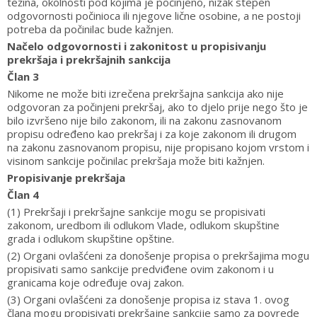
težina, okolnosti pod kojima je počinjeno, nizak stepen
odgovornosti počinioca ili njegove lične osobine, a ne postoji
potreba da počinilac bude kažnjen.
Načelo odgovornosti i zakonitost u propisivanju
prekršaja i prekršajnih sankcija
Član 3
Nikome ne može biti izrečena prekršajna sankcija ako nije
odgovoran za počinjeni prekršaj, ako to djelo prije nego što je
bilo izvršeno nije bilo zakonom, ili na zakonu zasnovanom
propisu određeno kao prekršaj i za koje zakonom ili drugom
na zakonu zasnovanom propisu, nije propisano kojom vrstom i
visinom sankcije počinilac prekršaja može biti kažnjen.
Propisivanje prekršaja
Član 4
(1) Prekršaji i prekršajne sankcije mogu se propisivati
zakonom, uredbom ili odlukom Vlade, odlukom skupštine
grada i odlukom skupštine opštine.
(2) Organi ovlašćeni za donošenje propisa o prekršajima mogu
propisivati samo sankcije predviđene ovim zakonom i u
granicama koje određuje ovaj zakon.
(3) Organi ovlašćeni za donošenje propisa iz stava 1. ovog
člana mogu propisivati prekršajne sankcije samo za povrede