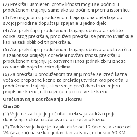
(2) Prekršaji usmjereni protiv ličnosti mogu se počiniti u
produženom trajanju samo ako su počinjeni prema istom licu.
(3) Ne mogu biti u produženom trajanju ona djela koja po
svojoj prirodi ne dopuštaju spajanje u jedno djelo.
(4) Ako prekršaj u produženom trajanju obuhvata različite
oblike istog prekršaja, produženi prekršaj se pravno kvalifikuje
kao najteži oblik od tih prekršaja.
(5) Ako prekršaj u produženom trajanju obuhvata djela za čija
su zakonska obilježja određeni novčani iznosi, prekršaj u
produženom trajanju je ostvaren iznos jednak zbiru iznosa
ostvarenih pojedinačnim djelima.
(6) Za prekršaj u produženom trajanju može se izreći kazna
veća od propisane kazne za prekršaj utvrđen kao prekršaj u
produženom trajanju, ali ne smije preći dvostruku mjeru
propisane kazne, niti najveću mjeru te vrste kazne.
Uračunavanje zadržavanja u kaznu
Član 50
(1) Vrijeme za koje je počinilac prekršaja zadržan prije
donošenja odluke uračunava se u izrečenu kaznu.
(2) Zadržavanje koje je trajalo duže od 12 časova, a kraće od
24 časa, računa se kao jedan dan zatvora, odnosno 50 KM