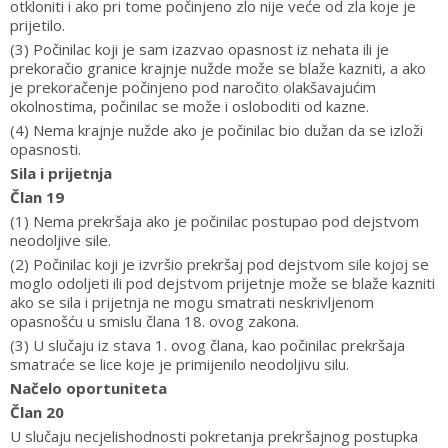
otkloniti i ako pri tome počinjeno zlo nije veće od zla koje je
prijetilo.
(3) Počinilac koji je sam izazvao opasnost iz nehata ili je
prekoračio granice krajnje nužde može se blaže kazniti, a ako
je prekoračenje počinjeno pod naročito olakšavajućim
okolnostima, počinilac se može i osloboditi od kazne.
(4) Nema krajnje nužde ako je počinilac bio dužan da se izloži
opasnosti.
Sila i prijetnja
Član 19
(1) Nema prekršaja ako je počinilac postupao pod dejstvom
neodoljive sile.
(2) Počinilac koji je izvršio prekršaj pod dejstvom sile kojoj se
moglo odoljeti ili pod dejstvom prijetnje može se blaže kazniti
ako se sila i prijetnja ne mogu smatrati neskrivljenom
opasnošću u smislu člana 18. ovog zakona.
(3) U slučaju iz stava 1. ovog člana, kao počinilac prekršaja
smatraće se lice koje je primijenilo neodoljivu silu.
Načelo oportuniteta
Član 20
U slučaju necjelishodnosti pokretanja prekršajnog postupka