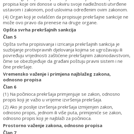
propisa koje oni donose u okviru svoje nadležnosti utvrđene
ustavom i zakonom, pod uslovima određenim ovim zakonom.
(4) Organ koji je ovlašćen da propisuje prekršajne sankcije ne
može ovo pravo da prenese na druge organe.
Opšta svrha prekršajnih sankcija
Član 5
Opšta svrha propisivanja i izricanja prekršajnih sankcija je
suzbijanje protivpravnih djelovanja kojima se ugrožavaju ili
povređuju vrijednosti zaštićene prekršajnim zakonodavstvom,
čime se obezbjeđuje da građani poštuju pravni sistem i ne
čine prekršaje.
Vremensko važenje i primjena najblažeg zakona,
odnosno propisa
Član 6
(1) Na počinioca prekršaja primjenjuje se zakon, odnosno
propis koji je važio u vrijeme izvršenja prekršaja.
(2) Ako je poslije izvršenja prekršaja izmijenjen zakon,
odnosno propis, jednom ili više puta, primijeniće se zakon,
odnosno propis koji je najblaži za počinioca.
Prostorno važenje zakona, odnosno propisa
Član 7