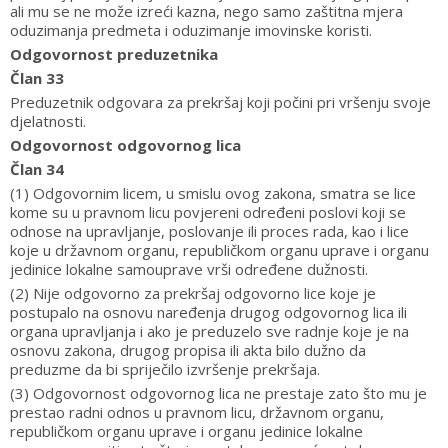
ali mu se ne može izreći kazna, nego samo zaštitna mjera
oduzimanja predmeta i oduzimanje imovinske koristi.
Odgovornost preduzetnika
Član 33
Preduzetnik odgovara za prekršaj koji počini pri vršenju svoje
djelatnosti.
Odgovornost odgovornog lica
Član 34
(1) Odgovornim licem, u smislu ovog zakona, smatra se lice
kome su u pravnom licu povjereni određeni poslovi koji se
odnose na upravljanje, poslovanje ili proces rada, kao i lice
koje u državnom organu, republičkom organu uprave i organu
jedinice lokalne samouprave vrši određene dužnosti.
(2) Nije odgovorno za prekršaj odgovorno lice koje je
postupalo na osnovu naređenja drugog odgovornog lica ili
organa upravljanja i ako je preduzelo sve radnje koje je na
osnovu zakona, drugog propisa ili akta bilo dužno da
preduzme da bi spriječilo izvršenje prekršaja.
(3) Odgovornost odgovornog lica ne prestaje zato što mu je
prestao radni odnos u pravnom licu, državnom organu,
republičkom organu uprave i organu jedinice lokalne