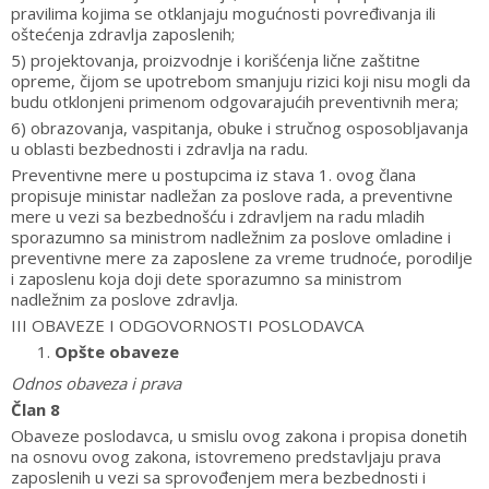
pravilima kojima se otklanjaju mogućnosti povređivanja ili
oštećenja zdravlja zaposlenih;
5) projektovanja, proizvodnje i korišćenja lične zaštitne
opreme, čijom se upotrebom smanjuju rizici koji nisu mogli da
budu otklonjeni primenom odgovarajućih preventivnih mera;
6) obrazovanja, vaspitanja, obuke i stručnog osposobljavanja
u oblasti bezbednosti i zdravlja na radu.
Preventivne mere u postupcima iz stava 1. ovog člana
propisuje ministar nadležan za poslove rada, a preventivne
mere u vezi sa bezbednošću i zdravljem na radu mladih
sporazumno sa ministrom nadležnim za poslove omladine i
preventivne mere za zaposlene za vreme trudnoće, porodilje
i zaposlenu koja doji dete sporazumno sa ministrom
nadležnim za poslove zdravlja.
III OBAVEZE I ODGOVORNOSTI POSLODAVCA
Opšte obaveze
Odnos obaveza i prava
Član 8
Obaveze poslodavca, u smislu ovog zakona i propisa donetih
na osnovu ovog zakona, istovremeno predstavljaju prava
zaposlenih u vezi sa sprovođenjem mera bezbednosti i