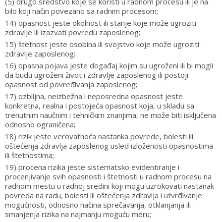
(5) drugo sredstvo koje se koristi u radnom procesu ili je na
bilo koji način povezano sa radnim procesom;
14) opasnost jeste okolnost ili stanje koje može ugroziti
zdravlje ili izazvati povredu zaposlenog;
15) štetnost jeste osobina ili svojstvo koje može ugroziti
zdravlje zaposlenog;
16) opasna pojava jeste događaj kojim su ugroženi ili bi mogli
da budu ugroženi život i zdravlje zaposlenog ili postoji
opasnost od povređivanja zaposlenog;
17) ozbiljna, neizbežna i neposredna opasnost jeste
konkretna, realna i postojeća opasnost koja, u skladu sa
trenutnim naučnim i tehničkim znanjima, ne može biti isključena
odnosno ograničena;
18) rizik jeste verovatnoća nastanka povrede, bolesti ili
oštećenja zdravlja zaposlenog usled izloženosti opasnostima
ili štetnostima;
19) procena rizika jeste sistematsko evidentiranje i
procenjivanje svih opasnosti i štetnosti u radnom procesu na
radnom mestu u radnoj sredini koji mogu uzrokovati nastanak
povreda na radu, bolesti ili oštećenja zdravlja i utvrđivanje
mogućnosti, odnosno načina sprečavanja, otklanjanja ili
smanjenja rizika na najmanju moguću meru;