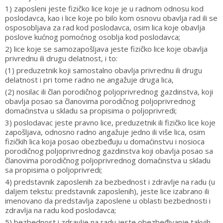
1) zaposleni jeste fizičko lice koje je u radnom odnosu kod
poslodavca, kao i lice koje po bilo kom osnovu obavlja rad ili se
osposobljava za rad kod poslodavca, osim lica koje obavlja
poslove kućnog pomoćnog osoblja kod poslodavca;
2) lice koje se samozapošljava jeste fizičko lice koje obavlja
privrednu ili drugu delatnost, i to:
(1) preduzetnik koji samostalno obavlja privrednu ili drugu
delatnost i pri tome radno ne angažuje druga lica,
(2) nosilac ili član porodičnog poljoprivrednog gazdinstva, koji
obavlja posao sa članovima porodičnog poljoprivrednog
domaćinstva u skladu sa propisima o poljoprivredi;
3) poslodavac jeste pravno lice, preduzetnik ili fizičko lice koje
zapošljava, odnosno radno angažuje jedno ili više lica, osim
fizičkih lica koja posao obezbeđuju u domaćinstvu i nosioca
porodičnog poljoprivrednog gazdinstva koji obavlja posao sa
članovima porodičnog poljoprivrednog domaćinstva u skladu
sa propisima o poljoprivredi;
4) predstavnik zaposlenih za bezbednost i zdravlje na radu (u
daljem tekstu: predstavnik zaposlenih), jeste lice izabrano ili
imenovano da predstavlja zaposlene u oblasti bezbednosti i
zdravlja na radu kod poslodavca;
5) bezbednost i zdravlje na radu jeste obezbeđivanje takvih