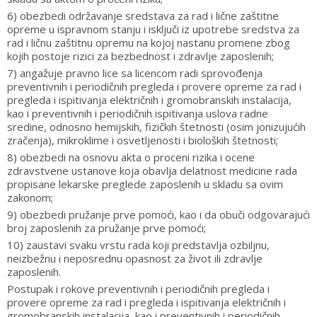
6) obezbedi održavanje sredstava za rad i lične zaštitne
opreme u ispravnom stanju i isključi iz upotrebe sredstva za
rad i ličnu zaštitnu opremu na kojoj nastanu promene zbog
kojih postoje rizici za bezbednost i zdravlje zaposlenih;
7) angažuje pravno lice sa licencom radi sprovođenja
preventivnih i periodičnih pregleda i provere opreme za rad i
pregleda i ispitivanja električnih i gromobranskih instalacija,
kao i preventivnih i periodičnih ispitivanja uslova radne
sredine, odnosno hemijskih, fizičkih štetnosti (osim jonizujućih
zračenja), mikroklime i osvetljenosti i bioloških štetnosti;
8) obezbedi na osnovu akta o proceni rizika i ocene
zdravstvene ustanove koja obavlja delatnost medicine rada
propisane lekarske preglede zaposlenih u skladu sa ovim
zakonom;
9) obezbedi pružanje prve pomoći, kao i da obuči odgovarajući
broj zaposlenih za pružanje prve pomoći;
10) zaustavi svaku vrstu rada koji predstavlja ozbiljnu,
neizbežnu i neposrednu opasnost za život ili zdravlje
zaposlenih.
Postupak i rokove preventivnih i periodičnih pregleda i
provere opreme za rad i pregleda i ispitivanja električnih i
gromobranskih instalacija, kao i preventivnih i periodičnih