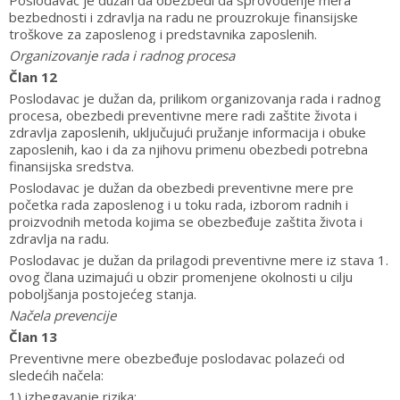
Poslodavac je dužan da obezbedi da sprovođenje mera
bezbednosti i zdravlja na radu ne prouzrokuje finansijske
troškove za zaposlenog i predstavnika zaposlenih.
Organizovanje rada i radnog procesa
Član 12
Poslodavac je dužan da, prilikom organizovanja rada i radnog
procesa, obezbedi preventivne mere radi zaštite života i
zdravlja zaposlenih, uključujući pružanje informacija i obuke
zaposlenih, kao i da za njihovu primenu obezbedi potrebna
finansijska sredstva.
Poslodavac je dužan da obezbedi preventivne mere pre
početka rada zaposlenog i u toku rada, izborom radnih i
proizvodnih metoda kojima se obezbeđuje zaštita života i
zdravlja na radu.
Poslodavac je dužan da prilagodi preventivne mere iz stava 1.
ovog člana uzimajući u obzir promenjene okolnosti u cilju
poboljšanja postojećeg stanja.
Načela prevencije
Član 13
Preventivne mere obezbeđuje poslodavac polazeći od
sledećih načela:
1) izbegavanje rizika;