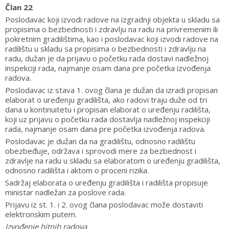
Član 22
Poslodavac koji izvodi radove na izgradnji objekta u skladu sa
propisima o bezbednosti i zdravlju na radu na privremenim ili
pokretnim gradilištima, kao i poslodavac koji izvodi radove na
radilištu u skladu sa propisima o bezbednosti i zdravlju na
radu, dužan je da prijavu o početku rada dostavi nadležnoj
inspekciji rada, najmanje osam dana pre početka izvođenja
radova.
Poslodavac iz stava 1. ovog člana je dužan da izradi propisan
elaborat o uređenju gradilišta, ako radovi traju duže od tri
dana u kontinuitetu i propisan elaborat o uređenju radilišta,
koji uz prijavu o početku rada dostavlja nadležnoj inspekciji
rada, najmanje osam dana pre početka izvođenja radova.
Poslodavac je dužan da na gradilištu, odnosno radilištu
obezbeđuje, održava i sprovodi mere za bezbednost i
zdravlje na radu u skladu sa elaboratom o uređenju gradilišta,
odnosno radilišta i aktom o proceni rizika.
Sadržaj elaborata o uređenju gradilišta i radilišta propisuje
ministar nadležan za poslove rada.
Prijavu iz st. 1. i 2. ovog člana poslodavac može dostaviti
elektronskim putem.
Izvođenje hitnih radova