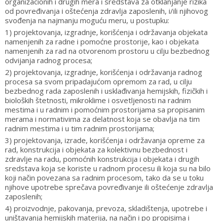
organizacionih i drugih mera i sredstava za otklanjanje rizika
od povređivanja i oštećenja zdravlja zaposlenih, i/ili njihovog
svođenja na najmanju moguću meru, u postupku:
1) projektovanja, izgradnje, korišćenja i održavanja objekata
namenjenih za radne i pomoćne prostorije, kao i objekata
namenjenih za rad na otvorenom prostoru u cilju bezbednog
odvijanja radnog procesa;
2) projektovanja, izgradnje, korišćenja i održavanja radnog
procesa sa svom pripadajućom opremom za rad, u cilju
bezbednog rada zaposlenih i usklađivanja hemijskih, fizičkih i
bioloških štetnosti, mikroklime i osvetljenosti na radnim
mestima i u radnim i pomoćnim prostorijama sa propisanim
merama i normativima za delatnost koja se obavlja na tim
radnim mestima i u tim radnim prostorijama;
3) projektovanja, izrade, korišćenja i održavanja opreme za
rad, konstrukcija i objekata za kolektivnu bezbednost i
zdravlje na radu, pomoćnih konstrukcija i objekata i drugih
sredstava koja se koriste u radnom procesu ili koja su na bilo
koji način povezana sa radnim procesom, tako da se u toku
njihove upotrebe sprečava povređivanje ili oštećenje zdravlja
zaposlenih;
4) proizvodnje, pakovanja, prevoza, skladištenja, upotrebe i
uništavanja hemijskih materija, na način i po propisima i