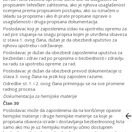
propisanim tehničkim zahtevima, ako je njihova usaglašenost
ocenjena prema propisanom postupku, ako su označeni u
skladu sa propisima i ako ih prate propisane isprave o
usaglašenosti i druga propisana dokumentacija.
Poslodavac koji je zaposlenima izdao na upotrebu opremu za
rad pre stupanja na snagu propisa kojim je utvrđena obaveza
iz stava 1. ovog člana, dužan je da obezbedi uputstvo za
njihovu upotrebu i održavanje.
Poslodavac je dužan da obezbedi zaposlenima uputstva za
bezbedan i zdrav rad po propisima o bezbednosti i zdravlju
na radu za upotrebu opreme za rad.
Poslodavac je dužan da obezbedi prevod dokumentacije iz
stava 3. ovog člana na jezik koji zaposleni razume.
Odredbe st. 1. i 2. ovog člana primenjuju se na sve promene
radnog procesa.
Dokumentacija za hemijske materije
Član 30
Poslodavac može da zaposlenima da na korišćenje opasne
arrow_bac
hemijske materije i druge hemijske materije za koje je
propisana obaveza izrade i dostavljanja bezbednosnog lista
samo ako mu je uz hemijsku materiju učinio dostupnim