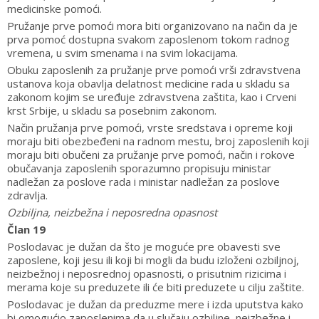
medicinske pomoći.
Pružanje prve pomoći mora biti organizovano na način da je
prva pomoć dostupna svakom zaposlenom tokom radnog
vremena, u svim smenama i na svim lokacijama.
Obuku zaposlenih za pružanje prve pomoći vrši zdravstvena
ustanova koja obavlja delatnost medicine rada u skladu sa
zakonom kojim se uređuje zdravstvena zaštita, kao i Crveni
krst Srbije, u skladu sa posebnim zakonom.
Način pružanja prve pomoći, vrste sredstava i opreme koji
moraju biti obezbeđeni na radnom mestu, broj zaposlenih koji
moraju biti obučeni za pružanje prve pomoći, način i rokove
obučavanja zaposlenih sporazumno propisuju ministar
nadležan za poslove rada i ministar nadležan za poslove
zdravlja.
Ozbiljna, neizbežna i neposredna opasnost
Član 19
Poslodavac je dužan da što je moguće pre obavesti sve
zaposlene, koji jesu ili koji bi mogli da budu izloženi ozbiljnoj,
neizbežnoj i neposrednoj opasnosti, o prisutnim rizicima i
merama koje su preduzete ili će biti preduzete u cilju zaštite.
Poslodavac je dužan da preduzme mere i izda uputstva kako
bi omogućio zaposlenima da u slučaju ozbiljne, neizbežne i