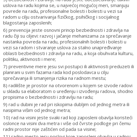
uslova na radu kojima se, u najvećoj mogućoj meri, smanjuju
povrede na radu, profesionalne bolesti i bolesti u vezi sa
radom u cilju ostvarivanja fizičkog, psihičkog i socijalnog
blagostanja zaposlenih;
6) prevencija jeste osnovni princip bezbednosti i zdravlja na
radu čiji su ciljevi: razvoj i jačanje mehanizama za sprečavanje
nastanka povreda na radu, profesionalnih bolesti i bolesti u
vezi sa radom i stvaranje uslova za stalno unapređivanje
oblasti bezbednosti i zdravlja na radu, a koja obuhvata kulturu,
politiku, aktivnosti i mere;
7) preventivne mere jesu svi postupci ili aktivnosti preduzeti ili
planirani u svim fazama rada kod poslodavca u cilju
sprečavanja ili smanjenja rizika na radnom mestu;
8) radilište je prostor na otvorenom u kojem se izvode radovi
u skladu sa elaboratom o uređenju i izvođenju radova, shodno
propisima o bezbednosti i zdravlju na radu;
9) rad u dubini je rad pri iskopima dubljim od jednog metra ili
nasipima višim od jednog metra;
10) rad na visini jeste svaki rad koji zaposleni obavlja koristeći
oslonce na visini dva metra i više od čvrste podloge pri čemu
radni prostor nije zaštićen od pada sa visine;
11) radno mesto jesu poslovi koje zaposleni obavlja u radnoj