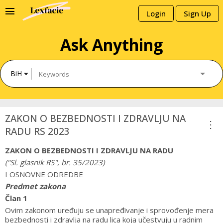
menu
Login
Sign Up
Ask Anything
BiH
ZAKON O BEZBEDNOSTI I ZDRAVLJU NA
more_vert
RADU RS 2023
ZAKON O BEZBEDNOSTI I ZDRAVLJU NA RADU
("Sl. glasnik RS", br. 35/2023)
I OSNOVNE ODREDBE
Predmet zakona
Član 1
Ovim zakonom uređuju se unapređivanje i sprovođenje mera
bezbednosti i zdravlja na radu lica koja učestvuju u radnim