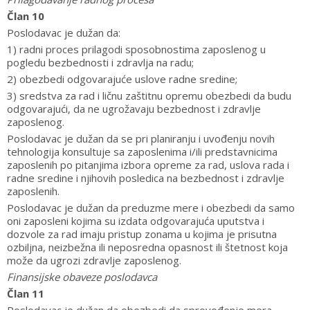
Član 10
Poslodavac je dužan da:
1) radni proces prilagodi sposobnostima zaposlenog u
pogledu bezbednosti i zdravlja na radu;
2) obezbedi odgovarajuće uslove radne sredine;
3) sredstva za rad i ličnu zaštitnu opremu obezbedi da budu
odgovarajući, da ne ugrožavaju bezbednost i zdravlje
zaposlenog.
Poslodavac je dužan da se pri planiranju i uvođenju novih
tehnologija konsultuje sa zaposlenima i/ili predstavnicima
zaposlenih po pitanjima izbora opreme za rad, uslova rada i
radne sredine i njihovih posledica na bezbednost i zdravlje
zaposlenih.
Poslodavac je dužan da preduzme mere i obezbedi da samo
oni zaposleni kojima su izdata odgovarajuća uputstva i
dozvole za rad imaju pristup zonama u kojima je prisutna
ozbiljna, neizbežna ili neposredna opasnost ili štetnost koja
može da ugrozi zdravlje zaposlenog.
Finansijske obaveze poslodavca
Član 11