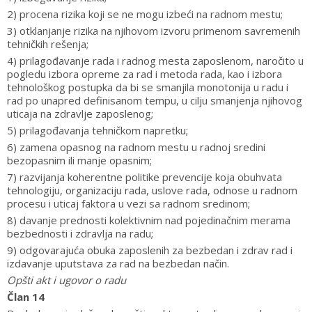
2) procena rizika koji se ne mogu izbeći na radnom mestu;
3) otklanjanje rizika na njihovom izvoru primenom savremenih
tehničkih rešenja;
4) prilagođavanje rada i radnog mesta zaposlenom, naročito u
pogledu izbora opreme za rad i metoda rada, kao i izbora
tehnološkog postupka da bi se smanjila monotonija u radu i
rad po unapred definisanom tempu, u cilju smanjenja njihovog
uticaja na zdravlje zaposlenog;
5) prilagođavanja tehničkom napretku;
6) zamena opasnog na radnom mestu u radnoj sredini
bezopasnim ili manje opasnim;
7) razvijanja koherentne politike prevencije koja obuhvata
tehnologiju, organizaciju rada, uslove rada, odnose u radnom
procesu i uticaj faktora u vezi sa radnom sredinom;
8) davanje prednosti kolektivnim nad pojedinačnim merama
bezbednosti i zdravlja na radu;
9) odgovarajuća obuka zaposlenih za bezbedan i zdrav rad i
izdavanje uputstava za rad na bezbedan način.
Opšti akt i ugovor o radu
Član 14