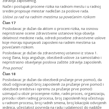
zdravlja zaposlenog.
Način i postupak procene rizika na radnom mestu i u radnoj
sredini propisuje ministar nadležan za poslove rada.
Uslovi za rad na radnim mestima sa povećanim rizikom
Član 17
Poslodavac je dužan da aktom o proceni rizika, na osnovu
nepristrasne ocene zdravstvene ustanove koja obavlja
delatnost medicine rada, odredi posebne zdravstvene uslove
koje moraju ispunjavati zaposleni na radnim mestima sa
povećanim rizikom.
Poslodavac je dužan da zdravstvenoj ustanovi iz stava 1.
ovog člana, koju angažuje, obezbedi uslove za samostalno i
nepristrasno obavljanje poslova zaštite zdravlja zaposlenih.
Prva pomoć
Član 18
Poslodavac je dužan da obezbedi pružanje prve pomoći, da
obuči odgovarajući broj zaposlenih za pružanje prve pomoći i
obezbedi sredstva i opremu za pružanje prve pomoći
uzimajući u obzir procenjene rizike, radni proces, organizaciju,
prirodu i obim radnog procesa, broj zaposlenih koji učestvuju
u radnom procesu, broj radnih smena, broj lokacijski odvojenih
jedinica, učestalost povreda na radu i udaljenost do najbliže