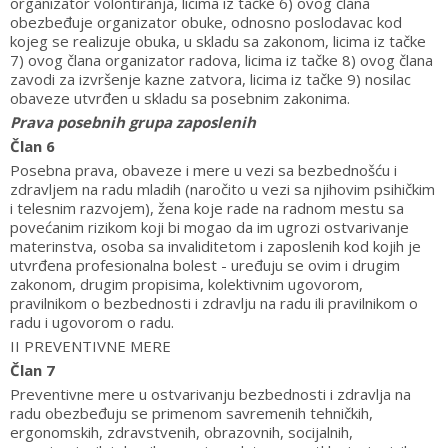
organizator volontiranja, licima iz tačke 6) ovog člana
obezbeđuje organizator obuke, odnosno poslodavac kod
kojeg se realizuje obuka, u skladu sa zakonom, licima iz tačke
7) ovog člana organizator radova, licima iz tačke 8) ovog člana
zavodi za izvršenje kazne zatvora, licima iz tačke 9) nosilac
obaveze utvrđen u skladu sa posebnim zakonima.
Prava posebnih grupa zaposlenih
Član 6
Posebna prava, obaveze i mere u vezi sa bezbednošću i
zdravljem na radu mladih (naročito u vezi sa njihovim psihičkim
i telesnim razvojem), žena koje rade na radnom mestu sa
povećanim rizikom koji bi mogao da im ugrozi ostvarivanje
materinstva, osoba sa invaliditetom i zaposlenih kod kojih je
utvrđena profesionalna bolest - uređuju se ovim i drugim
zakonom, drugim propisima, kolektivnim ugovorom,
pravilnikom o bezbednosti i zdravlju na radu ili pravilnikom o
radu i ugovorom o radu.
II PREVENTIVNE MERE
Član 7
Preventivne mere u ostvarivanju bezbednosti i zdravlja na
radu obezbeđuju se primenom savremenih tehničkih,
ergonomskih, zdravstvenih, obrazovnih, socijalnih,