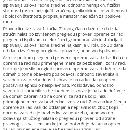
ispitivanja uslova radne sredine, odnosno hemijskih, fizičkih
štetnosti (osim jonizujućih zračenja), mikroklime i osvetljenosti
i bioloških štetnosti, propisuje ministar nadležan za poslove
rada.
Pravno lice iz stava 1. tačka 7) ovog člana dužno je da izda
stručni nalaz po izvršenom pregledu i proveri opreme za rad i
pregledu i ispitivanju električnih i gromobranskih instalacija ili
ispitivanju uslova radne sredine najkasnije u roku do 30 dana
od dana izvršenog pregleda i provere, odnosno ispitivanja.
Ako se prilikom pregleda i provere opreme za rad utvrdi da na
opremi za rad nisu primenjene mere za bezbedan i zdrav rad,
lice koje je vršilo pregled i proveru opreme za rad dužno je da
odmah o tome obavesti poslodavca, odnosno savetnika ili
saradnika za bezbednost i zdravlje na radu i da na opremi
postavi nalepnicu o neispravnosti. Poslodavac, odnosno
savetnik ili saradnik za bezbednost i zdravlje na radu dužan je
da odmah zabrani rad na opremi za rad na kojoj nisu
primenjene mere za bezbedan i zdrav rad. Zabrana korišćenja
opreme za rad važi do otklanjanja nepravilnosti zbog kojih
oprema za rad nije bezbedna za upotrebu, odnosno do
izdavanja stručnog nalaza o pregledu i proveri od strane
pravnog lica sa licencom kojim se potvrđuje da su na opremi
za rad primenjene mere za bezbedan i zdrav rad.