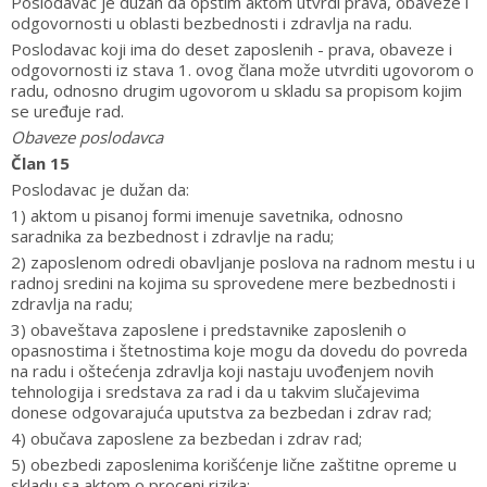
Poslodavac je dužan da opštim aktom utvrdi prava, obaveze i
odgovornosti u oblasti bezbednosti i zdravlja na radu.
Poslodavac koji ima do deset zaposlenih - prava, obaveze i
odgovornosti iz stava 1. ovog člana može utvrditi ugovorom o
radu, odnosno drugim ugovorom u skladu sa propisom kojim
se uređuje rad.
Obaveze poslodavca
Član 15
Poslodavac je dužan da:
1) aktom u pisanoj formi imenuje savetnika, odnosno
saradnika za bezbednost i zdravlje na radu;
2) zaposlenom odredi obavljanje poslova na radnom mestu i u
radnoj sredini na kojima su sprovedene mere bezbednosti i
zdravlja na radu;
3) obaveštava zaposlene i predstavnike zaposlenih o
opasnostima i štetnostima koje mogu da dovedu do povreda
na radu i oštećenja zdravlja koji nastaju uvođenjem novih
tehnologija i sredstava za rad i da u takvim slučajevima
donese odgovarajuća uputstva za bezbedan i zdrav rad;
4) obučava zaposlene za bezbedan i zdrav rad;
5) obezbedi zaposlenima korišćenje lične zaštitne opreme u
skladu sa aktom o proceni rizika;