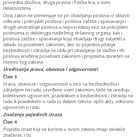
privredna društva, druga pravna i fizička lica, u svim
delatnostima.
Ovaj zakon ne primenjuje se pri obavljanju poslova iz oblasti
odbrane i policijskih poslova i poslova zaštite i spasavanja i
drugih unutrašnjih poslova u neposrednoj vezi sa policijskim
poslovima iz delokruga nadležnog državnog organa, kao i
poslova zaštite i spasavanja koje obavljaju drugi subjekti u
skladu sa posebnim zakonom, ako su pojedina pitanja
bezbednosti i zdravlja na radu pri obavljanju te službe i tih
poslova uređena posebnim zakonom i propisima donetim na
osnovu tog zakona.
Uređivanje prava, obaveza i odgovornosti
Član 3
Prava, obaveze i odgovornosti u vezi sa bezbednošću i
zdravljem na radu, utvrđene ovim zakonom, bliže se uređuju
kolektivnim ugovorom, pravilnikom o bezbednosti i zdravlju na
radu ili pravilnikom o radu (u daljem tekstu: opšti akt), odnosno
ugovorom o radu.
Značenje pojedinih izraza
Član 4
Pojedini izrazi koji se koriste u ovom zakonu imaju sledeće
značenje, i to: