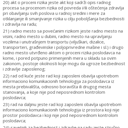
20) akt o proceni rizika jeste akt koji sadrži opis radnog
procesa sa procenom rizika od povreda i/ili oštećenja zdravlja
pri obavljanju svih poslova u radnoj sredini i mere za
otklanjanje ili smanjivanje rizika u cilju poboljšanja bezbednosti
i zdravlja na radu;
21) radno mesto sa povećanim rizikom jeste radno mesto na
visini, radno mesto u dubini, radno mesto na upravljanju
vozilima i unutrašnjem transportu (viljuškari, dizalice,
transporteri, građevinske i poljoprivredne mašine i sl.) i drugo
radno mesto utvrđeno aktom o proceni rizika poslodavca na
kome, i pored potpuno primenjenih mera u skladu sa ovim
zakonom, postoje okolnosti koje mogu da ugroze bezbednost
i zdravlje zaposlenog;
22) rad od kuće jeste rad koji zaposleni obavlja upotrebom
informaciono komunikacionih tehnologija za poslodavca iz
mesta prebivališta, odnosno boravišta ili drugog mesta
stanovanja, a koje nije pod neposrednom kontrolom
poslodavca;
23) rad na daljinu jeste rad koji zaposleni obavlja upotrebom
informaciono komunikacionih tehnologija iz prostora koji nije
prostor poslodavca i koji nije pod neposrednom kontrolom
poslodavca;
24) savetnik za bezbednost i zdravlje na radu jeste stručno