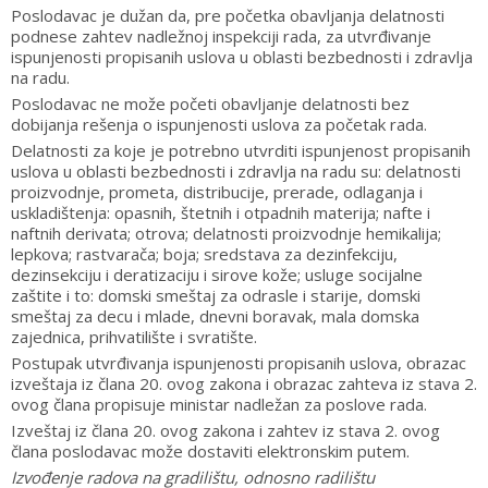
Poslodavac je dužan da, pre početka obavljanja delatnosti
podnese zahtev nadležnoj inspekciji rada, za utvrđivanje
ispunjenosti propisanih uslova u oblasti bezbednosti i zdravlja
na radu.
Poslodavac ne može početi obavljanje delatnosti bez
dobijanja rešenja o ispunjenosti uslova za početak rada.
Delatnosti za koje je potrebno utvrditi ispunjenost propisanih
uslova u oblasti bezbednosti i zdravlja na radu su: delatnosti
proizvodnje, prometa, distribucije, prerade, odlaganja i
uskladištenja: opasnih, štetnih i otpadnih materija; nafte i
naftnih derivata; otrova; delatnosti proizvodnje hemikalija;
lepkova; rastvarača; boja; sredstava za dezinfekciju,
dezinsekciju i deratizaciju i sirove kože; usluge socijalne
zaštite i to: domski smeštaj za odrasle i starije, domski
smeštaj za decu i mlade, dnevni boravak, mala domska
zajednica, prihvatilište i svratište.
Postupak utvrđivanja ispunjenosti propisanih uslova, obrazac
izveštaja iz člana 20. ovog zakona i obrazac zahteva iz stava 2.
ovog člana propisuje ministar nadležan za poslove rada.
Izveštaj iz člana 20. ovog zakona i zahtev iz stava 2. ovog
člana poslodavac može dostaviti elektronskim putem.
Izvođenje radova na gradilištu, odnosno radilištu