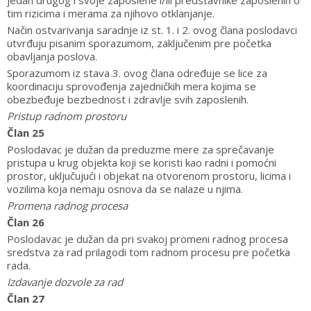
jedan drugog i svoje zaposlene i/ili predstavnike zaposlenih o
tim rizicima i merama za njihovo otklanjanje.
Način ostvarivanja saradnje iz st. 1. i 2. ovog člana poslodavci
utvrđuju pisanim sporazumom, zaključenim pre početka
obavljanja poslova.
Sporazumom iz stava 3. ovog člana određuje se lice za
koordinaciju sprovođenja zajedničkih mera kojima se
obezbeđuje bezbednost i zdravlje svih zaposlenih.
Pristup radnom prostoru
Član 25
Poslodavac je dužan da preduzme mere za sprečavanje
pristupa u krug objekta koji se koristi kao radni i pomoćni
prostor, uključujući i objekat na otvorenom prostoru, licima i
vozilima koja nemaju osnova da se nalaze u njima.
Promena radnog procesa
Član 26
Poslodavac je dužan da pri svakoj promeni radnog procesa
sredstva za rad prilagodi tom radnom procesu pre početka
rada.
Izdavanje dozvole za rad
Član 27