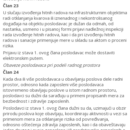
Član 23
U slučaju izvođenja hitnih radova na infrastrukturnim objektima
radi otklanjanja kvarova ili iznenadnog i nekontrolisanog
događaja na objektu poslodavac je dužan da odmah, od
nastanka, usmeno i u pisanoj formi prijavi nadležnoj inspekciji
rada izvođenje hitnih radova, kao i da pri izvođenju hitnih
radova i sanacije primenjuje mere u skladu sa aktom o proceni
rizika.
Prijavu iz stava 1. ovog člana poslodavac može dostaviti
elektronskim putem.
Obaveze poslodavaca pri podeli radnog prostora
Član 24
Kada dva ili više poslodavaca u obavljanju poslova dele radni
prostor, odnosno kada zaposleni više poslodavaca
istovremeno obavljaju poslove u istom radnom prostoru,
poslodavci su dužni da sarađuju u primeni propisanih mera za
bezbednost i zdravlje zaposlenih.
Poslodavci iz stava 1. ovog člana dužni su da, uzimajući u obzir
prirodu poslova koje obavljaju, koordiniraju aktivnosti u vezi sa
primenom mera za otklanjanje rizika od povređivanja,
odnosno oštećenja zdravlja zaposlenih, kao i da obaveštavaju