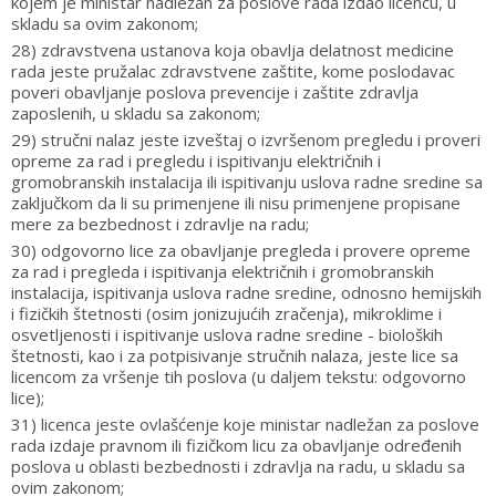
kojem je ministar nadležan za poslove rada izdao licencu, u
skladu sa ovim zakonom;
28) zdravstvena ustanova koja obavlja delatnost medicine
rada jeste pružalac zdravstvene zaštite, kome poslodavac
poveri obavljanje poslova prevencije i zaštite zdravlja
zaposlenih, u skladu sa zakonom;
29) stručni nalaz jeste izveštaj o izvršenom pregledu i proveri
opreme za rad i pregledu i ispitivanju električnih i
gromobranskih instalacija ili ispitivanju uslova radne sredine sa
zaključkom da li su primenjene ili nisu primenjene propisane
mere za bezbednost i zdravlje na radu;
30) odgovorno lice za obavljanje pregleda i provere opreme
za rad i pregleda i ispitivanja električnih i gromobranskih
instalacija, ispitivanja uslova radne sredine, odnosno hemijskih
i fizičkih štetnosti (osim jonizujućih zračenja), mikroklime i
osvetljenosti i ispitivanje uslova radne sredine - bioloških
štetnosti, kao i za potpisivanje stručnih nalaza, jeste lice sa
licencom za vršenje tih poslova (u daljem tekstu: odgovorno
lice);
31) licenca jeste ovlašćenje koje ministar nadležan za poslove
rada izdaje pravnom ili fizičkom licu za obavljanje određenih
poslova u oblasti bezbednosti i zdravlja na radu, u skladu sa
ovim zakonom;