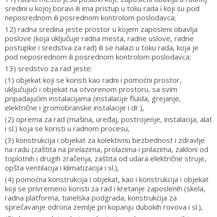
sredini u kojoj boravi ili ima pristup u toku rada i koji su pod
neposrednom ili posrednom kontrolom poslodavca;
12) radna sredina jeste prostor u kojem zaposleni obavlja
poslove (koja uključuje radna mesta, radne uslove, radne
postupke i sredstva za rad) ili se nalazi u toku rada, koja je
pod neposrednom ili posrednom kontrolom poslodavca;
13) sredstvo za rad jeste:
(1) objekat koji se koristi kao radni i pomoćni prostor,
uključujući i objekat na otvorenom prostoru, sa svim
pripadajućim instalacijama (instalacije fluida, grejanje,
električne i gromobranske instalacije i dr.),
(2) oprema za rad (mašina, uređaj, postrojenje, instalacija, alat
i sl.) koja se koristi u radnom procesu,
(3) konstrukcija i objekat za kolektivnu bezbednost i zdravlje
na radu (zaštita na prelazima, prolazima i prilazima, zakloni od
toplotnih i drugih zračenja, zaštita od udara električne struje,
opšta ventilacija i klimatizacija i sl.),
(4) pomoćna konstrukcija i objekat, kao i konstrukcija i objekat
koji se privremeno koristi za rad i kretanje zaposlenih (skela,
radna platforma, tunelska podgrada, konstrukcija za
sprečavanje odrona zemlje pri kopanju dubokih rovova i sl.),