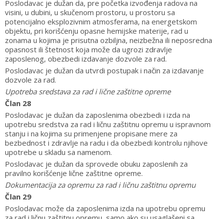
Poslodavac je dužan da, pre početka izvođenja radova na
visini, u dubini, u skučenom prostoru, u prostoru sa
potencijalno eksplozivnim atmosferama, na energetskom
objektu, pri korišćenju opasne hemijske materije, rad u
zonama u kojima je prisutna ozbiljna, neizbežna ili neposredna
opasnost ili štetnost koja može da ugrozi zdravlje
zaposlenog, obezbedi izdavanje dozvole za rad.
Poslodavac je dužan da utvrdi postupak i način za izdavanje
dozvole za rad.
Upotreba sredstava za rad i lične zaštitne opreme
Član 28
Poslodavac je dužan da zaposlenima obezbedi i izda na
upotrebu sredstva za rad i ličnu zaštitnu opremu u ispravnom
stanju i na kojima su primenjene propisane mere za
bezbednost i zdravlje na radu i da obezbedi kontrolu njihove
upotrebe u skladu sa namenom.
Poslodavac je dužan da sprovede obuku zaposlenih za
pravilno korišćenje lične zaštitne opreme.
Dokumentacija za opremu za rad i ličnu zaštitnu opremu
Član 29
Poslodavac može da zaposlenima izda na upotrebu opremu
za rad i ličnu zaštitnu opremu, samo ako su usaglašeni sa