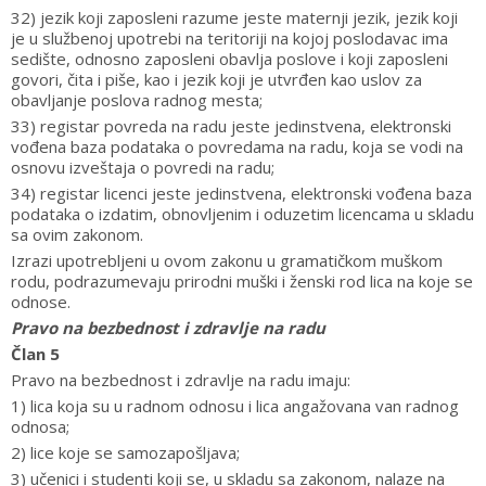
32) jezik koji zaposleni razume jeste maternji jezik, jezik koji
je u službenoj upotrebi na teritoriji na kojoj poslodavac ima
sedište, odnosno zaposleni obavlja poslove i koji zaposleni
govori, čita i piše, kao i jezik koji je utvrđen kao uslov za
obavljanje poslova radnog mesta;
33) registar povreda na radu jeste jedinstvena, elektronski
vođena baza podataka o povredama na radu, koja se vodi na
osnovu izveštaja o povredi na radu;
34) registar licenci jeste jedinstvena, elektronski vođena baza
podataka o izdatim, obnovljenim i oduzetim licencama u skladu
sa ovim zakonom.
Izrazi upotrebljeni u ovom zakonu u gramatičkom muškom
rodu, podrazumevaju prirodni muški i ženski rod lica na koje se
odnose.
Pravo na bezbednost i zdravlje na radu
Član 5
Pravo na bezbednost i zdravlje na radu imaju:
1) lica koja su u radnom odnosu i lica angažovana van radnog
odnosa;
2) lice koje se samozapošljava;
3) učenici i studenti koji se, u skladu sa zakonom, nalaze na