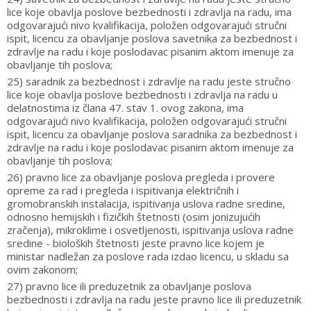
lice koje obavlja poslove bezbednosti i zdravlja na radu, ima
odgovarajući nivo kvalifikacija, položen odgovarajući stručni
ispit, licencu za obavljanje poslova savetnika za bezbednost i
zdravlje na radu i koje poslodavac pisanim aktom imenuje za
obavljanje tih poslova;
25) saradnik za bezbednost i zdravlje na radu jeste stručno
lice koje obavlja poslove bezbednosti i zdravlja na radu u
delatnostima iz člana 47. stav 1. ovog zakona, ima
odgovarajući nivo kvalifikacija, položen odgovarajući stručni
ispit, licencu za obavljanje poslova saradnika za bezbednost i
zdravlje na radu i koje poslodavac pisanim aktom imenuje za
obavljanje tih poslova;
26) pravno lice za obavljanje poslova pregleda i provere
opreme za rad i pregleda i ispitivanja električnih i
gromobranskih instalacija, ispitivanja uslova radne sredine,
odnosno hemijskih i fizičkih štetnosti (osim jonizujućih
zračenja), mikroklime i osvetljenosti, ispitivanja uslova radne
sredine - bioloških štetnosti jeste pravno lice kojem je
ministar nadležan za poslove rada izdao licencu, u skladu sa
ovim zakonom;
27) pravno lice ili preduzetnik za obavljanje poslova
bezbednosti i zdravlja na radu jeste pravno lice ili preduzetnik