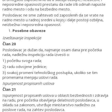
neposredne opasnosti prestanu da rade i/ili odmah napuste
radno mesto i odu na bezbedno mesto.
Poslodavac ne sme zahtevati od zaposlenih da se vrate na
radno mesto u radnoj sredini u kojoj i dalje postoji ozbiljna,
neizbežna i neposredna opasnost.
Posebne obaveze
Izveštavanje inspekcije
Član 20
Poslodavac je dužan da, najmanje osam dana pre početka
rada, nadležnu inspekciju rada izvesti o:
1) početku svoga rada;
2) radu odvojene jedinice;
3) svakoj promeni tehnološkog postupka, ukoliko se tim
promenama menjaju uslovi rada.
Ispunjenost propisanih uslova
Član 21
Ispunjenost propisanih uslova u oblasti bezbednosti i zdravlja
na radu, pre početka obavljanja delatnosti poslodavca, u
skladu sa zakonom, utvrđuje ministarstvo nadležno za
poslove rada, na zahtev poslodavca.