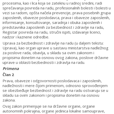
procesima, kao i lica koja se zateknu u radnoj sredini, radi
sprečavanja povreda na radu, profesionalnih bolesti i bolesti u
vezi sa radom, opšta načela prevencije, prava posebnih grupa
zaposlenih, obaveze poslodavca, prava i obaveze zaposlenih,
informisanje, konsultovanje, saradnja i obuka zaposlenih i
predstavnika zaposlenih za bezbednost i zdravlje na radu,
Registar povreda na radu, stručni ispiti, izdavanje licenci,
nadzor i kaznene odredbe.
Uprava za bezbednost i zdravlje na radu (u daljem tekstu:
Uprava), kao organ uprave u sastavu ministarstva nadležnog
za poslove rada, obavlja, u skladu sa ovim zakonom i
propisima donetim na osnovu ovog zakona, poslove državne
uprave u oblasti bezbednosti i zdravlja na radu.
Primena
Član 2
Prava, obaveze i odgovornosti poslodavaca i zaposlenih,
nadležnosti i mere čijom primenom, odnosno sprovođenjem
se obezbeđuje bezbednost i zdravlje na radu ostvaruju se u
skladu sa ovim zakonom i propisima donetim na osnovu
zakona.
Ovaj zakon primenjuje se na državne organe, organe
autonomnih pokrajina, organe jedinica lokalne samouprave,