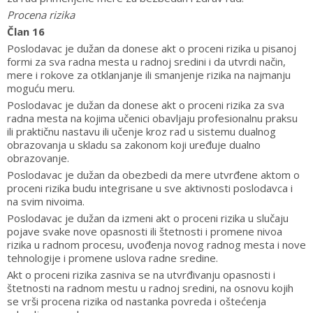
Procena rizika
Član 16
Poslodavac je dužan da donese akt o proceni rizika u pisanoj
formi za sva radna mesta u radnoj sredini i da utvrdi način,
mere i rokove za otklanjanje ili smanjenje rizika na najmanju
moguću meru.
Poslodavac je dužan da donese akt o proceni rizika za sva
radna mesta na kojima učenici obavljaju profesionalnu praksu
ili praktičnu nastavu ili učenje kroz rad u sistemu dualnog
obrazovanja u skladu sa zakonom koji uređuje dualno
obrazovanje.
Poslodavac je dužan da obezbedi da mere utvrđene aktom o
proceni rizika budu integrisane u sve aktivnosti poslodavca i
na svim nivoima.
Poslodavac je dužan da izmeni akt o proceni rizika u slučaju
pojave svake nove opasnosti ili štetnosti i promene nivoa
rizika u radnom procesu, uvođenja novog radnog mesta i nove
tehnologije i promene uslova radne sredine.
Akt o proceni rizika zasniva se na utvrđivanju opasnosti i
štetnosti na radnom mestu u radnoj sredini, na osnovu kojih
se vrši procena rizika od nastanka povreda i oštećenja