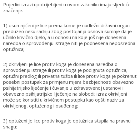
Pojedini izrazi upotrijebljeni u ovom zakoniku imaju sljedeće
značenje:
1) osumnjičeni je lice prema kome je nadležni državni organ
preduzeo neku radnju zbog postojanja osnova sumnje da je
učinilo krivično djelo, a u odnosu na koje još nije donesena
naredba o sprovođenju istrage niti je podnesena neposredna
optužnica;
2) okrivljeni je lice protiv koga je donesena naredba o
sprovođenju istrage ili protiv koga je podignuta optužnica,
optužni predlog ili privatna tužba ili lice protiv koga je pokrenut
posebni postupak za primjenu mjera bezbjednosti obavezno
psihijatrijsko liječenje i čuvanje u zdravstvenoj ustanovi i
obavezno psihijatrijsko liječenje na slobodi; izraz okrivljeni
može se koristiti u krivičnom postupku kao opšti naziv za
okrivljenog, optuženog i osuđenog;
3) optuženi je lice protiv koga je optužnica stupila na pravnu
snagu;