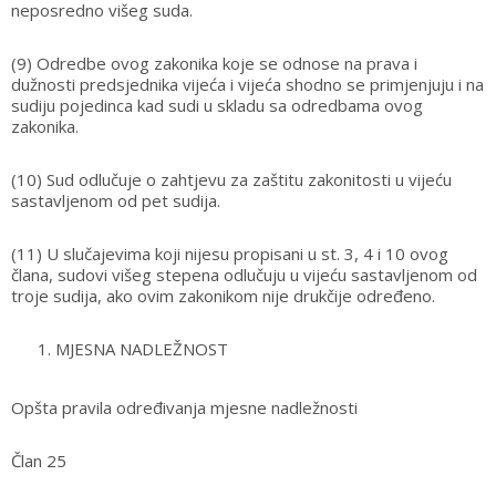
neposredno višeg suda.
(9) Odredbe ovog zakonika koje se odnose na prava i
dužnosti predsjednika vijeća i vijeća shodno se primjenjuju i na
sudiju pojedinca kad sudi u skladu sa odredbama ovog
zakonika.
(10) Sud odlučuje o zahtjevu za zaštitu zakonitosti u vijeću
sastavljenom od pet sudija.
(11) U slučajevima koji nijesu propisani u st. 3, 4 i 10 ovog
člana, sudovi višeg stepena odlučuju u vijeću sastavljenom od
troje sudija, ako ovim zakonikom nije drukčije određeno.
MJESNA NADLEŽNOST
Opšta pravila određivanja mjesne nadležnosti
Član 25