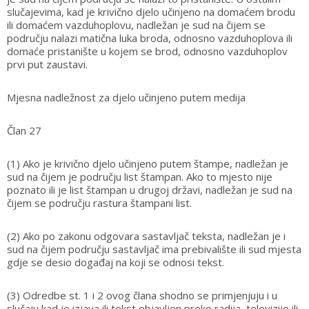
slučajevima, kad je krivično djelo učinjeno na domaćem brodu
ili domaćem vazduhoplovu, nadležan je sud na čijem se
području nalazi matična luka broda, odnosno vazduhoplova ili
domaće pristanište u kojem se brod, odnosno vazduhoplov
prvi put zaustavi.
Mjesna nadležnost za djelo učinjeno putem medija
Član 27
(1) Ako je krivično djelo učinjeno putem štampe, nadležan je
sud na čijem je području list štampan. Ako to mjesto nije
poznato ili je list štampan u drugoj državi, nadležan je sud na
čijem se području rastura štampani list.
(2) Ako po zakonu odgovara sastavljač teksta, nadležan je i
sud na čijem području sastavljač ima prebivalište ili sud mjesta
gdje se desio događaj na koji se odnosi tekst.
(3) Odredbe st. 1 i 2 ovog člana shodno se primjenjuju i u
slučaju kad je izjava ili tekst objavljen preko radija, televizije ili