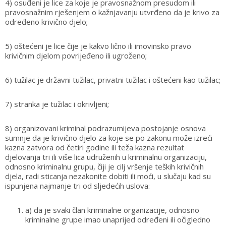
4) osuđeni je lice za koje je pravosnažnom presudom ili
pravosnažnim rješenjem o kažnjavanju utvrđeno da je krivo za
određeno krivično djelo;
5) oštećeni je lice čije je kakvo lično ili imovinsko pravo
krivičnim djelom povrijeđeno ili ugroženo;
6) tužilac je državni tužilac, privatni tužilac i oštećeni kao tužilac;
7) stranka je tužilac i okrivljeni;
8) organizovani kriminal podrazumijeva postojanje osnova
sumnje da je krivično djelo za koje se po zakonu može izreći
kazna zatvora od četiri godine ili teža kazna rezultat
djelovanja tri ili više lica udruženih u kriminalnu organizaciju,
odnosno kriminalnu grupu, čiji je cilj vršenje teških krivičnih
djela, radi sticanja nezakonite dobiti ili moći, u slučaju kad su
ispunjena najmanje tri od sljedećih uslova:
a) da je svaki član kriminalne organizacije, odnosno
kriminalne grupe imao unaprijed određeni ili očigledno