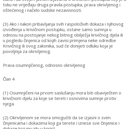
toku ne vrijeđaju druga pravila postupka, prava okrivljenog i
oštećenog i načelo sudske nezavisnosti.
(3) Ako i nakon pribavljanja svih raspoloživih dokaza i njihovog
izvođenja u krivičnom postupku, ostane samo sumnja u
odnosu na postojanje nekog bitnog obilježja krivičnog djela ili
u pogledu činjenica od kojih zavisi primjena neke odredbe
Krivičnog ili ovog zakonika, sud će donijeti odluku koja je
povoljnija za okrivljenog.
Prava osumnjičenog, odnosno okrivljenog
Član 4
(1) Osumnjičeni na prvom saslušanju mora biti obaviješten o
krivičnom djelu za koje se tereti i osnovima sumnje protiv
njega.
(2) Okrivljenom se mora omogućiti da se izjasni o svim
činjenicama i dokazima koji ga terete i iznese sve činjenice i
dokaze koji mu idu u korist.