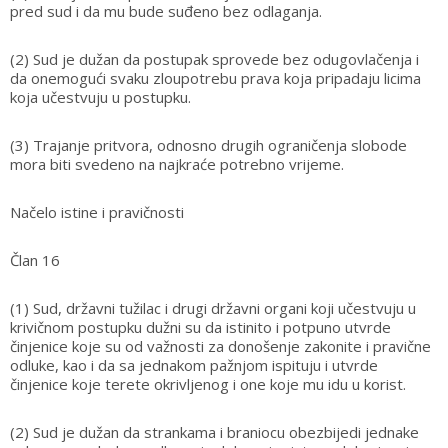
pred sud i da mu bude suđeno bez odlaganja.
(2) Sud je dužan da postupak sprovede bez odugovlačenja i
da onemogući svaku zloupotrebu prava koja pripadaju licima
koja učestvuju u postupku.
(3) Trajanje pritvora, odnosno drugih ograničenja slobode
mora biti svedeno na najkraće potrebno vrijeme.
Načelo istine i pravičnosti
Član 16
(1) Sud, državni tužilac i drugi državni organi koji učestvuju u
krivičnom postupku dužni su da istinito i potpuno utvrde
činjenice koje su od važnosti za donošenje zakonite i pravične
odluke, kao i da sa jednakom pažnjom ispituju i utvrde
činjenice koje terete okrivljenog i one koje mu idu u korist.
(2) Sud je dužan da strankama i braniocu obezbijedi jednake