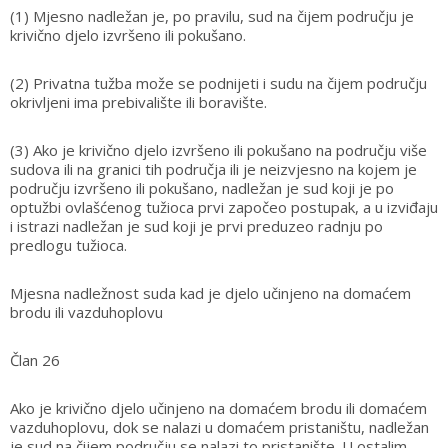
(1) Mjesno nadležan je, po pravilu, sud na čijem području je
krivično djelo izvršeno ili pokušano.
(2) Privatna tužba može se podnijeti i sudu na čijem području
okrivljeni ima prebivalište ili boravište.
(3) Ako je krivično djelo izvršeno ili pokušano na području više
sudova ili na granici tih područja ili je neizvjesno na kojem je
području izvršeno ili pokušano, nadležan je sud koji je po
optužbi ovlašćenog tužioca prvi započeo postupak, a u izviđaju
i istrazi nadležan je sud koji je prvi preduzeo radnju po
predlogu tužioca.
Mjesna nadležnost suda kad je djelo učinjeno na domaćem
brodu ili vazduhoplovu
Član 26
Ako je krivično djelo učinjeno na domaćem brodu ili domaćem
vazduhoplovu, dok se nalazi u domaćem pristaništu, nadležan
je sud na čijem području se nalazi to pristanište. U ostalim