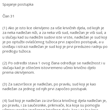
Spajanje postupka
Član 31
(1) Ako je isto lice okrivljeno za više krivičnih djela, od kojih je
za neka nadležan niži, a za neka viši sud, nadležan je viši sud, a
u slučaju kad su nadležni sudovi iste vrste, nadležan je sud koji
je po optužbi ovlašćenog tužioca prvi započeo postupak, a u
izviđaju i istrazi nadležan je sud koji je prvi preduzeo radnju po
predlogu tužioca.
(2) Po odredbi stava 1 ovog člana određuje se nadležnost i u
slučaju kad je oštećeni istovremeno učinio krivično djelo
prema okrivljenom.
(3) Za saizvršioce je nadležan, po pravilu, sud koji je kao
nadležan za jednog od njih prvi započeo postupak.
(4) Sud koji je nadležan za izvršioca krivičnog djela nadležan je,
po pravilu, i za saučesnike, prikrivače, lica koja su pomogla
učiniocu poslije izvršenog krivičnog djela, kao i za lica koja