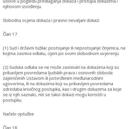
uslove u pogledu predlaganja dokaza i pristupa dokazima i
njihovom izvođenju.
Slobodna ocjena dokaza i pravno nevaljani dokazi
Član 17
(1) Sud i državni tužilac postojanje ili nepostojanje činjenica, na
kojima zasniva odluku, cijeni po svom slobodnom uvjerenju.
(2) Sudska odluka se ne može zasnivati na dokazima koji su
pribavljeni povredama ljudskih prava i osnovnih sloboda
zajemčenih Ustavom ili potvrđenim međunarodnim
ugovorima, ili na dokazima koji su pribavljeni povredama
odredaba krivičnog postupka, kao i drugim dokazima za koje
se iz njih saznalo, niti se takvi dokazi mogu koristiti u
postupku.
Načelo optužbe
Član 18