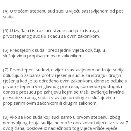
(4) U trećem stepenu sud sudi u vijeću sastavljenom od pet
sudija.
(5) U izviđaju i istrazi učestvuje sudija za istragu
prvostepenog suda u skladu sa ovim zakonikom.
(6) Predsjednik suda i predsjednik vijeća odlučuju u
slučajevima propisanim ovim zakonikom.
(7) Prvostepeni sudovi, u vijeću sastavljenom od troje sudija,
odlučuju o žalbama protiv rješenja sudije za istragu i drugih
rješenja kad je to određeno ovim zakonikom, donose odluke u
prvom stepenu van glavnog pretresa, sprovode postupak i
donose presudu po zahtjevu kojim se traži izvršenje krivične
presude stranog suda i stavljaju predloge u slučajevima
propisanim ovim zakonikom ili drugim zakonom.
(8) Ako se kod suda koji sudi samo u prvom stepenu, zbog
nedovoljnog broja sudija, ne može obrazovati vijeće iz stava 7
ovog člana, poslove iz nadležnosti tog vijeća vršiće vijeće