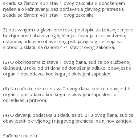
skladu sa članom 454 stav 1 ovog zakonika ili donošenjem
rješenja o kažnjavanju bez održavanja glavnog pretresa u
skladu sa članom 461 stav 1 ovog zakonika;
3) pozivanjem na glavni pretres u postupku za izricanje mjere
bezbjednosti obaveznog liječenja i čuvanja u zdravstvenoj
ustanovi, odnosno obaveznog psihijatrijskog liječenja na
slobodi u skladu sa članom 471 stav 2 ovog zakonika.
(2) O okolnostima iz stava 1 ovog člana, sud će po službenoj
dužnosti, u roku od tri dana od donošenja odluke, obavijestiti
organ ili poslodavca kod koga je okrivljeni zaposlen.
(3) Na način i u roku iz stava 2 ovog člana, sud će obavijestiti
organ ili poslodavca kod koga je okrivljeni zaposlen i o
određivanju pritvora.
(4) O davanju podataka u skladu sa st. 2 i 3 ovog člana, sud će
obavijestiti okrivljenog i njegovog branioca, na njihov zahtjev.
Suđenje u vijeću