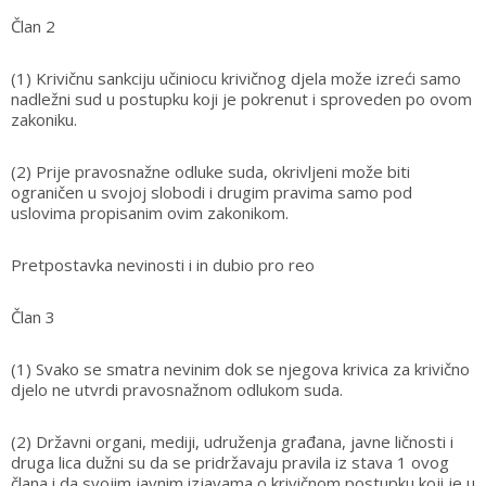
Član 2
(1) Krivičnu sankciju učiniocu krivičnog djela može izreći samo
nadležni sud u postupku koji je pokrenut i sproveden po ovom
zakoniku.
(2) Prije pravosnažne odluke suda, okrivljeni može biti
ograničen u svojoj slobodi i drugim pravima samo pod
uslovima propisanim ovim zakonikom.
Pretpostavka nevinosti i in dubio pro reo
Član 3
(1) Svako se smatra nevinim dok se njegova krivica za krivično
djelo ne utvrdi pravosnažnom odlukom suda.
(2) Državni organi, mediji, udruženja građana, javne ličnosti i
druga lica dužni su da se pridržavaju pravila iz stava 1 ovog
člana i da svojim javnim izjavama o krivičnom postupku koji je u