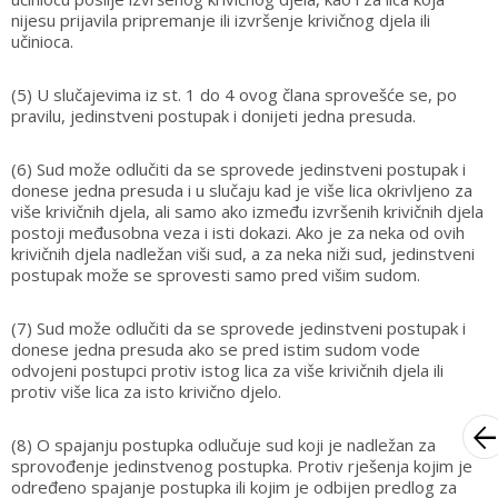
nijesu prijavila pripremanje ili izvršenje krivičnog djela ili
učinioca.
(5) U slučajevima iz st. 1 do 4 ovog člana sprovešće se, po
pravilu, jedinstveni postupak i donijeti jedna presuda.
(6) Sud može odlučiti da se sprovede jedinstveni postupak i
donese jedna presuda i u slučaju kad je više lica okrivljeno za
više krivičnih djela, ali samo ako između izvršenih krivičnih djela
postoji međusobna veza i isti dokazi. Ako je za neka od ovih
krivičnih djela nadležan viši sud, a za neka niži sud, jedinstveni
postupak može se sprovesti samo pred višim sudom.
(7) Sud može odlučiti da se sprovede jedinstveni postupak i
donese jedna presuda ako se pred istim sudom vode
odvojeni postupci protiv istog lica za više krivičnih djela ili
protiv više lica za isto krivično djelo.
arrow_bac
(8) O spajanju postupka odlučuje sud koji je nadležan za
sprovođenje jedinstvenog postupka. Protiv rješenja kojim je
određeno spajanje postupka ili kojim je odbijen predlog za