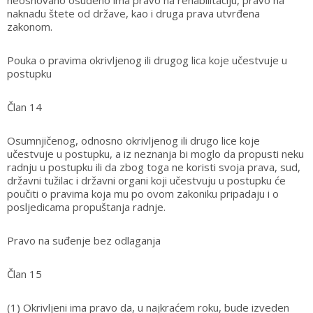
neosnovano osuđeno ima pravo na rehabilitaciju, pravo na
naknadu štete od države, kao i druga prava utvrđena
zakonom.
Pouka o pravima okrivljenog ili drugog lica koje učestvuje u
postupku
Član 14
Osumnjičenog, odnosno okrivljenog ili drugo lice koje
učestvuje u postupku, a iz neznanja bi moglo da propusti neku
radnju u postupku ili da zbog toga ne koristi svoja prava, sud,
državni tužilac i državni organi koji učestvuju u postupku će
poučiti o pravima koja mu po ovom zakoniku pripadaju i o
posljedicama propuštanja radnje.
Pravo na suđenje bez odlaganja
Član 15
(1) Okrivljeni ima pravo da, u najkraćem roku, bude izveden