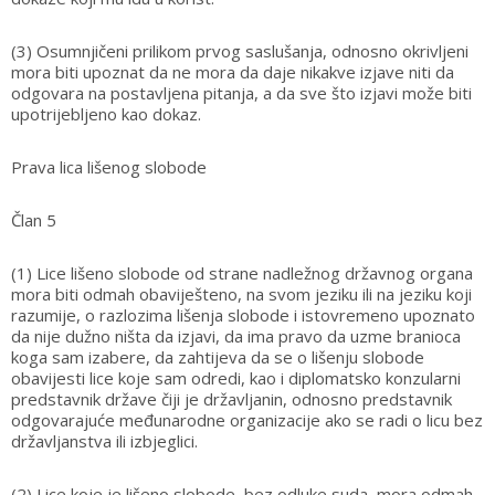
(3) Osumnjičeni prilikom prvog saslušanja, odnosno okrivljeni
mora biti upoznat da ne mora da daje nikakve izjave niti da
odgovara na postavljena pitanja, a da sve što izjavi može biti
upotrijebljeno kao dokaz.
Prava lica lišenog slobode
Član 5
(1) Lice lišeno slobode od strane nadležnog državnog organa
mora biti odmah obaviješteno, na svom jeziku ili na jeziku koji
razumije, o razlozima lišenja slobode i istovremeno upoznato
da nije dužno ništa da izjavi, da ima pravo da uzme branioca
koga sam izabere, da zahtijeva da se o lišenju slobode
obavijesti lice koje sam odredi, kao i diplomatsko konzularni
predstavnik države čiji je državljanin, odnosno predstavnik
odgovarajuće međunarodne organizacije ako se radi o licu bez
državljanstva ili izbjeglici.
(2) Lice koje je lišeno slobode, bez odluke suda, mora odmah