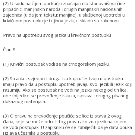
(2) U sudu na čijem području značajan dio stanovništva čine
pripadnici manjinskih naroda i drugih manjinskih nacionalnih
zajednica (u daljem tekstu: manjine), u službenoj upotrebi u
krivičnom postupku je i njihov jezik, u skladu sa zakonom.
Pravo na upotrebu svog jezika u krivičnom postupku
Član 8
(1) Krivični postupak vodi se na crnogorskom jeziku.
(2) Stranke, svjedoci i druga lica koja učestvuju u postupku
imaju pravo da u postupku upotrebljavaju svoj jezik ili jezik koji
razumiju. Ako se postupak ne vodi na jeziku nekog od tih lica,
obezbijediće se prevođenje iskaza, isprava i drugog pisanog
dokaznog materijala.
(3) O pravu na prevođenje poučiće se lice iz stava 2 ovog
člana, koje se može odreći tog prava ako zna jezik na kojem
se vodi postupak. U zapisniku će se zabilježiti da je data pouka
i izjava učesnika u postupku.