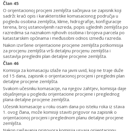
Član 45
O orijentacionoj procjeni zemljišta sačinjava se zapisnik koji
sadrži: kraći opis i karakteristike komasacionog područja u
pogledu osobina zemljišta, klime, hidrografije, konfiguracije
terena, broj ustanovljenih razreda, popis uglednih zemljišta po
razredima sa naznakom njihovih osobina i brojeva parcela po
katastarskim općinama i međusobni odnos između razreda.
Nakon izvršene orijentacione procjene zemljišta potkomisija
za procjenu zemljišta vrši detaljnu procjenu zemljišta i
sastavlja pregledni plan detaljne procjene zemljišta.
Član 46
Komisija za komasaciju izlaže na javni uvid, koji ne traje duže
od 15 dana, zapisnik o orijentacionoj procjeni i pregledni plan
detaljne procjene zemljišta.
Svakom učesniku komasacije, na njegov zahtjev, komisija daje
objašnjenja u pogledu orijentacione procjene i preglednog
plana detaljne procjene zemljišta.
Učesnik komasacije u roku osam dana po isteku roka iz stava
1. ovog člana, može komisiji staviti prigovor na zapisnik o
orijentacionoj procjeni i preglednom planu detaljne procjene
zemljišta.
Nakon rješavanja prigovora komisija usvaja orijentacionu