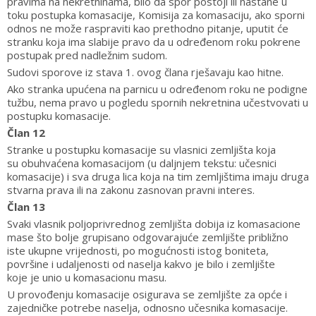
pravima na nekretninama, bilo da spor postoji ili nastane u
toku postupka komasacije, Komisija za komasaciju, ako sporni
odnos ne može raspraviti kao prethodno pitanje, uputit će
stranku koja ima slabije pravo da u određenom roku pokrene
postupak pred nadležnim sudom.
Sudovi sporove iz stava 1. ovog člana rješavaju kao hitne.
Ako stranka upućena na parnicu u određenom roku ne podigne
tužbu, nema pravo u pogledu spornih nekretnina učestvovati u
postupku komasacije.
Član 12
Stranke u postupku komasacije su vlasnici zemljišta koja
su obuhvaćena komasacijom (u daljnjem tekstu: učesnici
komasacije) i sva druga lica koja na tim zemljištima imaju druga
stvarna prava ili na zakonu zasnovan pravni interes.
Član 13
Svaki vlasnik poljoprivrednog zemljišta dobija iz komasacione
mase što bolje grupisano odgovarajuće zemljište približno
iste ukupne vrijednosti, po mogućnosti istog boniteta,
površine i udaljenosti od naselja kakvo je bilo i zemljište
koje je unio u komasacionu masu.
U provođenju komasacije osigurava se zemljište za opće i
zajedničke potrebe naselja, odnosno učesnika komasacije.