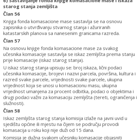
6) Sastavljanje fonda knjige komasacione mase i iskaza
starog stanja zemljišta
Član 56
Knjiga fonda komasacione mase sastavlja se na osnovu
zapisnika o utvrđivanju stvarnog stanja i ažuriranih
katastarskih planova sa nanesenim granicama razreda.
Član 57
Na osnovu knjige fonda komasacione mase za svakog
učesnika komasacije sastavlja se iskaz zemljišta prema stanju
prije komasacije (iskaz starog stanja).
U iskaz starog stanja upisuju se: broj iskaza, lični podaci
učesnika komasacije, brojevi i nazivi parcela, površina, kultura i
razred svake parcele, vrijednosti svake parcele, ukupna
vrijednost koja se unosi u komasacionu masu, ukupna
vrijednost umanjena za procent odbitka, podaci o objektima i
drugi podaci važni za komasaciju zemljišta (tereti, ograničenja i
služnosti).
Član 58
Iskaz zemljišta starog stanja komisija izlaže na javni uvid u
sjedištu općine ili mjestu na čijem se području provodi
komasacija u roku koji nije duži od 15 dana.
Komisija je dužna svakom učesniku komasacije objasniti