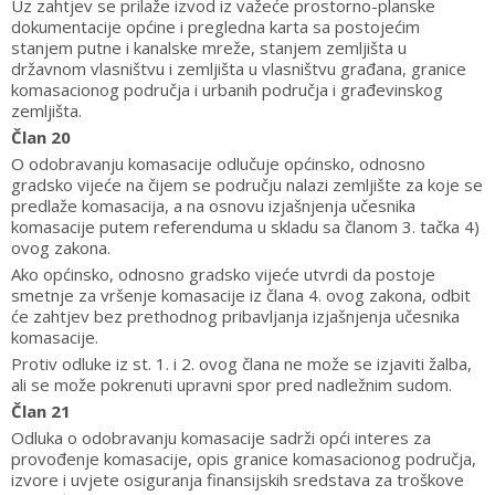
Uz zahtjev se prilaže izvod iz važeće prostorno-planske
dokumentacije općine i pregledna karta sa postojećim
stanjem putne i kanalske mreže, stanjem zemljišta u
državnom vlasništvu i zemljišta u vlasništvu građana, granice
komasacionog područja i urbanih područja i građevinskog
zemljišta.
Član 20
O odobravanju komasacije odlučuje općinsko, odnosno
gradsko vijeće na čijem se području nalazi zemljište za koje se
predlaže komasacija, a na osnovu izjašnjenja učesnika
komasacije putem referenduma u skladu sa članom 3. tačka 4)
ovog zakona.
Ako općinsko, odnosno gradsko vijeće utvrdi da postoje
smetnje za vršenje komasacije iz člana 4. ovog zakona, odbit
će zahtjev bez prethodnog pribavljanja izjašnjenja učesnika
komasacije.
Protiv odluke iz st. 1. i 2. ovog člana ne može se izjaviti žalba,
ali se može pokrenuti upravni spor pred nadležnim sudom.
Član 21
Odluka o odobravanju komasacije sadrži opći interes za
provođenje komasacije, opis granice komasacionog područja,
izvore i uvjete osiguranja finansijskih sredstava za troškove