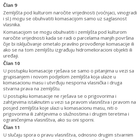
Član 9
Zemljišta pod kulturom naročite vrijednosti (voćnjaci, vinogradi
i sl.) mogu se obuhvatiti komasacijom samo uz saglasnost
vlasnika.
Komasacijom se mogu obuhvatiti i zemljišta pod kulturom
naročite vrijednosti kada se radi o parcelama manjih površina
čije bi isključivanje ometalo pravilno provođenje komasacije ili
ako se na tom zemljištu izgrađuju hidromelioracioni objekti ili
uređaji.
Član 10
U postupku komasacije rješava se samo o pitanjima u vezi sa
grupisanjem i novom podjelom zemljišta koja ulaze u
komasacionu masu i utvrđuju nesporna vlasnička i druga
stvarna prava na zemljištu.
U postupku komasacije ne rješava se o prigovorima i
zahtjevima istaknutim u vezi sa pravom vlasništva i pravom na
posjed zemljišta koje ulazi u komasacionu masu, niti o
prigovorima ili zahtjevima o služnostima i drugim teretima i
ograničenjima vlasništva, ako su oni sporni.
Član 11
U slučaju spora o pravu vlasništva, odnosno drugim stvarnim