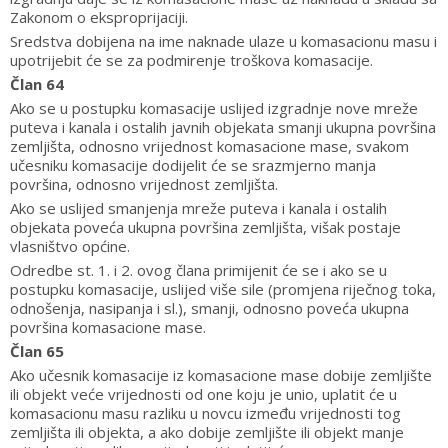
Zakonom o eksproprijaciji.
Sredstva dobijena na ime naknade ulaze u komasacionu masu i
upotrijebit će se za podmirenje troškova komasacije.
Član 64
Ako se u postupku komasacije uslijed izgradnje nove mreže
puteva i kanala i ostalih javnih objekata smanji ukupna površina
zemljišta, odnosno vrijednost komasacione mase, svakom
učesniku komasacije dodijelit će se srazmjerno manja
površina, odnosno vrijednost zemljišta.
Ako se uslijed smanjenja mreže puteva i kanala i ostalih
objekata poveća ukupna površina zemljišta, višak postaje
vlasništvo općine.
Odredbe st. 1. i 2. ovog člana primijenit će se i ako se u
postupku komasacije, uslijed više sile (promjena riječnog toka,
odnošenja, nasipanja i sl.), smanji, odnosno poveća ukupna
površina komasacione mase.
Član 65
Ako učesnik komasacije iz komasacione mase dobije zemljište
ili objekt veće vrijednosti od one koju je unio, uplatit će u
komasacionu masu razliku u novcu između vrijednosti tog
zemljišta ili objekta, a ako dobije zemljište ili objekt manje