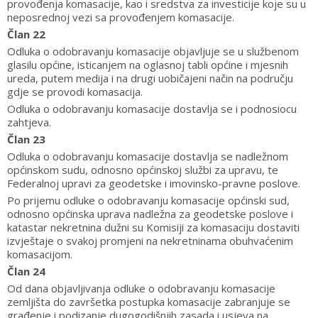
provođenja komasacije, kao i sredstva za investicije koje su u
neposrednoj vezi sa provođenjem komasacije.
Član 22
Odluka o odobravanju komasacije objavljuje se u službenom
glasilu općine, isticanjem na oglasnoj tabli općine i mjesnih
ureda, putem medija i na drugi uobičajeni način na području
gdje se provodi komasacija.
Odluka o odobravanju komasacije dostavlja se i podnosiocu
zahtjeva.
Član 23
Odluka o odobravanju komasacije dostavlja se nadležnom
općinskom sudu, odnosno općinskoj službi za upravu, te
Federalnoj upravi za geodetske i imovinsko-pravne poslove.
Po prijemu odluke o odobravanju komasacije općinski sud,
odnosno općinska uprava nadležna za geodetske poslove i
katastar nekretnina dužni su Komisiji za komasaciju dostaviti
izvještaje o svakoj promjeni na nekretninama obuhvaćenim
komasacijom.
Član 24
Od dana objavljivanja odluke o odobravanju komasacije
zemljišta do završetka postupka komasacije zabranjuje se
građenje i podizanje dugogodišnjih zasada i usjeva na