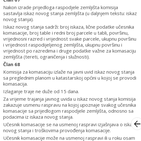
Nakon izrade prijedloga raspodjele zemljišta komisija
sastavlja iskaz novog stanja zemljišta (u daljnjem tekstu: iskaz
novog stanja).
Iskaz novog stanja sadrži: broj iskaza, lične podatke učesnika
komasacije, broj table i redni broj parcele u tabli, površinu,
vrijednosni razred i vrijednost svake parcele, ukupnu površinu
i vrijednost raspodijeljenog zemljišta, ukupnu površinu i
vrijednost po razredima i druge podatke važne za komasaciju
zemljišta (tereti, ograničenja i služnosti).
Član 68
Komisija za komasaciju izlaže na javni uvid iskaz novog stanja
sa preglednim planom u katastarskoj općini u kojoj se provodi
komasacija.
Izlaganje traje ne duže od 15 dana.
Za vrijeme trajanja javnog uvida u iskaz novog stanja komisija
zakazuje usmenu raspravu na kojoj upoznaje svakog učesnika
komasacije sa prijedlogom raspodjele zemljišta, odnosno sa
podacima iz iskaza novog stanja.
arrow_bac
Učesnik komasacije se na usmenoj raspravi izjašnjava o iskazu
novog stanja i troškovima provođenja komasacije.
Učesnik komasacije može na usmenoj raspravi ili u roku osam