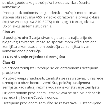
struke, geodetskog stručnjaka i predstavnika učesnika
komasacije.
Predsjednik potkomisije i geodetski stručnjak moraju imati
stepen obrazovanja VSS ili visoko obrazovanje prvog ciklusa
(koji se vrednuje sa 240 ECTS) ili drugog ili trećeg ciklusa
Bolonjskog sistema studiranja.
Član 41
U postupku utvrđivanja stvarnog stanja, a najkasnije do
njegovog završetka, može se sporazumom vršiti zamjena
zemljišta u komasacionom području za zemljišta izvan
komasacionog područja.
3) Utvrđivanje vrijednosti zemljišta
Član 42
Vrijednost zemljišta utvrđuje se orijentacionom i detaljnom
procjenom.
Pri utvrđivanju vrijednosti, zemljišta se razvrstavaju u razrede
uzimajući u obzir bonitet zemljišta, položaj i udaljenost
zemljišta, kao i uticaj režima voda na iskorištavanje zemljišta.
Orijentacionom procjenom ustanovljava se broj vrijednosnih
razreda i njihov međusobni odnos.
Detaljnom procjenom zemljište se razvrstava u ustanovljene