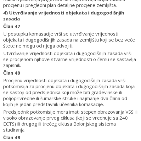
procjenu i pregledni plan detaljne procjene zemljišta.
4) Utvrđivanje vrijednosti objekata i dugogodišnjih
zasada
Član 47
U postupku komasacije vrši se utvrđivanje vrijednosti
objekata i dugogodišnjih zasada na zemljištu koji se bez veće
štete ne mogu od njega odvojiti.
Utvrđivanje vrijednosti objekata i dugogodišnjih zasada vrši
se procjenom njihove stvarne vrijednosti o čemu se sastavlja
zapisnik.
Član 48
Procjenu vrijednosti objekata i dugogodišnjih zasada vrši
potkomisija za procjenu objekata i dugogodišnjih zasada koja
se sastoji od predsjednika koji može biti građevinske ili
poljoprivredne ili šumarske struke i najmanje dva člana od
kojih je jedan predstavnik učesnika komasacije.
Predsjednik potkomisije mora imati stepen obrazovanja VSS ili
visoko obrazovanje prvog ciklusa (koji se vrednuje sa 240
ECTS) ili drugog ili trećeg ciklusa Bolonjskog sistema
studiranja.
Član 49