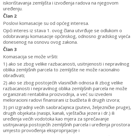
iskorištavanja zemljišta i izvođenja radova na njegovom
uređenju.
Član 2
Poslovi komasacije su od općeg interesa.
Opći interes iz stava 1. ovog člana utvrđuje se odlukom o
odobravanju komasacije općinskog, odnosno gradskog vijeća
donesenog na osnovu ovog zakona.
Član 3
Komasacija se može vršiti:
1) ako se zbog velike razbacanosti, usitnjenosti i nepravilnog
oblika zemljišnih parcela to zemljište ne može racionalno
obrađivati;
2) ako se zbog postojećih vlasničkih odnosa ili zbog velike
razbacanosti i nepravilnog oblika zemljišnih parcela ne može
organizirati rentabilna proizvodnja, a već su izvedeni
melioracioni radovi finansirani iz budžeta ili drugih izvora;
3) pri izgradnji većih saobraćajnica (putevi, željezničke pruge),
drugih objekata (nasipi, kanali, vještačka jezera i dr.) ili
uređenja većih vodotoka kao mjera za sprečavanje
usitnjavanja postojećih zemljišnih parcela i uređenja prostora
umjesto provođenja eksproprijacije i