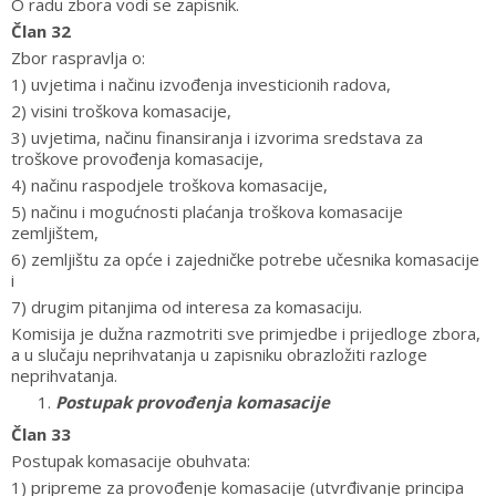
O radu zbora vodi se zapisnik.
Član 32
Zbor raspravlja o:
1) uvjetima i načinu izvođenja investicionih radova,
2) visini troškova komasacije,
3) uvjetima, načinu finansiranja i izvorima sredstava za
troškove provođenja komasacije,
4) načinu raspodjele troškova komasacije,
5) načinu i mogućnosti plaćanja troškova komasacije
zemljištem,
6) zemljištu za opće i zajedničke potrebe učesnika komasacije
i
7) drugim pitanjima od interesa za komasaciju.
Komisija je dužna razmotriti sve primjedbe i prijedloge zbora,
a u slučaju neprihvatanja u zapisniku obrazložiti razloge
neprihvatanja.
Postupak provođenja komasacije
Član 33
Postupak komasacije obuhvata:
1) pripreme za provođenje komasacije (utvrđivanje principa