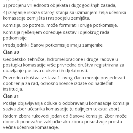
3) procjenu vrijednosti objekata i dugogodišnjih zasada,
4) izlaganje iskaza starog stanja sa uzimanjem želja učesnika
komasacije zemljišta i raspodjelu zemljišta.
Komisija, po potrebi, može formirati i druge potkomisije.
Komisija rješenjem određuje sastav i djelokrug rada
potkomisije.
Predsjednik i članovi potkomisije imaju zamjenike.
Član 30
Geodetsko-tehničke, hidromelioracione i druge radove u
postupku komasacije vrše privredna društva registrirana za
obavljanje poslova u okviru tih djelatnosti.
Privredna društva iz stava 1. ovog člana moraju posjedovati
odobrenja za rad, odnosno licence izdate od nadležnih
institucija.
Član 31
Poslije objavljivanja odluke o odobravanju komasacije komisija
saziva zbor učesnika komasacije (u daljnjem tekstu: zbor).
Radom zbora rukovodi jedan od članova komisije. Zbor može
donositi punovažne zaključke ako zboru prisustvuje prosta
većina učesnika komasacije.