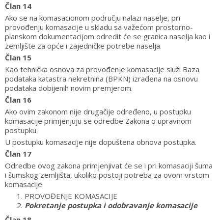
Član 14
Ako se na komasacionom području nalazi naselje, pri
provođenju komasacije u skladu sa važećom prostorno-
planskom dokumentacijom odredit će se granica naselja kao i
zemljište za opće i zajedničke potrebe naselja.
Član 15
Kao tehnička osnova za provođenje komasacije služi Baza
podataka katastra nekretnina (BPKN) izrađena na osnovu
podataka dobijenih novim premjerom.
Član 16
Ako ovim zakonom nije drugačije određeno, u postupku
komasacije primjenjuju se odredbe Zakona o upravnom
postupku.
U postupku komasacije nije dopuštena obnova postupka.
Član 17
Odredbe ovog zakona primjenjivat će se i pri komasaciji šuma
i šumskog zemljišta, ukoliko postoji potreba za ovom vrstom
komasacije.
PROVOĐENJE KOMASACIJE
Pokretanje postupka i odobravanje komasacije
Član 18