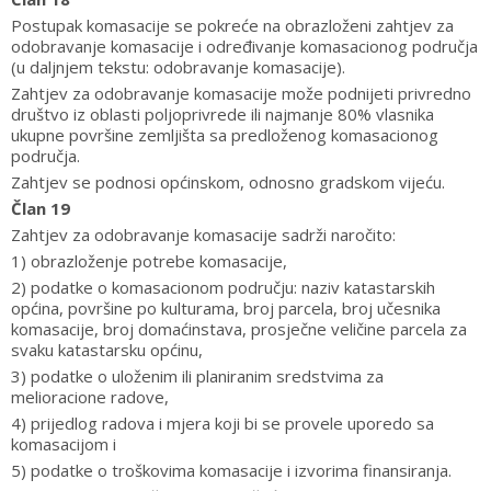
Postupak komasacije se pokreće na obrazloženi zahtjev za
odobravanje komasacije i određivanje komasacionog područja
(u daljnjem tekstu: odobravanje komasacije).
Zahtjev za odobravanje komasacije može podnijeti privredno
društvo iz oblasti poljoprivrede ili najmanje 80% vlasnika
ukupne površine zemljišta sa predloženog komasacionog
područja.
Zahtjev se podnosi općinskom, odnosno gradskom vijeću.
Član 19
Zahtjev za odobravanje komasacije sadrži naročito:
1) obrazloženje potrebe komasacije,
2) podatke o komasacionom području: naziv katastarskih
općina, površine po kulturama, broj parcela, broj učesnika
komasacije, broj domaćinstava, prosječne veličine parcela za
svaku katastarsku općinu,
3) podatke o uloženim ili planiranim sredstvima za
melioracione radove,
4) prijedlog radova i mjera koji bi se provele uporedo sa
komasacijom i
5) podatke o troškovima komasacije i izvorima finansiranja.