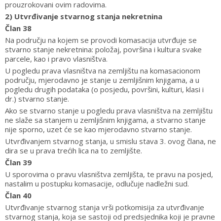
prouzrokovani ovim radovima.
2) Utvrđivanje stvarnog stanja nekretnina
Član 38
Na području na kojem se provodi komasacija utvrđuje se
stvarno stanje nekretnina: položaj, površina i kultura svake
parcele, kao i pravo vlasništva.
U pogledu prava vlasništva na zemljištu na komasacionom
području, mjerodavno je stanje u zemljišnim knjigama, a u
pogledu drugih podataka (o posjedu, površini, kulturi, klasi i
dr.) stvarno stanje.
Ako se stvarno stanje u pogledu prava vlasništva na zemljištu
ne slaže sa stanjem u zemljišnim knjigama, a stvarno stanje
nije sporno, uzet će se kao mjerodavno stvarno stanje.
Utvrđivanjem stvarnog stanja, u smislu stava 3. ovog člana, ne
dira se u prava trećih lica na to zemljište.
Član 39
U sporovima o pravu vlasništva zemljišta, te pravu na posjed,
nastalim u postupku komasacije, odlučuje nadležni sud.
Član 40
Utvrđivanje stvarnog stanja vrši potkomisija za utvrđivanje
stvarnog stanja, koja se sastoji od predsjednika koji je pravne