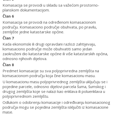
Komasacija se provodi u skladu sa važećom prostorno-
planskom dokumentacijom.
Član 6
Komasacija se provodi na određenom komasacionom
području. Komasaciono područje obuhvata, po pravilu,
zemljište jedne katastarske općine.
Član 7
Kada ekonomski ili drugi opravdani razlozi zahtijevaju,
komasaciono područje može obuhvatiti samo jedan
zaokruženi dio katastarske općine ili više katastarskih općina,
odnosno njihovih dijelova.
Član 8
Predmet komasacije su sva poljoprivredna zemljišta na
komasacionom području koja čine komasacionu masu.
U komasacionu masu poljoprivrednog zemljišta uključuju se i
pojedine parcele, odnosno dijelovi parcela šuma, šumskog i
drugog zemljišta koje se nalazi kao enklava ili poluenklava u
poljoprivrednom zemljištu.
Odlukom o odobrenju komasacije i određivanju komasacionog
područja mogu se pojedina zemljišta isključiti iz komasacione
mase.