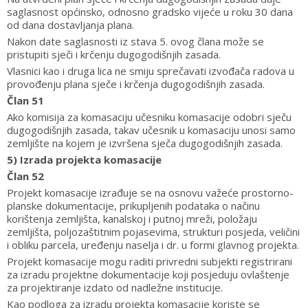
saglasnost općinsko, odnosno gradsko vijeće u roku 30 dana
od dana dostavljanja plana.
Nakon date saglasnosti iz stava 5. ovog člana može se
pristupiti sječi i krčenju dugogodišnjih zasada.
Vlasnici kao i druga lica ne smiju sprečavati izvođača radova u
provođenju plana sječe i krčenja dugogodišnjih zasada.
Član 51
Ako komisija za komasaciju učesniku komasacije odobri sječu
dugogodišnjih zasada, takav učesnik u komasaciju unosi samo
zemljište na kojem je izvršena sječa dugogodišnjih zasada.
5) Izrada projekta komasacije
Član 52
Projekt komasacije izrađuje se na osnovu važeće prostorno-
planske dokumentacije, prikupljenih podataka o načinu
korištenja zemljišta, kanalskoj i putnoj mreži, položaju
zemljišta, poljozaštitnim pojasevima, strukturi posjeda, veličini
i obliku parcela, uređenju naselja i dr. u formi glavnog projekta.
Projekt komasacije mogu raditi privredni subjekti registrirani
za izradu projektne dokumentacije koji posjeduju ovlaštenje
za projektiranje izdato od nadležne institucije.
Kao podloga za izradu projekta komasacije koriste se