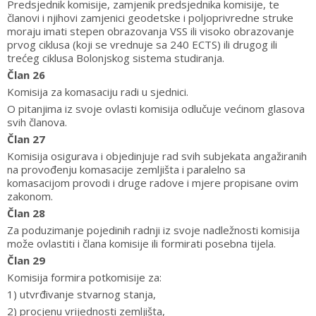
Predsjednik komisije, zamjenik predsjednika komisije, te
članovi i njihovi zamjenici geodetske i poljoprivredne struke
moraju imati stepen obrazovanja VSS ili visoko obrazovanje
prvog ciklusa (koji se vrednuje sa 240 ECTS) ili drugog ili
trećeg ciklusa Bolonjskog sistema studiranja.
Član 26
Komisija za komasaciju radi u sjednici.
O pitanjima iz svoje ovlasti komisija odlučuje većinom glasova
svih članova.
Član 27
Komisija osigurava i objedinjuje rad svih subjekata angažiranih
na provođenju komasacije zemljišta i paralelno sa
komasacijom provodi i druge radove i mjere propisane ovim
zakonom.
Član 28
Za poduzimanje pojedinih radnji iz svoje nadležnosti komisija
može ovlastiti i člana komisije ili formirati posebna tijela.
Član 29
Komisija formira potkomisije za:
1) utvrđivanje stvarnog stanja,
2) procjenu vrijednosti zemljišta,