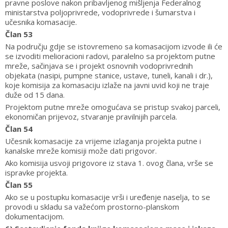
pravne poslove nakon pribavljenog mišljenja Federalnog
ministarstva poljoprivrede, vodoprivrede i šumarstva i
učesnika komasacije.
Član 53
Na području gdje se istovremeno sa komasacijom izvode ili će
se izvoditi melioracioni radovi, paralelno sa projektom putne
mreže, sačinjava se i projekt osnovnih vodoprivrednih
objekata (nasipi, pumpne stanice, ustave, tuneli, kanali i dr.),
koje komisija za komasaciju izlaže na javni uvid koji ne traje
duže od 15 dana.
Projektom putne mreže omogućava se pristup svakoj parceli,
ekonomičan prijevoz, stvaranje pravilnijih parcela.
Član 54
Učesnik komasacije za vrijeme izlaganja projekta putne i
kanalske mreže komisiji može dati prigovor.
Ako komisija usvoji prigovore iz stava 1. ovog člana, vrše se
ispravke projekta.
Član 55
Ako se u postupku komasacije vrši i uređenje naselja, to se
provodi u skladu sa važećom prostorno-planskom
dokumentacijom.