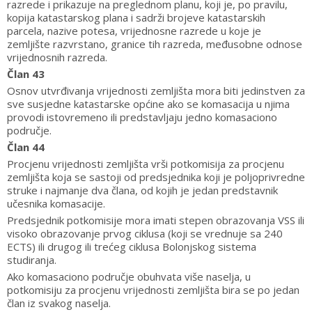
razrede i prikazuje na preglednom planu, koji je, po pravilu,
kopija katastarskog plana i sadrži brojeve katastarskih
parcela, nazive potesa, vrijednosne razrede u koje je
zemljište razvrstano, granice tih razreda, međusobne odnose
vrijednosnih razreda.
Član 43
Osnov utvrđivanja vrijednosti zemljišta mora biti jedinstven za
sve susjedne katastarske općine ako se komasacija u njima
provodi istovremeno ili predstavljaju jedno komasaciono
područje.
Član 44
Procjenu vrijednosti zemljišta vrši potkomisija za procjenu
zemljišta koja se sastoji od predsjednika koji je poljoprivredne
struke i najmanje dva člana, od kojih je jedan predstavnik
učesnika komasacije.
Predsjednik potkomisije mora imati stepen obrazovanja VSS ili
visoko obrazovanje prvog ciklusa (koji se vrednuje sa 240
ECTS) ili drugog ili trećeg ciklusa Bolonjskog sistema
studiranja.
Ako komasaciono područje obuhvata više naselja, u
potkomisiju za procjenu vrijednosti zemljišta bira se po jedan
član iz svakog naselja.