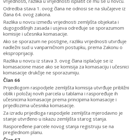
vrijednosti, razlika u vrijednosti isplatit će mu se u novcu.
Odredba stava 1. ovog člana ne odnosi se na slučajeve iz
člana 64. ovog zakona.
Razlika u novcu između vrijednosti zemljišta objekata i
dugogodišnjih zasada i usjeva određuje se sporazumom
komisije i učesnika komasacije.
Ako se sporazum ne postigne, razliku vrijednosti utvrđuje
nadležni sud u vanparničnom postupku, prema Zakonu o
eksproprijaciji.
Razlika u novcu iz stava 3. ovog člana isplaćuje se iz
komasacione mase ako se komisija za komasaciju i učesnici
komasacije drukčije ne sporazumiju.
Član 66
Prijedlogom raspodjele zemljišta komisija utvrđuje približni
oblik i položaj novih parcela u tablama i raspoređuje ih
učesnicima komasacije prema principima komasacije i
prijedlozima učesnika komasacije.
Za izradu prijedloga raspodjele zemljišta mjerodavno je
stanje utvrđeno u iskazu zemljišta starog stanja.
Raspoređene parcele novog stanja registruju se na
preglednom planu.
Član 67