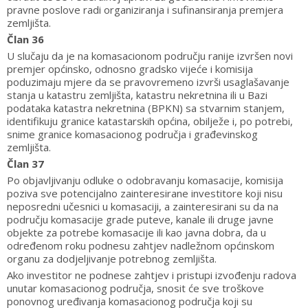
pravne poslove radi organiziranja i sufinansiranja premjera
zemljišta.
Član 36
U slučaju da je na komasacionom području ranije izvršen novi
premjer općinsko, odnosno gradsko vijeće i komisija
poduzimaju mjere da se pravovremeno izvrši usaglašavanje
stanja u katastru zemljišta, katastru nekretnina ili u Bazi
podataka katastra nekretnina (BPKN) sa stvarnim stanjem,
identifikuju granice katastarskih općina, obilježe i, po potrebi,
snime granice komasacionog područja i građevinskog
zemljišta.
Član 37
Po objavljivanju odluke o odobravanju komasacije, komisija
poziva sve potencijalno zainteresirane investitore koji nisu
neposredni učesnici u komasaciji, a zainteresirani su da na
području komasacije grade puteve, kanale ili druge javne
objekte za potrebe komasacije ili kao javna dobra, da u
određenom roku podnesu zahtjev nadležnom općinskom
organu za dodjeljivanje potrebnog zemljišta.
Ako investitor ne podnese zahtjev i pristupi izvođenju radova
unutar komasacionog područja, snosit će sve troškove
ponovnog uređivanja komasacionog područja koji su