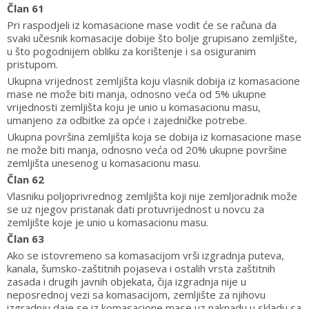
Član 61
Pri raspodjeli iz komasacione mase vodit će se računa da
svaki učesnik komasacije dobije što bolje grupisano zemljište,
u što pogodnijem obliku za korištenje i sa osiguranim
pristupom.
Ukupna vrijednost zemljišta koju vlasnik dobija iz komasacione
mase ne može biti manja, odnosno veća od 5% ukupne
vrijednosti zemljišta koju je unio u komasacionu masu,
umanjeno za odbitke za opće i zajedničke potrebe.
Ukupna površina zemljišta koja se dobija iz komasacione mase
ne može biti manja, odnosno veća od 20% ukupne površine
zemljišta unesenog u komasacionu masu.
Član 62
Vlasniku poljoprivrednog zemljišta koji nije zemljoradnik može
se uz njegov pristanak dati protuvrijednost u novcu za
zemljište koje je unio u komasacionu masu.
Član 63
Ako se istovremeno sa komasacijom vrši izgradnja puteva,
kanala, šumsko-zaštitnih pojaseva i ostalih vrsta zaštitnih
zasada i drugih javnih objekata, čija izgradnja nije u
neposrednoj vezi sa komasacijom, zemljište za njihovu
izgradnju daje se iz komasacione mase uz naknadu u skladu sa