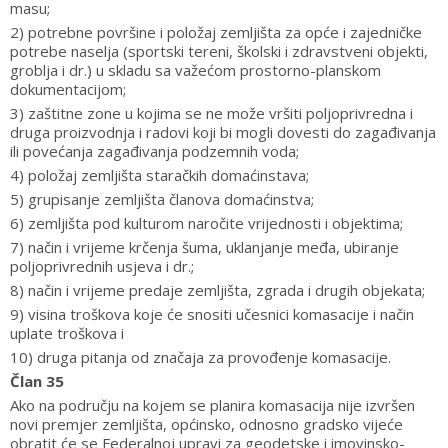
masu;
2) potrebne površine i položaj zemljišta za opće i zajedničke
potrebe naselja (sportski tereni, školski i zdravstveni objekti,
groblja i dr.) u skladu sa važećom prostorno-planskom
dokumentacijom;
3) zaštitne zone u kojima se ne može vršiti poljoprivredna i
druga proizvodnja i radovi koji bi mogli dovesti do zagađivanja
ili povećanja zagađivanja podzemnih voda;
4) položaj zemljišta staračkih domaćinstava;
5) grupisanje zemljišta članova domaćinstva;
6) zemljišta pod kulturom naročite vrijednosti i objektima;
7) način i vrijeme krčenja šuma, uklanjanje međa, ubiranje
poljoprivrednih usjeva i dr.;
8) način i vrijeme predaje zemljišta, zgrada i drugih objekata;
9) visina troškova koje će snositi učesnici komasacije i način
uplate troškova i
10) druga pitanja od značaja za provođenje komasacije.
Član 35
Ako na području na kojem se planira komasacija nije izvršen
novi premjer zemljišta, općinsko, odnosno gradsko vijeće
obratit će se Federalnoj upravi za geodetske i imovinsko-