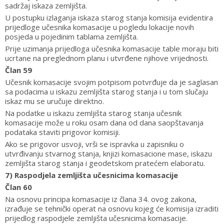
sadržaj iskaza zemljišta.
U postupku izlaganja iskaza starog stanja komisija evidentira
prijedloge učesnika komasacije u pogledu lokacije novih
posjeda u pojedinim tablama zemljišta.
Prije uzimanja prijedloga učesnika komasacije table moraju biti
ucrtane na preglednom planu i utvrđene njihove vrijednosti.
Član 59
Učesnik komasacije svojim potpisom potvrđuje da je saglasan
sa podacima u iskazu zemljišta starog stanja i u tom slučaju
iskaz mu se uručuje direktno.
Na podatke u iskazu zemljišta starog stanja učesnik
komasacije može u roku osam dana od dana saopštavanja
podataka staviti prigovor komisiji.
Ako se prigovor usvoji, vrši se ispravka u zapisniku o
utvrđivanju stvarnog stanja, knjizi komasacione mase, iskazu
zemljišta starog stanja i geodetskom pratećem elaboratu.
7) Raspodjela zemljišta učesnicima komasacije
Član 60
Na osnovu principa komasacije iz člana 34. ovog zakona,
izrađuje se tehnički operat na osnovu kojeg će komisija izraditi
prijedlog raspodjele zemljišta učesnicima komasacije.