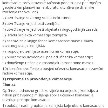
komasacije, provjeravanje tačnosti podataka na postojećim
geodetskim planovima i elaboratu, utvrđivanje dinamike
izvršenja radova i dr.);
2) utvrđivanje stvarnog stanja nekretnina;
3) utvrđivanje vrijednosti zemljišta;
4) utvrđivanje vrijednosti objekata i dugogodišnjih zasada;
5) izradu projekta komasacije zemljišta;
6) sastavljanje knjige fonda komasacione mase i iskaza
stvarnog stanja zemljišta;
7) raspodjelu zemljišta učesnicima komasacije;
8) privremeno uvođenje u posjed učesnika komasacije;
9) donošenje rješenja o raspodjeli komasacione mase i
10) konačno uvođenje u posjed učesnika komasacije i završni
radovi komasacije.
1) Pripreme za provođenje komasacije
Član 34
Općinsko, odnosno gradsko vijeće na prijedlog komisije, a
nakon pribavljenog mišljenja zbora učesnika komasacije,
utvrđuje principe komasacije:
1) položaj i način grupisanja zemljišta koje ulazi u komasacionu