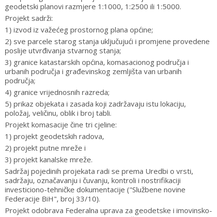
geodetski planovi razmjere 1:1000, 1:2500 ili 1:5000.
Projekt sadrži:
1) izvod iz važećeg prostornog plana općine;
2) sve parcele starog stanja uključujući i promjene provedene
poslije utvrđivanja stvarnog stanja;
3) granice katastarskih općina, komasacionog područja i
urbanih područja i građevinskog zemljišta van urbanih
područja;
4) granice vrijednosnih razreda;
5) prikaz objekata i zasada koji zadržavaju istu lokaciju,
položaj, veličinu, oblik i broj tabli.
Projekt komasacije čine tri cjeline:
1) projekt geodetskih radova,
2) projekt putne mreže i
3) projekt kanalske mreže.
Sadržaj pojedinih projekata radi se prema Uredbi o vrsti,
sadržaju, označavanju i čuvanju, kontroli i nostrifikaciji
investiciono-tehničke dokumentacije ("Službene novine
Federacije BiH", broj 33/10).
Projekt odobrava Federalna uprava za geodetske i imovinsko-