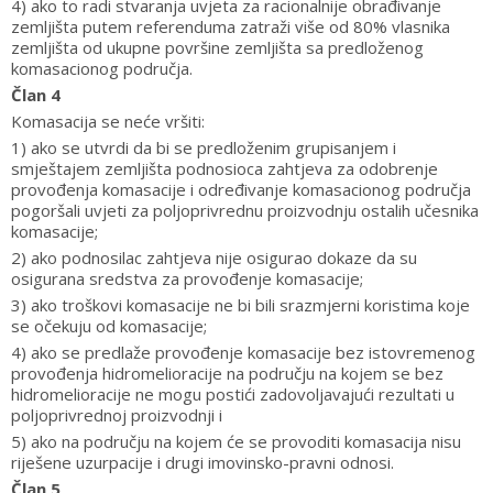
4) ako to radi stvaranja uvjeta za racionalnije obrađivanje
zemljišta putem referenduma zatraži više od 80% vlasnika
zemljišta od ukupne površine zemljišta sa predloženog
komasacionog područja.
Član 4
Komasacija se neće vršiti:
1) ako se utvrdi da bi se predloženim grupisanjem i
smještajem zemljišta podnosioca zahtjeva za odobrenje
provođenja komasacije i određivanje komasacionog područja
pogoršali uvjeti za poljoprivrednu proizvodnju ostalih učesnika
komasacije;
2) ako podnosilac zahtjeva nije osigurao dokaze da su
osigurana sredstva za provođenje komasacije;
3) ako troškovi komasacije ne bi bili srazmjerni koristima koje
se očekuju od komasacije;
4) ako se predlaže provođenje komasacije bez istovremenog
provođenja hidromelioracije na području na kojem se bez
hidromelioracije ne mogu postići zadovoljavajući rezultati u
poljoprivrednoj proizvodnji i
5) ako na području na kojem će se provoditi komasacija nisu
riješene uzurpacije i drugi imovinsko-pravni odnosi.
Član 5