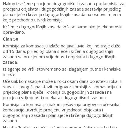
Nakon izvršene procjene dugogodišnjih zasada potkomisija za
procjenu objekata i dugogodišnjih zasada sastavlja prijedlog
plana sječe i krčenja dugogodišnjih zasada na osnovu mjerila
koje prethodno utvrdi komisija.
Krčenje dugogodišnjih zasada vrši se samo ako je ekonomski
opravdano.
Član 50
Komisija za komasaciju izlaže na javni uvid, koji ne traje duže
od 15 dana, prijedlog plana sječe i krčenja dugogodišnjih
zasada sa procjenom vrijednosti objekata i dugogodišnjih
zasada.
Izlaganje se vrši istovremeno sa izlaganjem putne i kanalske
mreže.
Učesnik komasacije može u roku osam dana po isteku roka iz
stava 1. ovog člana staviti prigovor komisiji za komasaciju na
prijedlog plana sječe i krčenja dugogodišnjih zasada i na
procjenu vrijednosti objekata i dugogodišnjih zasada.
Komisija za komasaciju nakon rješavanja prigovora učesnika
komasacije utvrđuje procjenu vrijednosti objekata i
dugogodišnjih zasada i plan sječe i krčenja dugogodišnjih
zasada.
Na utvrđeni plan sječe i krčenja dugogodišnjih zasada daje