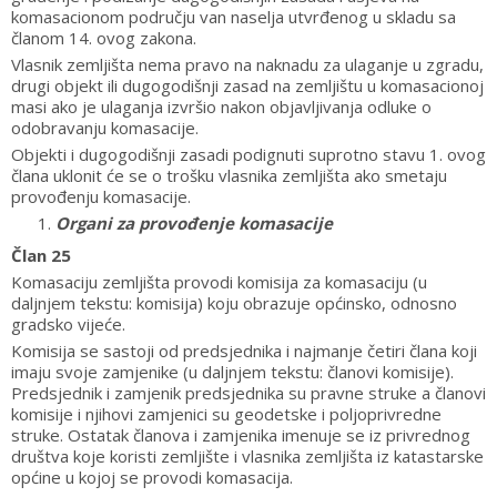
komasacionom području van naselja utvrđenog u skladu sa
članom 14. ovog zakona.
Vlasnik zemljišta nema pravo na naknadu za ulaganje u zgradu,
drugi objekt ili dugogodišnji zasad na zemljištu u komasacionoj
masi ako je ulaganja izvršio nakon objavljivanja odluke o
odobravanju komasacije.
Objekti i dugogodišnji zasadi podignuti suprotno stavu 1. ovog
člana uklonit će se o trošku vlasnika zemljišta ako smetaju
provođenju komasacije.
Organi za provođenje komasacije
Član 25
Komasaciju zemljišta provodi komisija za komasaciju (u
daljnjem tekstu: komisija) koju obrazuje općinsko, odnosno
gradsko vijeće.
Komisija se sastoji od predsjednika i najmanje četiri člana koji
imaju svoje zamjenike (u daljnjem tekstu: članovi komisije).
Predsjednik i zamjenik predsjednika su pravne struke a članovi
komisije i njihovi zamjenici su geodetske i poljoprivredne
struke. Ostatak članova i zamjenika imenuje se iz privrednog
društva koje koristi zemljište i vlasnika zemljišta iz katastarske
općine u kojoj se provodi komasacija.