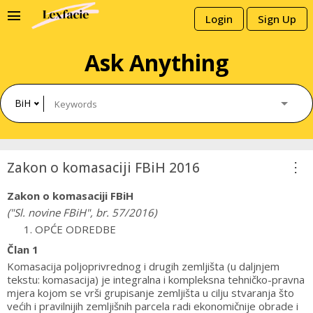
menu
Login
Sign Up
Ask Anything
BiH
more_vert
Zakon o komasaciji FBiH 2016
Zakon o komasaciji FBiH
("Sl. novine FBiH", br. 57/2016)
OPĆE ODREDBE
Član 1
Komasacija poljoprivrednog i drugih zemljišta (u daljnjem
tekstu: komasacija) je integralna i kompleksna tehničko-pravna
mjera kojom se vrši grupisanje zemljišta u cilju stvaranja što
većih i pravilnijih zemljišnih parcela radi ekonomičnije obrade i