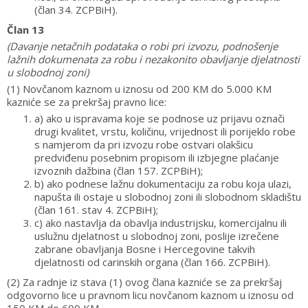
(član 34. ZCPBiH).
Član 13
(Davanje netačnih podataka o robi pri izvozu, podnošenje
lažnih dokumenata za robu i nezakonito obavljanje djelatnosti
u slobodnoj zoni)
(1) Novčanom kaznom u iznosu od 200 KM do 5.000 KM
kazniće se za prekršaj pravno lice:
a) ako u ispravama koje se podnose uz prijavu označi
drugi kvalitet, vrstu, količinu, vrijednost ili porijeklo robe
s namjerom da pri izvozu robe ostvari olakšicu
predviđenu posebnim propisom ili izbjegne plaćanje
izvoznih dažbina (član 157. ZCPBiH);
b) ako podnese lažnu dokumentaciju za robu koja ulazi,
napušta ili ostaje u slobodnoj zoni ili slobodnom skladištu
(član 161. stav 4. ZCPBiH);
c) ako nastavlja da obavlja industrijsku, komercijalnu ili
uslužnu djelatnost u slobodnoj zoni, poslije izrečene
zabrane obavljanja Bosne i Hercegovine takvih
djelatnosti od carinskih organa (član 166. ZCPBiH).
(2) Za radnje iz stava (1) ovog člana kazniće se za prekršaj
odgovorno lice u pravnom licu novčanom kaznom u iznosu od