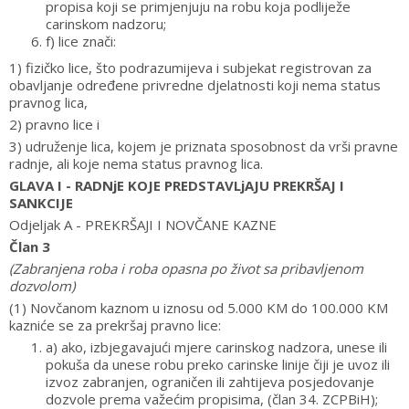
propisa koji se primjenjuju na robu koja podliježe
carinskom nadzoru;
f) lice znači:
1) fizičko lice, što podrazumijeva i subjekat registrovan za
obavljanje određene privredne djelatnosti koji nema status
pravnog lica,
2) pravno lice i
3) udruženje lica, kojem je priznata sposobnost da vrši pravne
radnje, ali koje nema status pravnog lica.
GLAVA I - RADNjE KOJE PREDSTAVLjAJU PREKRŠAJ I
SANKCIJE
Odjeljak A - PREKRŠAJI I NOVČANE KAZNE
Član 3
(Zabranjena roba i roba opasna po život sa pribavljenom
dozvolom)
(1) Novčanom kaznom u iznosu od 5.000 KM do 100.000 KM
kazniće se za prekršaj pravno lice:
a) ako, izbjegavajući mjere carinskog nadzora, unese ili
pokuša da unese robu preko carinske linije čiji je uvoz ili
izvoz zabranjen, ograničen ili zahtijeva posjedovanje
dozvole prema važećim propisima, (član 34. ZCPBiH);