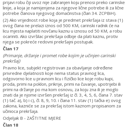
prijavi robu čiji uvoz nije zabranjen koju prenosi preko carinske
linije, a koja je namijenjena za njegove lične potrebe ili za lične
potrebe članova njegovog domaćinstva (član 34. ZCPBiH).
(2) Ako vrijednost robe koja je predmet prekršaja iz stava (1)
ovog člana ne prelazi iznos od 500 KM, carinski radnik će na
licu mjesta naplatiti novčanu kaznu u iznosu od 50 KM, a robu
ocariniti. Ako izvršilac prekršaja odbije da plati kaznu, protiv
njega se pokreće redovni prekršajni postupak.
Član 17
(Primanje, držanje i promet robe kojim je učinjen carinski
prekršaj)
Pravno lice, subjekt registrovan za obavljanje određene
privredne djelatnosti koje nema status pravnog lica,
odgovorno lice u pravnom licu i fizičko lice koje robu kupi,
proda, primi na poklon, prikrije, primi na čuvanje, upotrijebi ili
primi na držanje po ma kom osnovu, za koju zna ili je moglo
znati da je njome izvršen prekršaj iz čl. 3, 4, 5, 6, člana 7. stav
(1) tač. a), b) i c), čl. 8, 9, 10. i člana 11. stav (1) tačka e) ovog
zakona, kazniće se za prekršaj istom kaznom propisanom za
učinioca prekršaja.
Odjeljak B - ZAŠTITNE MJERE
Član 18