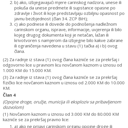
b) ako, izbjegavajući mjere carinskog nadzora, unese ili
pokuša da unese predmete ili supstance opasne po
zdravlje i život ili koje predstavljaju ozbiljnu opasnost po
javnu bezbjednost (član 34. ZCP BiH);
c) ako podnese ili dovede do podnošenja nadležnom
carinskom organu, isprave, informacije, uvjerenja ili bilo
kojeg drugog dokumenta koji je netačan, lažan ili
krivotvoren s namjerom da izbjegne bilo kakve zabrane
ili ograničenja navedena u stavu (1) tačka a) i b) ovog
člana.
(2) Za radnje iz stava (1) ovog člana kazniće se za prekršaj i
odgovorno lice u pravnom licu novčanom kaznom u iznosu od
1.000 KM do 15.000 KM.
(3) Za radnje iz stava (1) ovog člana kazniće se za prekršaj
fizičko lice novčanom kaznom u iznosu od 2.000 KM do 10.000
KM.
Član 4
(Opojne droge, oružje, municija ili eksploziv sa pribavljenom
dozvolom)
(1) Novčanom kaznom u iznosu od 3.000 KM do 80.000 KM
kazniće se za prekršaj pravno lice:
a) ako ne prijavi carinskom organu opojne droge ili