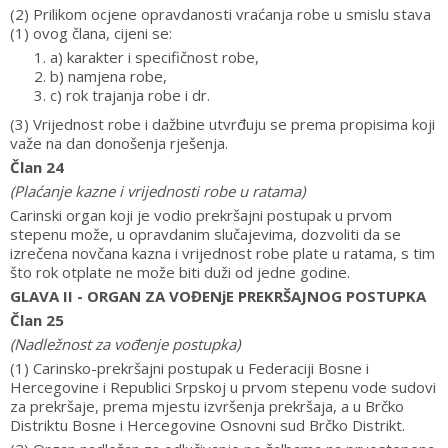
(2) Prilikom ocjene opravdanosti vraćanja robe u smislu stava
(1) ovog člana, cijeni se:
a) karakter i specifičnost robe,
b) namjena robe,
c) rok trajanja robe i dr.
(3) Vrijednost robe i dažbine utvrđuju se prema propisima koji
važe na dan donošenja rješenja.
Član 24
(Plaćanje kazne i vrijednosti robe u ratama)
Carinski organ koji je vodio prekršajni postupak u prvom
stepenu može, u opravdanim slučajevima, dozvoliti da se
izrečena novčana kazna i vrijednost robe plate u ratama, s tim
što rok otplate ne može biti duži od jedne godine.
GLAVA II - ORGAN ZA VOĐENjE PREKRŠAJNOG POSTUPKA
Član 25
(Nadležnost za vođenje postupka)
(1) Carinsko-prekršajni postupak u Federaciji Bosne i
Hercegovine i Republici Srpskoj u prvom stepenu vode sudovi
za prekršaje, prema mjestu izvršenja prekršaja, a u Brčko
Distriktu Bosne i Hercegovine Osnovni sud Brčko Distrikt.