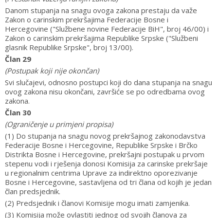
Danom stupanja na snagu ovoga zakona prestaju da važe
Zakon o carinskim prekršajima Federacije Bosne i
Hercegovine ("Službene novine Federacije BiH", broj 46/00) i
Zakon o carinskim prekršajima Republike Srpske ("Službeni
glasnik Republike Srpske", broj 13/00).
Član 29
(Postupak koji nije okončan)
Svi slučajevi, odnosno postupci koji do dana stupanja na snagu
ovog zakona nisu okončani, završiće se po odredbama ovog
zakona.
Član 30
(Ograničenje u primjeni propisa)
(1) Do stupanja na snagu novog prekršajnog zakonodavstva
Federacije Bosne i Hercegovine, Republike Srpske i Brčko
Distrikta Bosne i Hercegovine, prekršajni postupak u prvom
stepenu vodi i rješenja donosi Komisija za carinske prekršaje
u regionalnim centrima Uprave za indirektno oporezivanje
Bosne i Hercegovine, sastavljena od tri člana od kojih je jedan
član predsjednik.
(2) Predsjednik i članovi Komisije mogu imati zamjenika.
(3) Komisija može ovlastiti jednog od svojih članova za