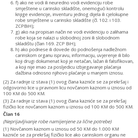
f) ako ne vodi ili neuredno vodi evidenciju robe
smještene u carinsko skladište, onemogući kontrolu
knjige evidencije, inventuru jednog dijela ili cjelokupne
robe smještene u carinsko skladište (čl. 102. i 103.
ZCPBiH);
g) ako na propisan način ne vodi evidenciju o zalihama
robe koja se nalazi u slobodnoj zoni ili slobodnom
skladištu (član 169. ZCP BiH);
h) ako podnese ili dovede do podnošenja nadležnom
carinskom organu ispravu, informaciju, uvjerenje ili bilo
koji drugi dokumenat koji je netačan, lažan ili falsifikovan,
a koji nije imao za posljedicu izbjegavanje plaćanja
dažbina odnosno njihovo plaćanje u manjem iznosu.
(2) Za radnje iz stava (1) ovog člana kazniće se za prekršaj i
odgovorno lice u pravnom licu novčanom kaznom u iznosu od
100 KM do 500 KM.
(3) Za radnje iz stava (1) ovog člana kazniće se za prekršaj
fizičko lice novčanom kaznom u iznosu od 100 KM do 500 KM.
Član 16
(Neprijavljivanje robe namijenjene za lične potrebe)
(1) Novčanom kaznom u iznosu od 50 KM do 1.000 KM
kazniće se za prekršaj fizičko lice ako carinskom organu ne