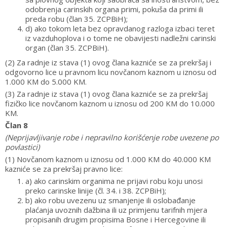
odobrenja carinskih organa primi, pokuša da primi ili
preda robu (član 35. ZCPBiH);
d) ako tokom leta bez opravdanog razloga izbaci teret
iz vazduhoplova i o tome ne obavijesti nadležni carinski
organ (član 35. ZCPBiH).
(2) Za radnje iz stava (1) ovog člana kazniće se za prekršaj i
odgovorno lice u pravnom licu novčanom kaznom u iznosu od
1.000 KM do 5.000 KM.
(3) Za radnje iz stava (1) ovog člana kazniće se za prekršaj
fizičko lice novčanom kaznom u iznosu od 200 KM do 10.000
KM.
Član 8
(Neprijavljivanje robe i nepravilno korišćenje robe uvezene po
povlastici)
(1) Novčanom kaznom u iznosu od 1.000 KM do 40.000 KM
kazniće se za prekršaj pravno lice:
a) ako carinskim organima ne prijavi robu koju unosi
preko carinske linije (čl. 34. i 38. ZCPBiH);
b) ako robu uvezenu uz smanjenje ili oslobađanje
plaćanja uvoznih dažbina ili uz primjenu tarifnih mjera
propisanih drugim propisima Bosne i Hercegovine ili