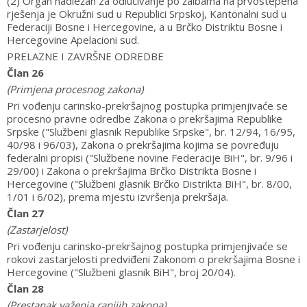
(2) Organ nadležan za odlučivanje po žalbama na prvostepena
rješenja je Okružni sud u Republici Srpskoj, Kantonalni sud u
Federaciji Bosne i Hercegovine, a u Brčko Distriktu Bosne i
Hercegovine Apelacioni sud.
PRELAZNE I ZAVRŠNE ODREDBE
Član 26
(Primjena procesnog zakona)
Pri vođenju carinsko-prekršajnog postupka primjenjivaće se
procesno pravne odredbe Zakona o prekršajima Republike
Srpske ("Službeni glasnik Republike Srpske", br. 12/94, 16/95,
40/98 i 96/03), Zakona o prekršajima kojima se povređuju
federalni propisi ("Službene novine Federacije BiH", br. 9/96 i
29/00) i Zakona o prekršajima Brčko Distrikta Bosne i
Hercegovine ("Službeni glasnik Brčko Distrikta BiH", br. 8/00,
1/01 i 6/02), prema mjestu izvršenja prekršaja.
Član 27
(Zastarjelost)
Pri vođenju carinsko-prekršajnog postupka primjenjivaće se
rokovi zastarjelosti predviđeni Zakonom o prekršajima Bosne i
Hercegovine ("Službeni glasnik BiH", broj 20/04).
Član 28
(Prestanak važenja ranijih zakona)