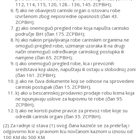
112, 114, 115, 120, 128.- 136, 145. ZCPBiH);
f) ako ne obavijesti carinski organ o istovaru robe
izvršenom zbog neposredne opasnosti (član 43.
ZCPBiH);
g) ako onemogući pregled robe koja napušta carinsko
područje BiH (član 175. ZCPBiH);
h) ako nakon prijavljivanja robe carinskim organima ne
omogući pregled robe, uzimanje uzoraka ili na drugi
način onemogući određivanje carinskog postupka ili
namjene (član 65. ZCPBiH);
i) ako onemogući pregled robe, lica i prevoznih
sredstava koji ulaze, napuštaju ili ostaju u slobodnoj zoni
(član 161. ZCPBiH);
j) ako ne čuva dokumente koji se odnose na sprovedeni
carinski postupak (član 15. ZCPBiH);
k) ako u bescarinskoj prodavnici prodaje robu licima koja
ne ispunjavaju uslove za kupovinu te robe (član 95.
ZCPBiH);
l) ako ne koristi putne pravce za prevoz robe koje su
odredili carinski organi (član 35. ZCPBiH).
(2) Za radnje iz stava (1) ovog člana kazniće se za prekršaj i
odgovorno lice u pravnom licu novčanom kaznom u iznosu od
100 KM do 500 KM.