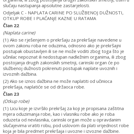
slučaju nastupanja apsolutne zastarjelosti.
Odjeljak C - NAPLATA CARINE PO SLUŽBENOJ DUŽNOSTI,
OTKUP ROBE I PLAĆANjE KAZNE U RATAMA
Član 22
(Naplata carine)
(1) Ako se rješenjem o prekršaju za prekršaje navedene u
ovom zakonu roba ne oduzima, odnosno ako je prekršajni
postupak obustavljen ili se ne može voditi zbog toga što je
učinilac nepoznat ili nedostupan nadležnim organima, ili zbog
postojanja drugih zakonskih smetnji, carinski organ će po
službenoj dužnosti pokrenuti postupak naplate uvoznih i
izvoznih dažbina.
(2) Ako se iznos dažbina ne može naplatiti od učinioca
prekršaja, naplatiće se od držaoca robe.
Član 23
(Otkup robe)
(1) Licu koje je izvršilo prekršaj za koji je propisana zaštitna
mjera oduzimanja robe, kao i vlasniku robe ako je roba
oduzeta od nevlasnika, carinski organ može u opravdanim
slučajevima vratiti robu, pod uslovom da plati vrijednost robe
koja je bila predmet prekršaja i uvozne i izvozne dažbine.