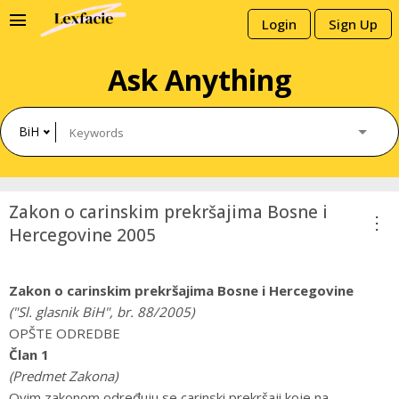
menu
Login
Sign Up
Ask Anything
BiH
Zakon o carinskim prekršajima Bosne i
more_vert
Hercegovine 2005
Zakon o carinskim prekršajima Bosne i Hercegovine
("Sl. glasnik BiH", br. 88/2005)
OPŠTE ODREDBE
Član 1
(Predmet Zakona)
Ovim zakonom određuju se carinski prekršaji koje na