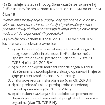
(3) Za radnje iz stava (1) ovog člana kazniće se za prekršaj
fizičko lice novčanom kaznom u iznosu od 100 KM do 800 KM.
Član 15
(Nepravilno postupanje u slučaju nepredviđene okolnosti i
više sile, povreda carinskih obilježja i prekoračenje roka
predaje i drugi slučajevi onemogućavanja vršenja carinskog
nadzora i davanja netačnih podataka)
(1) Novčanom kaznom u iznosu od 150 KM do 1.500 KM
kazniće se za prekršaj pravno lice:
a) ako bez odgađanja ne obavijesti carinski organ da
zbog nepredviđenih okolnosti ili više sile ne može
ispoštovati obavezu predviđenu članom 35. stav 1.
ZCPBiH (član 36. ZCP BiH);
b) ako ne obavijesti nadležni carinski organ o teretu
izbačenom iz vazduhoplova u slučaju opasnosti i mjestu
gdje je teret izbačen (član 35. ZCPBiH);
c) ako povrijedi carinska obilježja (član 69. ZCPBiH);
d) ako prekorači rok za predaju robe određenoj
carinskoj kancelariji (član 35. ZCPBiH);
e) ako nakon stavljanja robe u slobodan promet ne
dopusti pregled dokumenata ili pregled robe carinskim
organima (član 75. ZCP BiH);