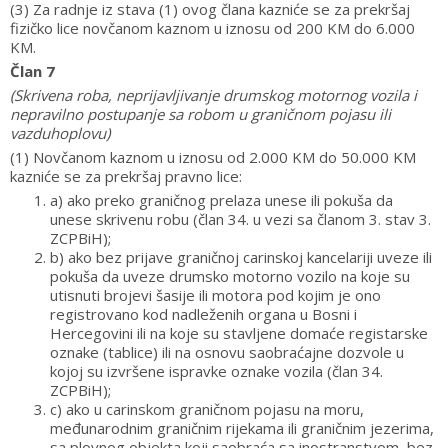
(3) Za radnje iz stava (1) ovog člana kazniće se za prekršaj
fizičko lice novčanom kaznom u iznosu od 200 KM do 6.000
KM.
Član 7
(Skrivena roba, neprijavljivanje drumskog motornog vozila i
nepravilno postupanje sa robom u graničnom pojasu ili
vazduhoplovu)
(1) Novčanom kaznom u iznosu od 2.000 KM do 50.000 KM
kazniće se za prekršaj pravno lice:
a) ako preko graničnog prelaza unese ili pokuša da
unese skrivenu robu (član 34. u vezi sa članom 3. stav 3.
ZCPBiH);
b) ako bez prijave graničnoj carinskoj kancelariji uveze ili
pokuša da uveze drumsko motorno vozilo na koje su
utisnuti brojevi šasije ili motora pod kojim je ono
registrovano kod nadleženih organa u Bosni i
Hercegovini ili na koje su stavljene domaće registarske
oznake (tablice) ili na osnovu saobraćajne dozvole u
kojoj su izvršene ispravke oznake vozila (član 34.
ZCPBiH);
c) ako u carinskom graničnom pojasu na moru,
međunarodnim graničnim rijekama ili graničnim jezerima,
sa plovnog objekta koji saobraća sa inostranstvom, bez