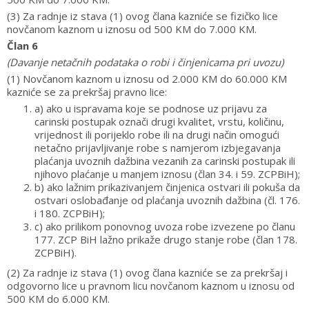
(3) Za radnje iz stava (1) ovog člana kazniće se fizičko lice
novčanom kaznom u iznosu od 500 KM do 7.000 KM.
Član 6
(Davanje netačnih podataka o robi i činjenicama pri uvozu)
(1) Novčanom kaznom u iznosu od 2.000 KM do 60.000 KM
kazniće se za prekršaj pravno lice:
a) ako u ispravama koje se podnose uz prijavu za
carinski postupak označi drugi kvalitet, vrstu, količinu,
vrijednost ili porijeklo robe ili na drugi način omogući
netačno prijavljivanje robe s namjerom izbjegavanja
plaćanja uvoznih dažbina vezanih za carinski postupak ili
njihovo plaćanje u manjem iznosu (član 34. i 59. ZCPBiH);
b) ako lažnim prikazivanjem činjenica ostvari ili pokuša da
ostvari oslobađanje od plaćanja uvoznih dažbina (čl. 176.
i 180. ZCPBiH);
c) ako prilikom ponovnog uvoza robe izvezene po članu
177. ZCP BiH lažno prikaže drugo stanje robe (član 178.
ZCPBiH).
(2) Za radnje iz stava (1) ovog člana kazniće se za prekršaj i
odgovorno lice u pravnom licu novčanom kaznom u iznosu od
500 KM do 6.000 KM.