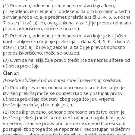
(1) Prevozno, odnosno prenosno sredstvo izgrađeno,
prilagođeno, izmijenjeno ili podešeno na bilo koji način u svrhu
skrivanja robe koja je predmet prekršaja iz čl. 3, 4, 5, 6. i člana
7. stav (1) tač. a) i b), ovog zakona, a za čiji je prevoz odnosno
prenos iskorišćeno, može se oduzeti.
(2) Prevozno, odnosno prenosno sredstvo koje je isključivo
upotrijebljeno za činjenje prekršaja iz člana 3, 4, 5, 6. i člana 7.
stav (1) tač. a) i b) ovog zakona, a za čiji je prevoz odnosno
prenos iskorišćeno, može se oduzeti.
(3) Ovim se ne isključuje pravo trećih lica za naknadu štete od
učinioca prekršaja.
Član 21
(Posebni slučajevi oduzimanja robe i prevoznog sredstva)
(1) Roba ili prevozno, odnosno prenosno sredstvo kojim je
izvršen prekršaj može se oduzeti i kad se postupak protiv
učinioca prekršaja obustavi zbog toga što je u vrijeme
izvršenja prekršaja bio maloljetan.
(2) Roba ili prevozno, odnosno prenosno sredstvo kojim je
izvršen prekršaj može se oduzeti, odnosno naplatiti njihova
vrijednost i kad se protiv učinioca ne može voditi prekršajni
postupak zbog toga što je nepoznat ili nedostupan nadležnim
organima, ili zbog postojanja drugih zakonskih smetnji, osim u