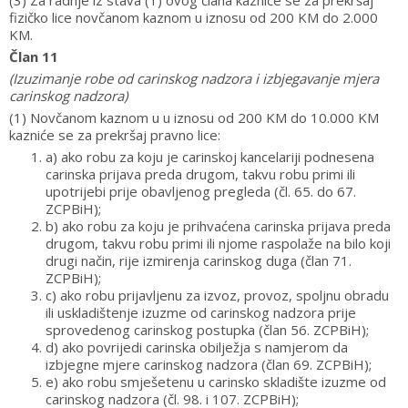
(3) Za radnje iz stava (1) ovog člana kazniće se za prekršaj
fizičko lice novčanom kaznom u iznosu od 200 KM do 2.000
KM.
Član 11
(Izuzimanje robe od carinskog nadzora i izbjegavanje mjera
carinskog nadzora)
(1) Novčanom kaznom u u iznosu od 200 KM do 10.000 KM
kazniće se za prekršaj pravno lice:
a) ako robu za koju je carinskoj kancelariji podnesena
carinska prijava preda drugom, takvu robu primi ili
upotrijebi prije obavljenog pregleda (čl. 65. do 67.
ZCPBiH);
b) ako robu za koju je prihvaćena carinska prijava preda
drugom, takvu robu primi ili njome raspolaže na bilo koji
drugi način, rije izmirenja carinskog duga (član 71.
ZCPBiH);
c) ako robu prijavljenu za izvoz, provoz, spoljnu obradu
ili uskladištenje izuzme od carinskog nadzora prije
sprovedenog carinskog postupka (član 56. ZCPBiH);
d) ako povrijedi carinska obilježja s namjerom da
izbjegne mjere carinskog nadzora (član 69. ZCPBiH);
e) ako robu smješetenu u carinsko skladište izuzme od
carinskog nadzora (čl. 98. i 107. ZCPBiH);