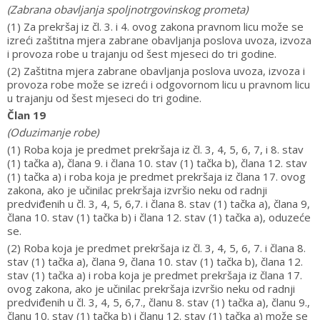
(Zabrana obavljanja spoljnotrgovinskog prometa)
(1) Za prekršaj iz čl. 3. i 4. ovog zakona pravnom licu može se
izreći zaštitna mjera zabrane obavljanja poslova uvoza, izvoza
i provoza robe u trajanju od šest mjeseci do tri godine.
(2) Zaštitna mjera zabrane obavljanja poslova uvoza, izvoza i
provoza robe može se izreći i odgovornom licu u pravnom licu
u trajanju od šest mjeseci do tri godine.
Član 19
(Oduzimanje robe)
(1) Roba koja je predmet prekršaja iz čl. 3, 4, 5, 6, 7, i 8. stav
(1) tačka a), člana 9. i člana 10. stav (1) tačka b), člana 12. stav
(1) tačka a) i roba koja je predmet prekršaja iz člana 17. ovog
zakona, ako je učinilac prekršaja izvršio neku od radnji
predviđenih u čl. 3, 4, 5, 6,7. i člana 8. stav (1) tačka a), člana 9,
člana 10. stav (1) tačka b) i člana 12. stav (1) tačka a), oduzeće
se.
(2) Roba koja je predmet prekršaja iz čl. 3, 4, 5, 6, 7. i člana 8.
stav (1) tačka a), člana 9, člana 10. stav (1) tačka b), člana 12.
stav (1) tačka a) i roba koja je predmet prekršaja iz člana 17.
ovog zakona, ako je učinilac prekršaja izvršio neku od radnji
predviđenih u čl. 3, 4, 5, 6,7., članu 8. stav (1) tačka a), članu 9.,
članu 10. stav (1) tačka b) i članu 12. stav (1) tačka a) može se