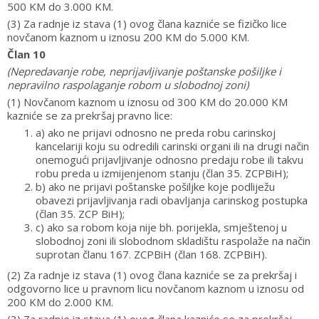
500 KM do 3.000 KM.
(3) Za radnje iz stava (1) ovog člana kazniće se fizičko lice
novčanom kaznom u iznosu 200 KM do 5.000 KM.
Član 10
(Nepredavanje robe, neprijavljivanje poštanske pošiljke i
nepravilno raspolaganje robom u slobodnoj zoni)
(1) Novčanom kaznom u iznosu od 300 KM do 20.000 KM
kazniće se za prekršaj pravno lice:
a) ako ne prijavi odnosno ne preda robu carinskoj
kancelariji koju su odredili carinski organi ili na drugi način
onemogući prijavljivanje odnosno predaju robe ili takvu
robu preda u izmijenjenom stanju (član 35. ZCPBiH);
b) ako ne prijavi poštanske pošiljke koje podliježu
obavezi prijavljivanja radi obavljanja carinskog postupka
(član 35. ZCP BiH);
c) ako sa robom koja nije bh. porijekla, smještenoj u
slobodnoj zoni ili slobodnom skladištu raspolaže na način
suprotan članu 167. ZCPBiH (član 168. ZCPBiH).
(2) Za radnje iz stava (1) ovog člana kazniće se za prekršaj i
odgovorno lice u pravnom licu novčanom kaznom u iznosu od
200 KM do 2.000 KM.