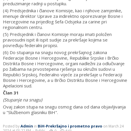
preduzimanje radnji u postupku.
(4) Predsjednika i članove Komisije, kao i njihove zamjenike,
imenuje direktor Uprave za indirektno oporezivanje Bosne i
Hercegovine na prijedlog šefa Odsjeka za carine pri
regionalnom centru.
(5) Predsjednik i članovi Komisije moraju imati položen
pravosudni ispit ili ispit sudije za prekršaje kojima se
povređuju federalni propisi.
(6) Do stupanja na snagu novog prekršajnog zakona
Federacije Bosne i Hercegovine, Republike Srpske i Brčko
Distrikta Bosne i Hercegovine, organi nadležni za odlučivanje
po žalbama na prvostepena rješenja su okružni sudovi u
Republici Srpskoj, Federalno vijeće za prekršaje u Federaciji
Bosne i Hercegovine, a u Brčko Distriktu Bosne i Hercegovine
Apelacioni sud.
Član 31
(Stupanje na snagu)
Ovaj zakon stupa na snagu osmog dana od dana objavljivanja
u "Službenom glasniku BiH".
Admin
BiH-Prekršajno i prometno pravo
Posted by
in
on March 24
cloud_download
remove_red_eye
2024 at 01:22 PM · Public
0
643