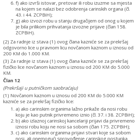
f) ako izvrši istovar, pretovar ili robu izuzme sa mjesta
na kojem se nalazi bez odobrenja carinskih organa (čl.
43. i 44. ZCPBiH);
g) ako izvozi robu u stanju drugačijem od onog u kojem
je bila prilikom prihvatanja izvozne prijave (član 158.
ZCPBiH).
(2) Za radnje iz stava (1) ovog člana kazniće se za prekršaj
odgovorno lice u pravnom licu novčanom kaznom u iznosu od
200 KM do 1.000 KM.
(3) Za radnje iz stava (1) ovog člana kazniće se za prekršaj
fizičko lice novčanom kaznom u iznosu od 200 KM do 5.000
KM.
Član 12
(Prekršaji u putničkom saobraćaju)
(1) Novčanom kaznom u iznosu od 200 KM do 5.000 KM
kazniće se za prekršaj fizičko lice:
a) ako carinskim organima lažno prikaže da nosi robu
koju je kao putnik privremeno iznio (čl. 37. i 38. ZCPBiH);
b) ako izlaznoj carinskoj kancelariji prijavi da privremeno
iznosi robu koju ne nosi sa sobom (član 175. ZCPBiH);
c) ako carinskim organima prijavi stvari koje sa sobom
nosi, ali onemogući sprovođenje carinskog postupka