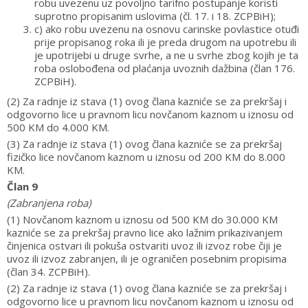
robu uvezenu uz povoljno tarifno postupanje koristi
suprotno propisanim uslovima (čl. 17. i 18. ZCPBiH);
c) ako robu uvezenu na osnovu carinske povlastice otuđi
prije propisanog roka ili je preda drugom na upotrebu ili
je upotrijebi u druge svrhe, a ne u svrhe zbog kojih je ta
roba oslobođena od plaćanja uvoznih dažbina (član 176.
ZCPBiH).
(2) Za radnje iz stava (1) ovog člana kazniće se za prekršaj i
odgovorno lice u pravnom licu novčanom kaznom u iznosu od
500 KM do 4.000 KM.
(3) Za radnje iz stava (1) ovog člana kazniće se za prekršaj
fizičko lice novčanom kaznom u iznosu od 200 KM do 8.000
KM.
Član 9
(Zabranjena roba)
(1) Novčanom kaznom u iznosu od 500 KM do 30.000 KM
kazniće se za prekršaj pravno lice ako lažnim prikazivanjem
činjenica ostvari ili pokuša ostvariti uvoz ili izvoz robe čiji je
uvoz ili izvoz zabranjen, ili je ograničen posebnim propisima
(član 34. ZCPBiH).
(2) Za radnje iz stava (1) ovog člana kazniće se za prekršaj i
odgovorno lice u pravnom licu novčanom kaznom u iznosu od