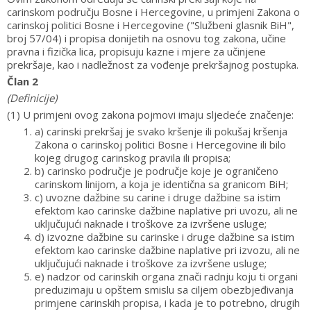
carinskom području Bosne i Hercegovine, u primjeni Zakona o
carinskoj politici Bosne i Hercegovine ("Službeni glasnik BiH",
broj 57/04) i propisa donijetih na osnovu tog zakona, učine
pravna i fizička lica, propisuju kazne i mjere za učinjene
prekršaje, kao i nadležnost za vođenje prekršajnog postupka.
Član 2
(Definicije)
(1) U primjeni ovog zakona pojmovi imaju sljedeće značenje:
a) carinski prekršaj je svako kršenje ili pokušaj kršenja
Zakona o carinskoj politici Bosne i Hercegovine ili bilo
kojeg drugog carinskog pravila ili propisa;
b) carinsko područje je područje koje je ograničeno
carinskom linijom, a koja je identična sa granicom BiH;
c) uvozne dažbine su carine i druge dažbine sa istim
efektom kao carinske dažbine naplative pri uvozu, ali ne
uključujući naknade i troškove za izvršene usluge;
d) izvozne dažbine su carinske i druge dažbine sa istim
efektom kao carinske dažbine naplative pri izvozu, ali ne
uključujući naknade i troškove za izvršene usluge;
e) nadzor od carinskih organa znači radnju koju ti organi
preduzimaju u opštem smislu sa ciljem obezbjeđivanja
primjene carinskih propisa, i kada je to potrebno, drugih