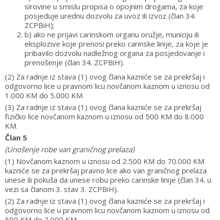
sirovine u smislu propisa o opojnim drogama, za koje
posjeduje urednu dozvolu za uvoz ili izvoz (član 34.
ZCPBiH);
b) ako ne prijavi carinskom organu oružje, municiju ili
eksplozive koje prenosi preko carinske linije, za koje je
pribavilo dozvolu nadležnog organa za posjedovanje i
prenošenje (član 34. ZCPBiH).
(2) Za radnje iz stava (1) ovog člana kazniće se za prekršaj i
odgovorno lice u pravnom licu novčanom kaznom u iznosu od
1.000 KM do 5.000 KM.
(3) Za radnje iz stava (1) ovog člana kazniće se za prekršaj
fizičko lice novčanom kaznom u iznosu od 500 KM do 8.000
KM.
Član 5
(Unošenje robe van graničnog prelaza)
(1) Novčanom kaznom u iznosu od 2.500 KM do 70.000 KM
kazniće se za prekršaj pravno lice ako van graničnog prelaza
unese ili pokuša da unese robu preko carinske linije (član 34. u
vezi sa članom 3. stav 3. ZCPBiH).
(2) Za radnje iz stava (1) ovog člana kazniće se za prekršaj i
odgovorno lice u pravnom licu novčanom kaznom u iznosu od
500 KM do 7.000 KM.