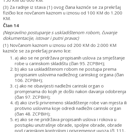
150 KM do 600 KM.
(3) Za radnje iz stava (1) ovog člana kazniće se za prekršaj
fizičko lice novčanom kaznom u iznosu od 100 KM do 1.200
KM.
Član 14
(Nepravilno postupanje s uskladištenom robom, čuvanje
dokumentacije, istovar i putni pravac)
(1) Novčanom kaznom u iznosu od 200 KM do 2.000 KM
kazniće se za prekršaj pravno lice:
a) ako se ne pridržava propisanih uslova za smještanje
robe u carinskom skladištu (član 95. ZCPBiH);
b) ako sa uskladištenom robom ne postupa prema
propisanim uslovima nadležnog carinskog organa (član
106. ZCPBiH);
c) ako ne obavijesti nadležni carinski organ o
promjenama do kojih je došlo nakon davanja odobrenja
(član 97. ZCPBiH);
d) ako izvrši privremeno skladištenje robe van mjesta ili
protivno uslovima koje odredi nadležni carinski organ
(član 48. ZCPBiH);
e) ako se ne pridržava propisanih uslova i rokova u
postupku unutrašnje obrade, spoljne obrade, obrade
pod carinskom kontrolom i privremenog uvoza (čl. 111,