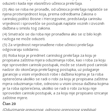
oduzeti i kada nije vlasništvo učinioca prekršaja.
(3) Ako se roba ne pronađe, od učinioca prekršaja naplatiće se
njena protivrijednost koja, prema odredbama Zakona o
carinskoj politici Bosne i Hercegovine, predstavlja carinsku
vrijednost i sprovešće se postupak naplate voznih i izvoznih
dažbina u smislu tog zakona.
(4) Smatraće se da roba nije pronađena ako se iz bilo kojih
razloga ne može oduzeti.
(5) Za vrijednost nepronađene robe učinioci prekršaja
odgovaraju solidarno.
(6) Roba koja je predmet carinskog prekršaja za koju je
propisana zaštitna mjera oduzimanja robe, kao i roba za koju
nije sproveden carinski postupak, može se staviti pod carinski
nadzor do okončanja prekršajnog postupka, uz polaganje
garancije u visini vrijednosti robe i dažbina kojima je ta roba
opterećena ukoliko se radi o robi za koju je propisana zaštitna
mjera oduzimanja robe, odnosno u visini iznosa dažbina kojima
je ta roba opterećena, ukoliko se radi o robi za koju nije
sproveden carinski postupak, a za koju nije propisano izricanje
zaštitne mjere.
Član 20
(Oduzimanje prevoznog, odnosno prenosnog sredstva)