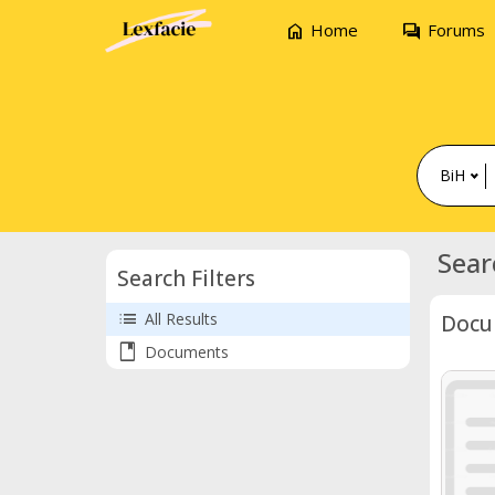
home
forum
Home
Forums
BiH
Sear
Search Filters
list
All Results
Docu
book
Documents