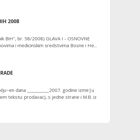
BIH 2008
snik BiH", br. 58/2008) GLAVA I - OSNOVNE
vima i medicinskim sredstvima Bosne i He...
GRADE
u~en dana __________2007. godine izme|u
aljem tekstu: prodavac), s jedne strane i M.B. iz