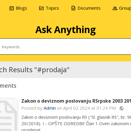
article
topic
description
group
Blogs
Topics
Documents
Grou
Ask Anything
ch Results "#prodaja"
ments
Zakon o deviznom poslovanju RSrpske 2003 20
Posted by
Admin
on April 02 2024 at 01:24 PM
public
Zakon o deviznom poslovanju RS ("Sl. glasnik RS", br.
20/2018) I - OPŠTE ODREDBE Član 1 Ovim zakonom ure
rezidenat...