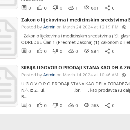
comment
thumb_up
thumb_down
cloud_download
remove_red_eye
share
0
0
0
1
801
0
Zakon o lijekovima i medicinskim sredstvima 
Posted by
Admin
on March 24 2024 at 12:19 PM
public
Zakon o lijekovima i medicinskim sredstvima ("Sl. gla
ODREDBE Član 1 (Predmet Zakona) (1) Zakonom o lijeko
comment
thumb_up
thumb_down
cloud_download
remove_red_eye
share
0
0
0
0
884
0
SRBIJA UGOVOR O PRODAJI STANA KAO DELA Z
Posted by
Admin
on March 14 2024 at 10:46 AM
public
U G O V O R O PRODAJI STANA KAO DELA ZGRADEZaklj
N.^. iz Z... ul. ______________,br. ___, kao prodavca (u d
B...
comment
thumb_up
thumb_down
cloud_download
remove_red_eye
share
0
0
0
0
568
0