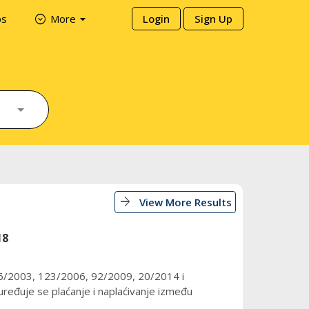
arrow_drop_down
expand_circle_down
ps
More
Login
Sign Up
arrow_forward
View More Results
18
 96/2003, 123/2006, 92/2009, 20/2014 i
đuje se plaćanje i naplaćivanje između