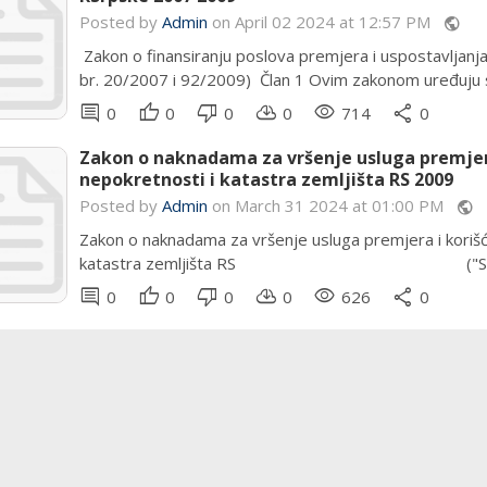
Posted by
Admin
on April 02 2024 at 12:57 PM
public
Zakon o finansiranju poslova premjera i uspostavljanja 
br. 20/2007 i 92/2009) Član 1 Ovim zakonom uređuju se 
comment
thumb_up
thumb_down
cloud_download
remove_red_eye
share
0
0
0
0
714
0
Zakon o naknadama za vršenje usluga premjer
nepokretnosti i katastra zemljišta RS 2009
Posted by
Admin
on March 31 2024 at 01:00 PM
public
Zakon o naknadama za vršenje usluga premjera i korišć
katastra zemljišta RS ("Sl. glasnik 
comment
thumb_up
thumb_down
cloud_download
remove_red_eye
share
0
0
0
0
626
0