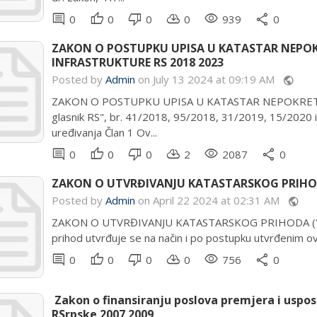
comment
thumb_up
thumb_down
cloud_download
remove_red_eye
share
0
0
0
0
939
0
ZAKON O POSTUPKU UPISA U KATASTAR NEPOK
INFRASTRUKTURE RS 2018 2023
Posted by
Admin
on July 13 2024 at 09:19 AM
public
ZAKON O POSTUPKU UPISA U KATASTAR NEPOKRETN
glasnik RS", br. 41/2018, 95/2018, 31/2019, 15/2
uređivanja Član 1 Ov...
comment
thumb_up
thumb_down
cloud_download
remove_red_eye
share
0
0
0
2
2087
0
ZAKON O UTVRĐIVANJU KATASTARSKOG PRIHOD
Posted by
Admin
on April 22 2024 at 02:31 AM
public
ZAKON O UTVRĐIVANJU KATASTARSKOG PRIHODA ("Sl. g
prihod utvrđuje se na način i po postupku utvrđenim o
comment
thumb_up
thumb_down
cloud_download
remove_red_eye
share
0
0
0
0
756
0
Zakon o finansiranju poslova premjera i uspo
RSrpske 2007 2009