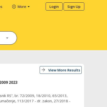
arrow_drop_down
expand_circle_down
ps
More
Login
Sign Up
arrow_forward
View More Results
009 2023
k RS", br. 72/2009, 18/2010, 65/2013,
umačenje, 113/2017 - dr. zakon, 27/2018 -