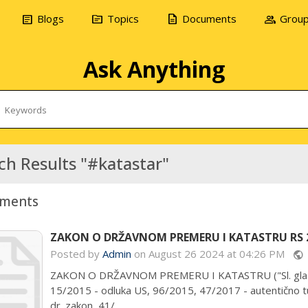
article
topic
description
group
Blogs
Topics
Documents
Grou
Ask Anything
ch Results "#katastar"
ments
ZAKON O DRŽAVNOM PREMERU I KATASTRU RS 2
Posted by
Admin
on August 26 2024 at 04:26 PM
public
ZAKON O DRŽAVNOM PREMERU I KATASTRU ("Sl. glasni
15/2015 - odluka US, 96/2015, 47/2017 - autentično t
dr. zakon, 41/...