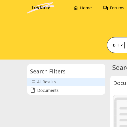
home
forum
Home
Forums
BiH
Sear
Search Filters
list
All Results
Docu
book
Documents