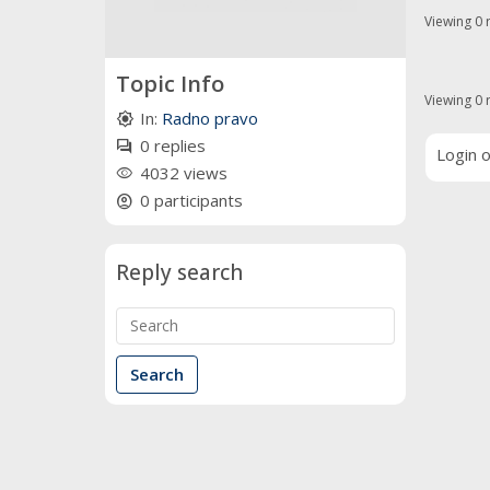
Viewing 0 r
Topic Info
Viewing 0 r
In:
Radno pravo
brightness_high
0 replies
forum
Login o
4032 views
remove_red_eye
0 participants
account_circle
Reply search