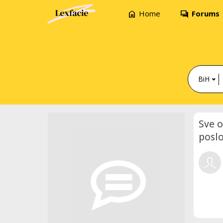
home
forum
Home
Forums
BiH
Sve o
poslo