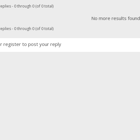
eplies - 0 through 0 (of 0 total)
No more results foun
eplies - 0 through 0 (of 0 total)
r register to post your reply