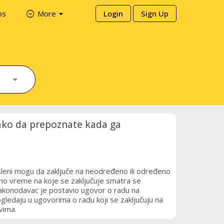
arrow_drop_down
expand_circle_down
ps
More
Login
Sign Up
kako da prepoznate kada ga
sleni mogu da zaključe na neodređeno ili određeno
o vreme na koje se zaključuje smatra se
onodavac je postavio ugovor o radu na
gledaju u ugovorima o radu koji se zaključuju na
vima.