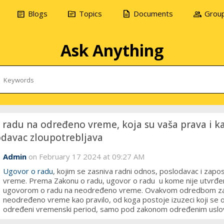
article
topic
description
group
Blogs
Topics
Documents
Grou
Ask Anything
 radu na određeno vreme, koja su vaša prava i 
davac zloupotrebljava
Admin
on February 17 2024 at 09:27 AM
Ugovor o radu
, kojim se zasniva radni odnos, poslodavac i zapo
vreme. Prema Zakonu o radu, ugovor o radu u kome nije utvrđen
ugovorom o radu na neodređeno vreme. Ovakvom odredbom zak
neodređeno vreme kao pravilo, od koga postoje izuzeci koji se o
određeni vremenski period, samo pod zakonom određenim uslo